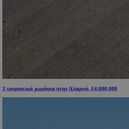
3 τουριστικά χωράφια στην Αλαμινό, €4,000,000