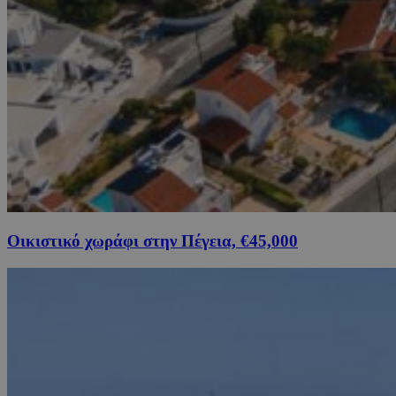
Οικιστικό χωράφι στην Πέγεια, €45,000