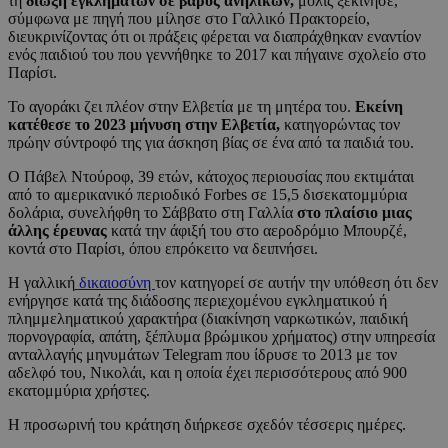
τη
δίωξη εγκλημάτων σε βάρος ανηλίκων,
μόλις ξεκίνησε,
σύμφωνα με πηγή που μίλησε στο Γαλλικό Πρακτορείο,
διευκρινίζοντας ότι οι πράξεις φέρεται να διαπράχθηκαν εναντίον
ενός παιδιού του που γεννήθηκε το 2017 και πήγαινε σχολείο στο
Παρίσι.
Το αγοράκι ζει πλέον στην Ελβετία με τη μητέρα του.
Εκείνη
κατέθεσε το 2023 μήνυση στην Ελβετία,
κατηγορώντας τον
πρώην σύντροφό της για άσκηση βίας σε ένα από τα παιδιά του.
Ο Πάβελ Ντούροφ, 39 ετών, κάτοχος περιουσίας που εκτιμάται
από το αμερικανικό περιοδικό Forbes σε 15,5 δισεκατομμύρια
δολάρια, συνελήφθη το Σάββατο στη Γαλλία
στο πλαίσιο μιας
άλλης έρευνας
κατά την άφιξή του στο αεροδρόμιο Μπουρζέ,
κοντά στο Παρίσι, όπου επρόκειτο να δειπνήσει.
Η γαλλική
δικαιοσύνη
τον κατηγορεί σε αυτήν την υπόθεση ότι δεν
ενήργησε κατά της διάδοσης περιεχομένου εγκληματικού ή
πλημμεληματικού χαρακτήρα (διακίνηση ναρκωτικών, παιδική
πορνογραφία, απάτη, ξέπλυμα βρώμικου χρήματος) στην υπηρεσία
ανταλλαγής μηνυμάτων Telegram που ίδρυσε το 2013 με τον
αδελφό του, Νικολάι, και η οποία έχει περισσότερους από 900
εκατομμύρια χρήστες.
Η προσωρινή του κράτηση διήρκεσε σχεδόν τέσσερις ημέρες.