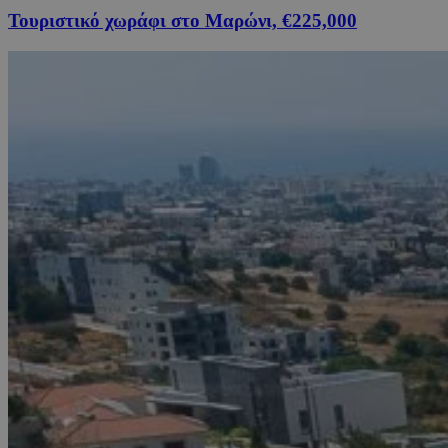
Τουριστικό χωράφι στο Μαρώνι, €225,000