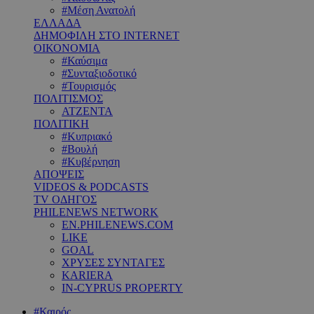
#Μέση Ανατολή
ΕΛΛΑΔΑ
ΔΗΜΟΦΙΛΗ ΣΤΟ INTERNET
ΟΙΚΟΝΟΜΙΑ
#Καύσιμα
#Συνταξιοδοτικό
#Τουρισμός
ΠΟΛΙΤΙΣΜΟΣ
ΑΤΖΕΝΤΑ
ΠΟΛΙΤΙΚΗ
#Κυπριακό
#Βουλή
#Κυβέρνηση
ΑΠΟΨΕΙΣ
VIDEOS & PODCASTS
TV ΟΔΗΓΟΣ
PHILENEWS NETWORK
EN.PHILENEWS.COM
LIKE
GOAL
ΧΡΥΣΕΣ ΣΥΝΤΑΓΕΣ
KARIERA
IN-CYPRUS PROPERTY
#Καιρός