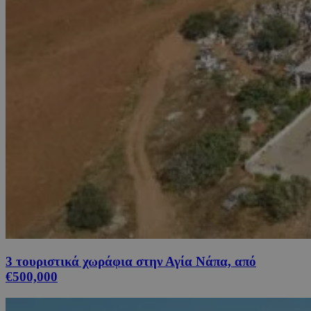
3 τουριστικά χωράφια στην Αγία Νάπα, από
€500,000