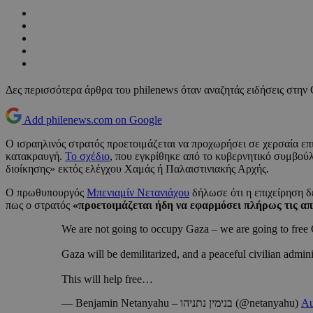
Δες περισσότερα άρθρα του philenews όταν αναζητάς ειδήσεις στην
Add philenews.com on Google
Ο ισραηλινός στρατός προετοιμάζεται να προχωρήσει σε χερσαία επ
κατακραυγή.
Το σχέδιο
, που εγκρίθηκε από το κυβερνητικό συμβού
διοίκησης» εκτός ελέγχου Χαμάς ή Παλαιστινιακής Αρχής.
Ο πρωθυπουργός
Μπενιαμίν Νετανιάχου
δήλωσε ότι η επιχείρηση δ
πως ο στρατός
«προετοιμάζεται ήδη να εφαρμόσει πλήρως τις απ
We are not going to occupy Gaza – we are going to fre
Gaza will be demilitarized, and a peaceful civilian adminis
This will help free…
— Benjamin Netanyahu – בנימין נתניהו (@netanyahu)
Au