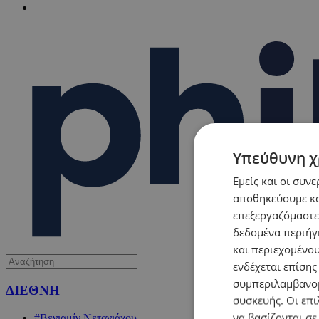
Υπεύθυνη χ
Εμείς και οι συν
αποθηκεύουμε κα
επεξεργαζόμαστε
δεδομένα περιήγη
και περιεχομένο
ενδέχεται επίσης
συμπεριλαμβανομ
ΔΙΕΘΝΗ
συσκευής. Οι επι
να βασίζονται σε
#Βενιαμίν Νετανιάχου