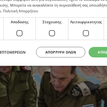
μισης
. Μπορείτε να ανακαλέσετε τη συγκατάθεσή σας οποιαδήπο
s
.
Πολιτική Απορρήτου
λη της Γάζας – Νετανιάχου: «Πάμε να την απελευθερώ
Αποδοσης
Στοχευσης
Λειτουργικοτητας
ΛΕΠΤΟΜΕΡΕΙΩΝ
ΑΠΌΡΡΙΨΗ ΌΛΩΝ
ΑΠΟ