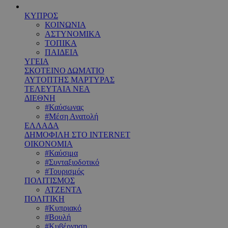
ΚΥΠΡΟΣ
ΚΟΙΝΩΝΙΑ
ΑΣΤΥΝΟΜΙΚΑ
ΤΟΠΙΚΑ
ΠΑΙΔΕΙΑ
ΥΓΕΙΑ
ΣΚΟΤΕΙΝΟ ΔΩΜΑΤΙΟ
ΑΥΤΟΠΤΗΣ ΜΑΡΤΥΡΑΣ
ΤΕΛΕΥΤΑΙΑ ΝΕΑ
ΔΙΕΘΝΗ
#Καύσωνας
#Μέση Ανατολή
ΕΛΛΑΔΑ
ΔΗΜΟΦΙΛΗ ΣΤΟ INTERNET
ΟΙΚΟΝΟΜΙΑ
#Καύσιμα
#Συνταξιοδοτικό
#Τουρισμός
ΠΟΛΙΤΙΣΜΟΣ
ΑΤΖΕΝΤΑ
ΠΟΛΙΤΙΚΗ
#Κυπριακό
#Βουλή
#Κυβέρνηση