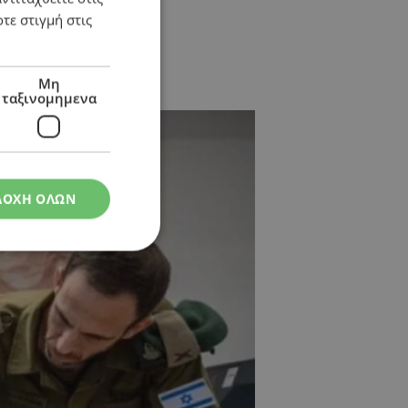
τε στιγμή στις
σουμε από τη Χαμάς»
Μη
ταξινομημενα
ΔΟΧΗ ΟΛΩΝ