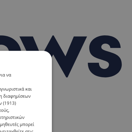
για να
αγνωριστικά και
ση διαφημίσεων
 (1913)
πούς,
κτηριστικών
ομηθευτές μπορεί
ντιταχθείτε στις