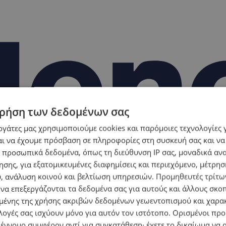
ρήση των δεδομένων σας
εργάτες μας χρησιμοποιούμε cookies και παρόμοιες τεχνολογίες 
ι να έχουμε πρόσβαση σε πληροφορίες στη συσκευή σας και να
 προσωπικά δεδομένα, όπως τη διεύθυνση IP σας, μοναδικά αν
σης, για εξατομικευμένες διαφημίσεις και περιεχόμενο, μέτρη
υ, ανάλυση κοινού και βελτίωση υπηρεσιών.
Προμηθευτές τρίτων
 να επεξεργάζονται τα δεδομένα σας για αυτούς και άλλους σκο
ένης της χρήσης ακριβών δεδομένων γεωεντοπισμού και χαρα
λογές σας ισχύουν μόνο για αυτόν τον ιστότοπο. Ορισμένοι πρ
 έννομο συμφέρον αντί για συγκατάθεση· έχετε το δικαίωμα να α