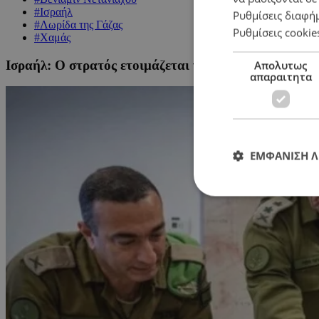
#Ισραήλ
Ρυθμίσεις διαφή
#Λωρίδα της Γάζας
Ρυθμίσεις cookie
#Χαμάς
Ισραήλ: Ο στρατός ετοιμάζεται να καταλάβει την πό
Απολυτως
απαραιτητα
ΕΜΦΑΝΙΣΗ 