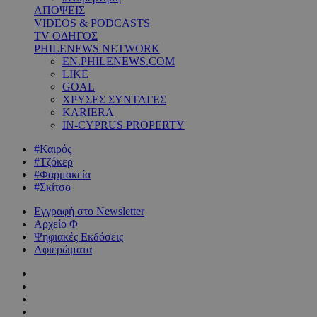
ΑΠΟΨΕΙΣ
VIDEOS & PODCASTS
TV ΟΔΗΓΟΣ
PHILENEWS NETWORK
EN.PHILENEWS.COM
LIKE
GOAL
ΧΡΥΣΕΣ ΣΥΝΤΑΓΕΣ
KARIERA
IN-CYPRUS PROPERTY
#Καιρός
#Τζόκερ
#Φαρμακεία
#Σκίτσο
Εγγραφή στο Newsletter
Αρχείο Φ
Ψηφιακές Εκδόσεις
Αφιερώματα