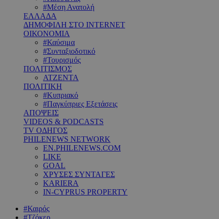
#Μέση Ανατολή
ΕΛΛΑΔΑ
ΔΗΜΟΦΙΛΗ ΣΤΟ INTERNET
ΟΙΚΟΝΟΜΙΑ
#Καύσιμα
#Συνταξιοδοτικό
#Τουρισμός
ΠΟΛΙΤΙΣΜΟΣ
ΑΤΖΕΝΤΑ
ΠΟΛΙΤΙΚΗ
#Κυπριακό
#Παγκύπριες Εξετάσεις
ΑΠΟΨΕΙΣ
VIDEOS & PODCASTS
TV ΟΔΗΓΟΣ
PHILENEWS NETWORK
EN.PHILENEWS.COM
LIKE
GOAL
ΧΡΥΣΕΣ ΣΥΝΤΑΓΕΣ
KARIERA
IN-CYPRUS PROPERTY
#Καιρός
#Τζόκερ