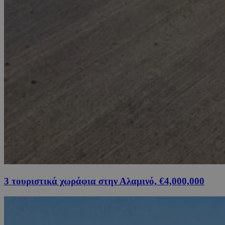
3 τουριστικά χωράφια στην Αλαμινό, €4,000,000