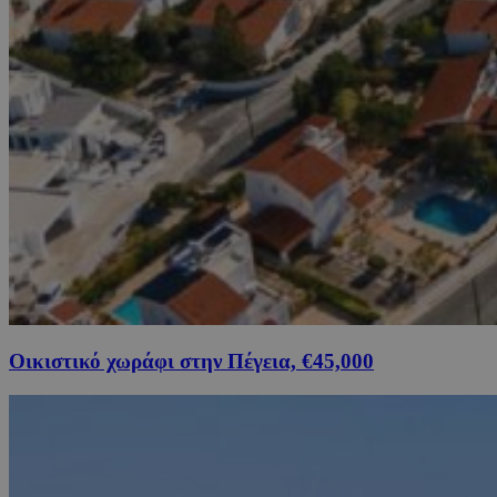
Οικιστικό χωράφι στην Πέγεια, €45,000