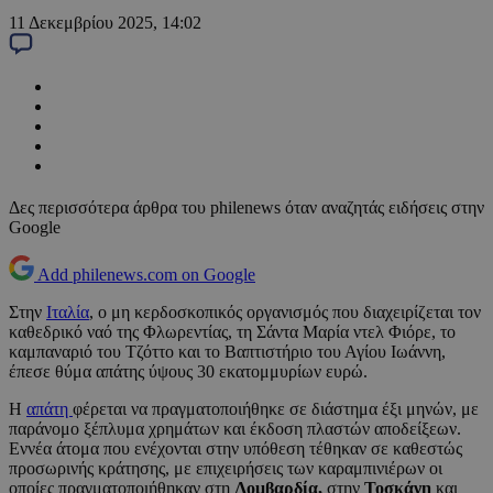
11 Δεκεμβρίου 2025, 14:02
Δες περισσότερα άρθρα του philenews όταν αναζητάς ειδήσεις στην
Google
Add philenews.com on Google
Στην
Ιταλία
, ο μη κερδοσκοπικός οργανισμός που διαχειρίζεται τον
καθεδρικό ναό της Φλωρεντίας, τη Σάντα Μαρία ντελ Φιόρε, το
καμπαναριό του Τζόττο και το Βαπτιστήριο του Αγίου Ιωάννη,
έπεσε θύμα απάτης ύψους 30 εκατομμυρίων ευρώ.
Η
απάτη
φέρεται να πραγματοποιήθηκε σε διάστημα έξι μηνών, με
παράνομο ξέπλυμα χρημάτων και έκδοση πλαστών αποδείξεων.
Εννέα άτομα που ενέχονται στην υπόθεση τέθηκαν σε καθεστώς
προσωρινής κράτησης, με επιχειρήσεις των καραμπινιέρων οι
οποίες πραγματοποιήθηκαν στη
Λομβαρδία,
στην
Τοσκάνη
και