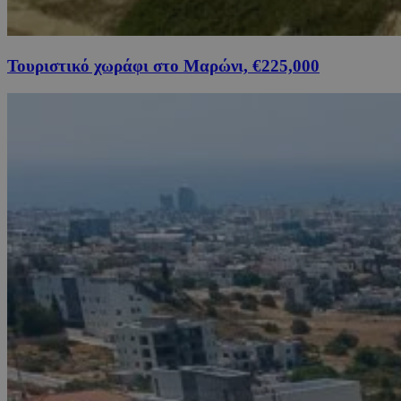
Τουριστικό χωράφι στο Μαρώνι, €225,000