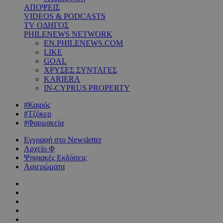
ΑΠΟΨΕΙΣ
VIDEOS & PODCASTS
TV ΟΔΗΓΟΣ
PHILENEWS NETWORK
EN.PHILENEWS.COM
LIKE
GOAL
ΧΡΥΣΕΣ ΣΥΝΤΑΓΕΣ
KARIERA
IN-CYPRUS PROPERTY
#Καιρός
#Τζόκερ
#Φαρμακεία
Εγγραφή στο Newsletter
Αρχείο Φ
Ψηφιακές Εκδόσεις
Αφιερώματα