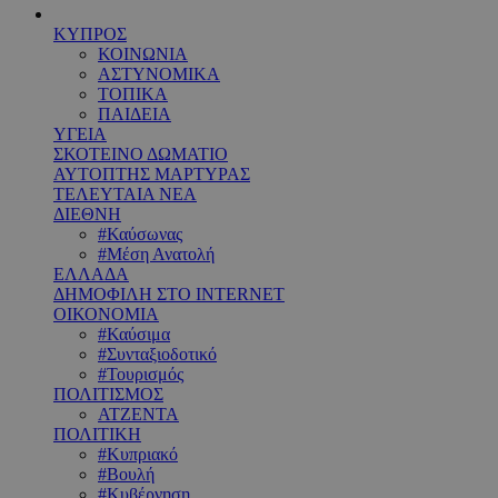
ΚΥΠΡΟΣ
ΚΟΙΝΩΝΙΑ
ΑΣΤΥΝΟΜΙΚΑ
ΤΟΠΙΚΑ
ΠΑΙΔΕΙΑ
ΥΓΕΙΑ
ΣΚΟΤΕΙΝΟ ΔΩΜΑΤΙΟ
ΑΥΤΟΠΤΗΣ ΜΑΡΤΥΡΑΣ
ΤΕΛΕΥΤΑΙΑ ΝΕΑ
ΔΙΕΘΝΗ
#Καύσωνας
#Μέση Ανατολή
ΕΛΛΑΔΑ
ΔΗΜΟΦΙΛΗ ΣΤΟ INTERNET
ΟΙΚΟΝΟΜΙΑ
#Καύσιμα
#Συνταξιοδοτικό
#Τουρισμός
ΠΟΛΙΤΙΣΜΟΣ
ΑΤΖΕΝΤΑ
ΠΟΛΙΤΙΚΗ
#Κυπριακό
#Βουλή
#Κυβέρνηση