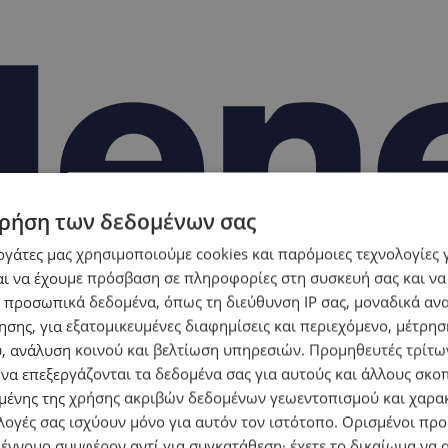
ρήση των δεδομένων σας
εργάτες μας χρησιμοποιούμε cookies και παρόμοιες τεχνολογίες 
ι να έχουμε πρόσβαση σε πληροφορίες στη συσκευή σας και να
 προσωπικά δεδομένα, όπως τη διεύθυνση IP σας, μοναδικά αν
σης, για εξατομικευμένες διαφημίσεις και περιεχόμενο, μέτρη
υ, ανάλυση κοινού και βελτίωση υπηρεσιών.
Προμηθευτές τρίτων
 να επεξεργάζονται τα δεδομένα σας για αυτούς και άλλους σκο
ένης της χρήσης ακριβών δεδομένων γεωεντοπισμού και χαρα
λογές σας ισχύουν μόνο για αυτόν τον ιστότοπο. Ορισμένοι πρ
 έννομο συμφέρον αντί για συγκατάθεση· έχετε το δικαίωμα να α