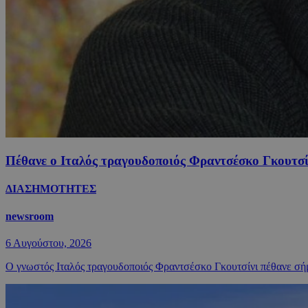
Πέθανε ο Ιταλός τραγουδοποιός Φραντσέσκο Γκουτσίν
ΔΙΑΣΗΜΟΤΗΤΕΣ
newsroom
6 Αυγούστου, 2026
Ο γνωστός Ιταλός τραγουδοποιός Φραντσέσκο Γκουτσίνι πέθανε σήμε