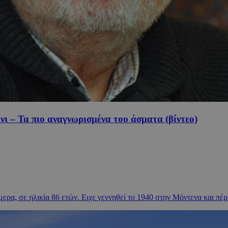
ι – Τα πιο αναγνωρισμένα του άσματα (βίντεο)
ρα, σε ηλικία 86 ετών. Ειχε γεννηθεί το 1940 στην Μόντενα και πέρα