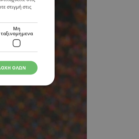
τε στιγμή στις
Μη
ταξινομημενα
ΔΟΧΗ ΟΛΩΝ