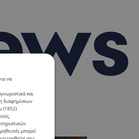
για να
αγνωριστικά και
ση διαφημίσεων
 (1852)
πούς,
κτηριστικών
ομηθευτές μπορεί
ντιταχθείτε στις