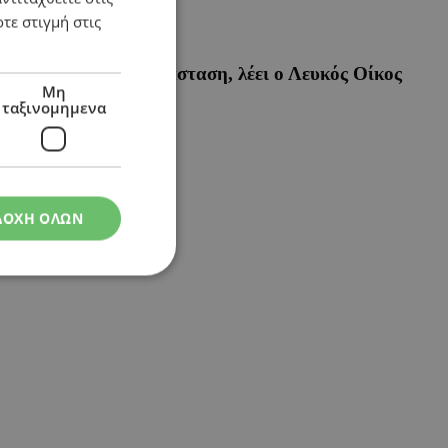
τε στιγμή στις
ση – «Ρευστή» η κατάσταση, λέει ο Λευκός Οίκος
Μη
ταξινομημενα
ΔΟΧΗ ΟΛΩΝ