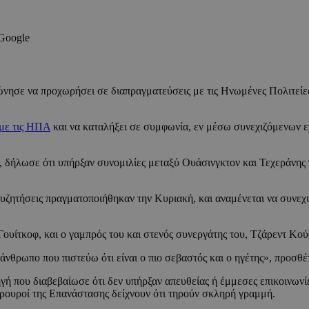
 Google
νησε να προχωρήσει σε διαπραγματεύσεις με τις Ηνωμένες Πολιτείε
 με τις ΗΠΑ
και να καταλήξει σε συμφωνία, εν μέσω συνεχιζόμενων 
, δήλωσε ότι υπήρξαν συνομιλίες μεταξύ Ουάσινγκτον και Τεχεράνης
ζητήσεις πραγματοποιήθηκαν την Κυριακή, και αναμένεται να συνεχι
υίτκοφ, και ο γαμπρός του και στενός συνεργάτης του, Τζάρεντ Κού
άνθρωπο που πιστεύω ότι είναι ο πιο σεβαστός και ο ηγέτης», προσθέτ
γή που διαβεβαίωσε ότι δεν υπήρξαν απευθείας ή έμμεσες επικοινωνίε
Φρουροί της Επανάστασης δείχνουν ότι τηρούν σκληρή γραμμή.