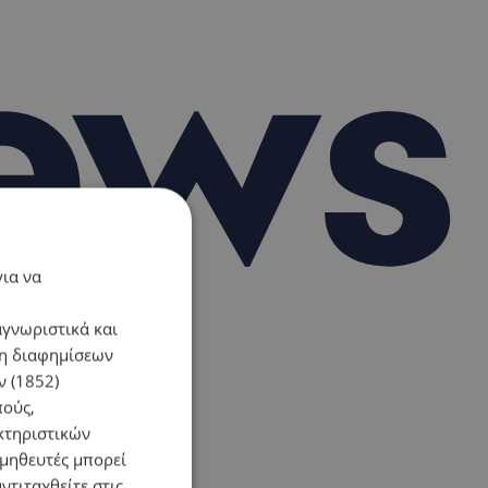
για να
αγνωριστικά και
ση διαφημίσεων
 (1852)
πούς,
κτηριστικών
ομηθευτές μπορεί
ντιταχθείτε στις