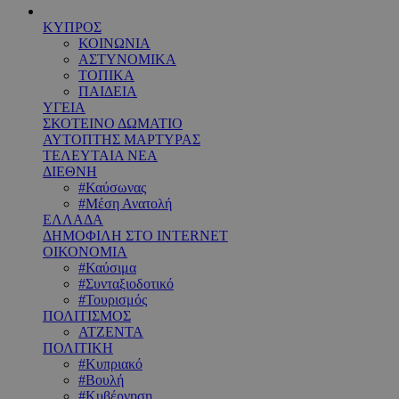
ΚΥΠΡΟΣ
ΚΟΙΝΩΝΙΑ
ΑΣΤΥΝΟΜΙΚΑ
ΤΟΠΙΚΑ
ΠΑΙΔΕΙΑ
ΥΓΕΙΑ
ΣΚΟΤΕΙΝΟ ΔΩΜΑΤΙΟ
ΑΥΤΟΠΤΗΣ ΜΑΡΤΥΡΑΣ
ΤΕΛΕΥΤΑΙΑ ΝΕΑ
ΔΙΕΘΝΗ
#Καύσωνας
#Μέση Ανατολή
ΕΛΛΑΔΑ
ΔΗΜΟΦΙΛΗ ΣΤΟ INTERNET
ΟΙΚΟΝΟΜΙΑ
#Καύσιμα
#Συνταξιοδοτικό
#Τουρισμός
ΠΟΛΙΤΙΣΜΟΣ
ΑΤΖΕΝΤΑ
ΠΟΛΙΤΙΚΗ
#Κυπριακό
#Βουλή
#Κυβέρνηση