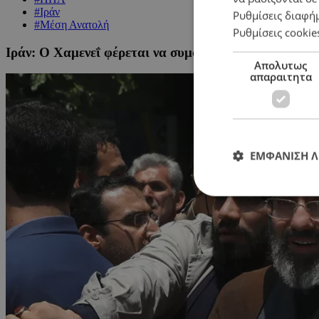
#Ιράν
Ρυθμίσεις διαφή
#Μέση Ανατολή
Ρυθμίσεις cookie
Ιράν: Ο Χαμενεΐ φέρεται να συμφωνεί σε διαπραγματ
Απολυτως
απαραιτητα
ΕΜΦΑΝΙΣΗ 