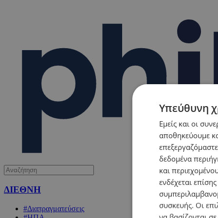
Υπεύθυνη χ
Εμείς και οι συν
αποθηκεύουμε κα
επεξεργαζόμαστε
δεδομένα περιήγη
και περιεχομένο
ενδέχεται επίσης
ΔΙΕΘΝΗ
συμπεριλαμβανομ
συσκευής. Οι επι
#Διαπραγματεύσεις
να βασίζονται σε
#ΗΠΑ