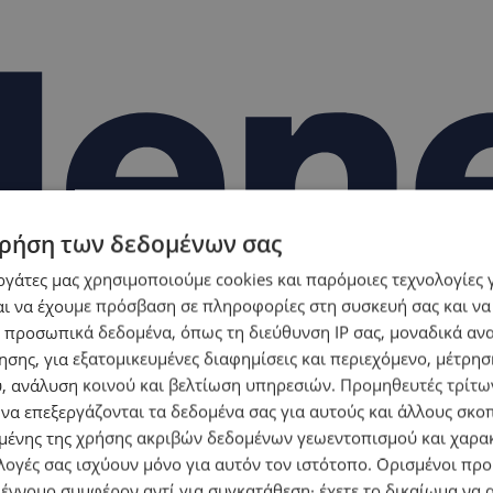
ρήση των δεδομένων σας
εργάτες μας χρησιμοποιούμε cookies και παρόμοιες τεχνολογίες 
ι να έχουμε πρόσβαση σε πληροφορίες στη συσκευή σας και να
 προσωπικά δεδομένα, όπως τη διεύθυνση IP σας, μοναδικά αν
σης, για εξατομικευμένες διαφημίσεις και περιεχόμενο, μέτρη
υ, ανάλυση κοινού και βελτίωση υπηρεσιών.
Προμηθευτές τρίτων
 να επεξεργάζονται τα δεδομένα σας για αυτούς και άλλους σκο
ένης της χρήσης ακριβών δεδομένων γεωεντοπισμού και χαρα
λογές σας ισχύουν μόνο για αυτόν τον ιστότοπο. Ορισμένοι πρ
 έννομο συμφέρον αντί για συγκατάθεση· έχετε το δικαίωμα να α