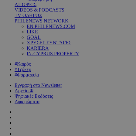
ΑΠΟΨΕΙΣ
VIDEOS & PODCASTS
TV ΟΔΗΓΟΣ
PHILENEWS NETWORK
EN.PHILENEWS.COM
LIKE
GOAL
ΧΡΥΣΕΣ ΣΥΝΤΑΓΕΣ
KARIERA
IN-CYPRUS PROPERTY
#Καιρός
#Τζόκερ
#Φαρμακεία
Εγγραφή στο Newsletter
Αρχείο Φ
Ψηφιακές Εκδόσεις
Αφιερώματα