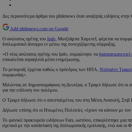
Δες περισσότερα άρθρα του philenews όταν αναζητάς ειδήσεις στην
Add philenews.com on Google
Ο ανώτατος ηγέτης του
Ιράν
, Μοτζτάμπα Χαμενεΐ, φέρεται να συμφώ
διπλωματικό άνοιγμα εν μέσω της συνεχιζόμενης σύρραξης.
«Ο νέος ανώτατος ηγέτης του Ιράν, συμφώνησε να
διαπραγματευτεί
επικαλείται ισραηλινά μέσα ενημέρωσης.
Το ρεπορτάζ έρχεται καθώς ο πρόεδρος των ΗΠΑ,
Ντόναλντ Τραμπ
συμφωνίας».
Μιλώντας σε δημοσιογράφους τη Δευτέρα, ο Τραμπ δήλωσε ότι οι συ
για την επίλυση του πολέμου.
Ο Τραμπ δήλωσε ότι ο απεσταλμένος του στη Μέση Ανατολή, Στιβ Γο
Δήλωσε επίσης ότι οι Ηνωμένες Πολιτείες «έχουν να κάνουν με τον 
Το ιρανικό πρακτορείο ειδήσεων Fars, ωστόσο, επικαλέστηκε μια πη
σχετικά με την κατάσταση της διπλωματικής εμπλοκής, ενώ και οι 