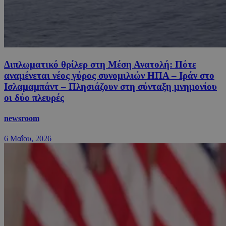
Διπλωματικό θρίλερ στη Μέση Ανατολή: Πότε
αναμένεται νέος γύρος συνομιλιών ΗΠΑ – Ιράν στο
Ισλαμαμπάντ – Πλησιάζουν στη σύνταξη μνημονίου
οι δύο πλευρές
newsroom
6 Μαΐου, 2026