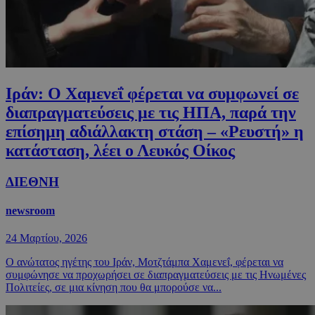
Ιράν: Ο Χαμενεΐ φέρεται να συμφωνεί σε
διαπραγματεύσεις με τις ΗΠΑ, παρά την
επίσημη αδιάλλακτη στάση – «Ρευστή» η
κατάσταση, λέει ο Λευκός Οίκος
ΔΙΕΘΝΗ
newsroom
24 Μαρτίου, 2026
Ο ανώτατος ηγέτης του Ιράν, Μοτζτάμπα Χαμενεΐ, φέρεται να
συμφώνησε να προχωρήσει σε διαπραγματεύσεις με τις Ηνωμένες
Πολιτείες, σε μια κίνηση που θα μπορούσε να...