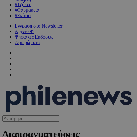
#Τζόκερ
#Φαρμακεία
#Σκίτσο
Εγγραφή στο Newsletter
Αρχείο Φ
Ψηφιακές Εκδόσεις
Αφιερώματα
Διαπραγματεύσεις