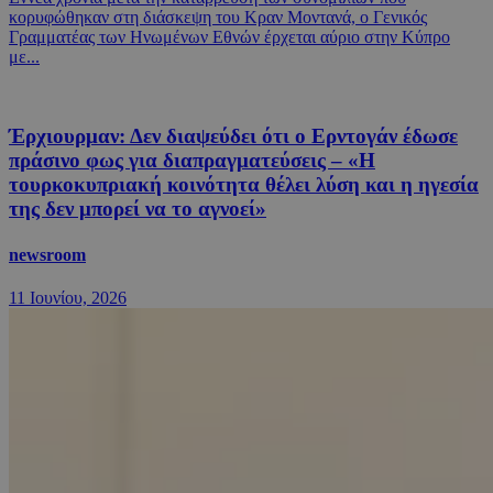
κορυφώθηκαν στη διάσκεψη του Κραν Μοντανά, ο Γενικός
Γραμματέας των Ηνωμένων Εθνών έρχεται αύριο στην Κύπρο
με...
Έρχιουρμαν: Δεν διαψεύδει ότι ο Ερντογάν έδωσε
πράσινο φως για διαπραγματεύσεις – «Η
τουρκοκυπριακή κοινότητα θέλει λύση και η ηγεσία
της δεν μπορεί να το αγνοεί»
newsroom
11 Ιουνίου, 2026