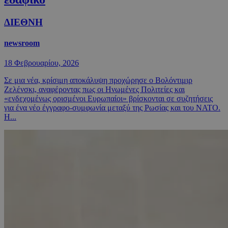
ΔΙΕΘΝΗ
newsroom
18 Φεβρουαρίου, 2026
Σε μια νέα, κρίσιμη αποκάλυψη προχώρησε ο Βολόντιμιρ
Ζελένσκι, αναφέροντας πως οι Ηνωμένες Πολιτείες και
«ενδεχομένως ορισμένοι Ευρωπαίοι» βρίσκονται σε συζητήσεις
για ένα νέο έγγραφο-συμφωνία μεταξύ της Ρωσίας και του ΝΑΤΟ.
Η...