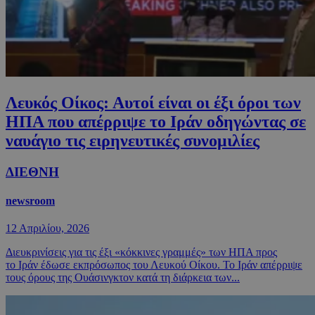
Λευκός Οίκος: Αυτοί είναι οι έξι όροι των
ΗΠΑ που απέρριψε το Ιράν οδηγώντας σε
ναυάγιο τις ειρηνευτικές συνομιλίες
ΔΙΕΘΝΗ
newsroom
12 Απριλίου, 2026
Διευκρινίσεις για τις έξι «κόκκινες γραμμές» των ΗΠΑ προς
το Ιράν έδωσε εκπρόσωπος του Λευκού Οίκου. Το Ιράν απέρριψε
τους όρους της Ουάσινγκτον κατά τη διάρκεια των...