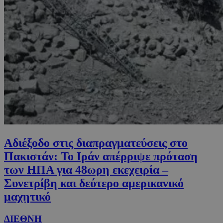
Αδιέξοδο στις διαπραγματεύσεις στο
Πακιστάν: Το Ιράν απέρριψε πρόταση
των ΗΠΑ για 48ωρη εκεχειρία –
Συνετρίβη και δεύτερο αμερικανικό
μαχητικό
ΔΙΕΘΝΗ