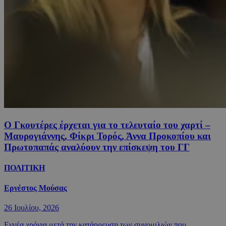
Ο Γκουτέρες έρχεται για το τελευταίο του χαρτί –
Μαυρογιάννης, Φίκρι Τορός, Άννα Προκοπίου και
Πρωτοπαπάς αναλύουν την επίσκεψη του ΓΓ
ΠΟΛΙΤΙΚΗ
Ερνέστος Μούσας
26 Ιουλίου, 2026
Εννέα χρόνια μετά την κατάρρευση των συνομιλιών που