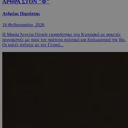
ΑΡΘΡΑ ΣΤΟΝ "Φ"
Ανδρέας Πιμπίσιης
16 Φεβρουαρίου, 2026
Η Μαρία Άνχελα Ολγκίν εμφανίστηκε στο Κυπριακό με αρκετές
περγαμηνές ως προς τον πρότερο πολιτικό και διπλωματικό της βίο.
Οι καλές σχέσεις με τον Γενικό...