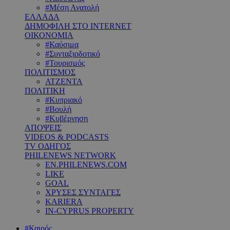
#Μέση Ανατολή
ΕΛΛΑΔΑ
ΔΗΜΟΦΙΛΗ ΣΤΟ INTERNET
ΟΙΚΟΝΟΜΙΑ
#Καύσιμα
#Συνταξιοδοτικό
#Τουρισμός
ΠΟΛΙΤΙΣΜΟΣ
ΑΤΖΕΝΤΑ
ΠΟΛΙΤΙΚΗ
#Κυπριακό
#Βουλή
#Κυβέρνηση
ΑΠΟΨΕΙΣ
VIDEOS & PODCASTS
TV ΟΔΗΓΟΣ
PHILENEWS NETWORK
EN.PHILENEWS.COM
LIKE
GOAL
ΧΡΥΣΕΣ ΣΥΝΤΑΓΕΣ
KARIERA
IN-CYPRUS PROPERTY
#Καιρός