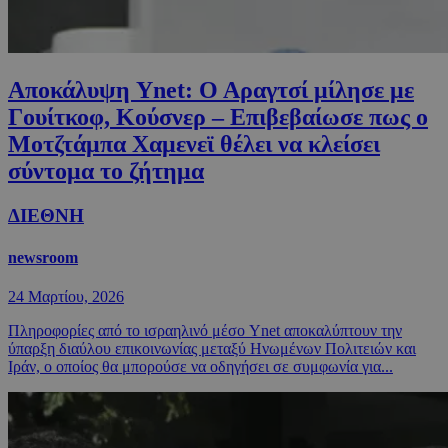
Αποκάλυψη Ynet: Ο Αραγτσί μίλησε με
Γουίτκοφ, Κούσνερ – Επιβεβαίωσε πως ο
Μοτζτάμπα Χαμενεϊ θέλει να κλείσει
σύντομα το ζήτημα
ΔΙΕΘΝΗ
newsroom
24 Μαρτίου, 2026
Πληροφορίες από το ισραηλινό μέσο Ynet αποκαλύπτουν την
ύπαρξη διαύλου επικοινωνίας μεταξύ Ηνωμένων Πολιτειών και
Ιράν, ο οποίος θα μπορούσε να οδηγήσει σε συμφωνία για...