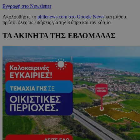
Εγγραφή στο Newsletter
Ακολουθήστε το
philenews.com στο Google News
και μάθετε
πρώτοι όλες τις ειδήσεις για την Κύπρο και τον κόσμο
ΤΑ ΑΚΙΝΗΤΑ ΤΗΣ ΕΒΔΟΜΑΔΑΣ