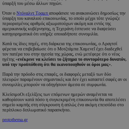
ύπαρξή του μέσω άλλων πηγών.
Όταν ο
Ντόναλντ Τραμπ
αποφάσισε να ανακοινώσει δημοσίως την
ύπαρξη του καναλιού επικοινωνίας, το οποίο μέχρι τότε γνώριζε
περιορισμένος αριθμός αξιωματούχων ακόμη και εντός της
αμερικανικής κυβέρνησης, η Τεχεράνη έσπευσε να διαψεύσει
κατηγορηματικά ότι υπήρξε οποιαδήποτε συνομιλία.
Κατά τις ίδιες πηγές, στη διάρκεια της επικοινωνίας, ο Αραγτσί
φέρεται να επιβεβαίωσε ότι ο Μοτζτάμπα Χαμενεΐ έχει διαδεχθεί
τον πατέρα του στην ηγεσία της χώρας, ενώ μετέφερε ότι ο νέος
ηγέτης «
ενέκρινε να κλείσει το ζήτημα το συντομότερο δυνατόν,
υπό την προϋπόθεση ότι θα ικανοποιηθούν οι όροι μας
».
Παρά την πρόοδο στις επαφές, οι διαφορές μεταξύ των δύο
πλευρών παραμένουν σημαντικές και δεν έχει καταστεί σαφές αν οι
συνομιλίες μπορούν να οδηγήσουν άμεσα σε συμφωνία.
ΚλείσιμοΟι εξελίξεις των επόμενων ημερών αναμένεται να
καθορίσουν κατά πόσο η συγκεκριμένη επικοινωνία θα αποτελέσει
σημείο καμπής στη σύγκρουση ή απλώς ένα ακόμη επεισόδιο στο
περίπλοκο διπλωματικό παρασκήνιο.
protothema.gr