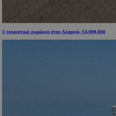
3 τουριστικά χωράφια στην Αλαμινό, €4,000,000