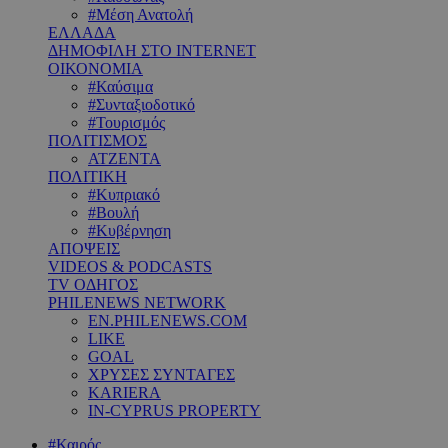
#Μέση Ανατολή
ΕΛΛΑΔΑ
ΔΗΜΟΦΙΛΗ ΣΤΟ INTERNET
ΟΙΚΟΝΟΜΙΑ
#Καύσιμα
#Συνταξιοδοτικό
#Τουρισμός
ΠΟΛΙΤΙΣΜΟΣ
ΑΤΖΕΝΤΑ
ΠΟΛΙΤΙΚΗ
#Κυπριακό
#Βουλή
#Κυβέρνηση
ΑΠΟΨΕΙΣ
VIDEOS & PODCASTS
TV ΟΔΗΓΟΣ
PHILENEWS NETWORK
EN.PHILENEWS.COM
LIKE
GOAL
ΧΡΥΣΕΣ ΣΥΝΤΑΓΕΣ
KARIERA
IN-CYPRUS PROPERTY
#Καιρός