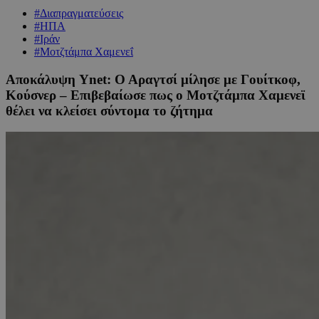
#Διαπραγματεύσεις
#ΗΠΑ
#Ιράν
#Μοτζτάμπα Χαμενεΐ
Αποκάλυψη Ynet: Ο Αραγτσί μίλησε με Γουίτκοφ,
Κούσνερ – Επιβεβαίωσε πως ο Μοτζτάμπα Χαμενεϊ
θέλει να κλείσει σύντομα το ζήτημα