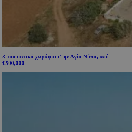
3 τουριστικά χωράφια στην Αγία Νάπα, από
€500,000