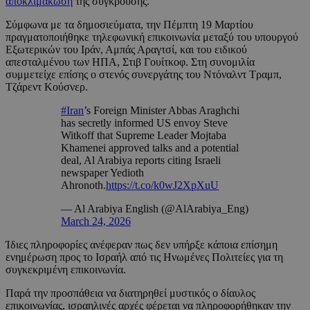
αποκλιμάκωση
της σύγκρουσης.
Σύμφωνα με τα δημοσιεύματα, την Πέμπτη 19 Μαρτίου
πραγματοποιήθηκε τηλεφωνική επικοινωνία μεταξύ του υπουργού
Εξωτερικών του Ιράν, Αμπάς Αραγτσί, και του ειδικού
απεσταλμένου των ΗΠΑ, Στιβ Γουίτκοφ. Στη συνομιλία
συμμετείχε επίσης ο στενός συνεργάτης του Ντόναλντ Τραμπ,
Τζάρεντ Κούσνερ.
#Iran
’s Foreign Minister Abbas Araghchi
has secretly informed US envoy Steve
Witkoff that Supreme Leader Mojtaba
Khamenei approved talks and a potential
deal, Al Arabiya reports citing Israeli
newspaper Yedioth
Ahronoth.
https://t.co/k0wJ2XpXuU
— Al Arabiya English (@AlArabiya_Eng)
March 24, 2026
Ίδιες πληροφορίες ανέφεραν πως δεν υπήρξε κάποια επίσημη
ενημέρωση προς το Ισραήλ από τις Ηνωμένες Πολιτείες για τη
συγκεκριμένη επικοινωνία.
Παρά την προσπάθεια να διατηρηθεί μυστικός ο δίαυλος
επικοινωνίας, ισραηλινές αρχές φέρεται να πληροφορήθηκαν την