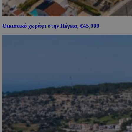
Οικιστικό χωράφι στην Πέγεια, €45,000