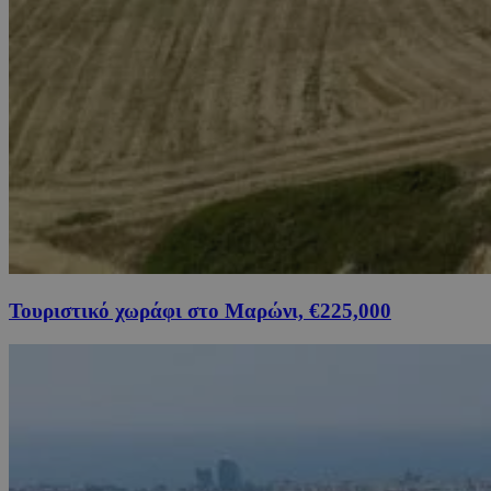
Τουριστικό χωράφι στο Μαρώνι, €225,000