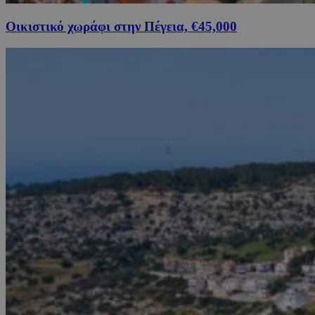
Οικιστικό χωράφι στην Πέγεια, €45,000