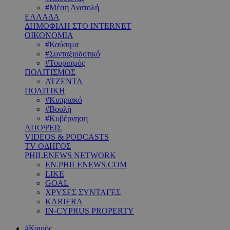
#Μέση Ανατολή
ΕΛΛΑΔΑ
ΔΗΜΟΦΙΛΗ ΣΤΟ INTERNET
ΟΙΚΟΝΟΜΙΑ
#Καύσιμα
#Συνταξιοδοτικό
#Τουρισμός
ΠΟΛΙΤΙΣΜΟΣ
ΑΤΖΕΝΤΑ
ΠΟΛΙΤΙΚΗ
#Κυπριακό
#Βουλή
#Κυβέρνηση
ΑΠΟΨΕΙΣ
VIDEOS & PODCASTS
TV ΟΔΗΓΟΣ
PHILENEWS NETWORK
EN.PHILENEWS.COM
LIKE
GOAL
ΧΡΥΣΕΣ ΣΥΝΤΑΓΕΣ
KARIERA
IN-CYPRUS PROPERTY
#Καιρός