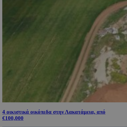
4 οικιστικά οικόπεδα στην Λακατάμεια, από
€100,000