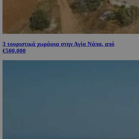
3 τουριστικά χωράφια στην Αγία Νάπα, από
€500,000