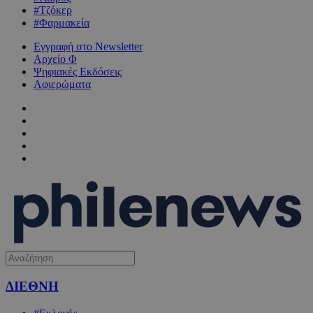
#Τζόκερ
#Φαρμακεία
Εγγραφή στο Newsletter
Αρχείο Φ
Ψηφιακές Εκδόσεις
Αφιερώματα
ΔΙΕΘΝΗ