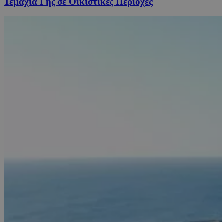
Τεμάχια Γης σε Οικιστικές Περιοχές