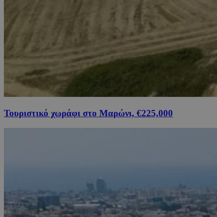
Τουριστικό χωράφι στο Μαρώνι, €225,000