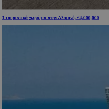
3 τουριστικά χωράφια στην Αλαμινό, €4,000,000