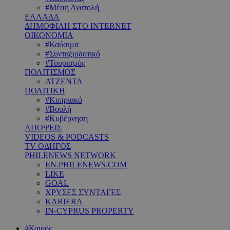
#Μέση Ανατολή
ΕΛΛΑΔΑ
ΔΗΜΟΦΙΛΗ ΣΤΟ INTERNET
ΟΙΚΟΝΟΜΙΑ
#Καύσιμα
#Συνταξιοδοτικό
#Τουρισμός
ΠΟΛΙΤΙΣΜΟΣ
ΑΤΖΕΝΤΑ
ΠΟΛΙΤΙΚΗ
#Κυπριακό
#Βουλή
#Κυβέρνηση
ΑΠΟΨΕΙΣ
VIDEOS & PODCASTS
TV ΟΔΗΓΟΣ
PHILENEWS NETWORK
EN.PHILENEWS.COM
LIKE
GOAL
ΧΡΥΣΕΣ ΣΥΝΤΑΓΕΣ
KARIERA
IN-CYPRUS PROPERTY
#Καιρός