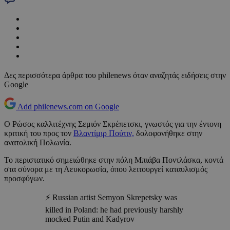
Δες περισσότερα άρθρα του philenews όταν αναζητάς ειδήσεις στην
Google
Add philenews.com on Google
Ο Ρώσος καλλιτέχνης Σεμιόν Σκρέπετσκι, γνωστός για την έντονη
κριτική του προς τον
Βλαντίμιρ Πούτιν,
δολοφονήθηκε στην
ανατολική Πολωνία.
Το περιστατικό σημειώθηκε στην πόλη Μπιάβα Ποντλάσκα, κοντά
στα σύνορα με τη Λευκορωσία, όπου λειτουργεί καταυλισμός
προσφύγων.
⚡️ Russian artist Semyon Skrepetsky was
killed in Poland: he had previously harshly
mocked Putin and Kadyrov