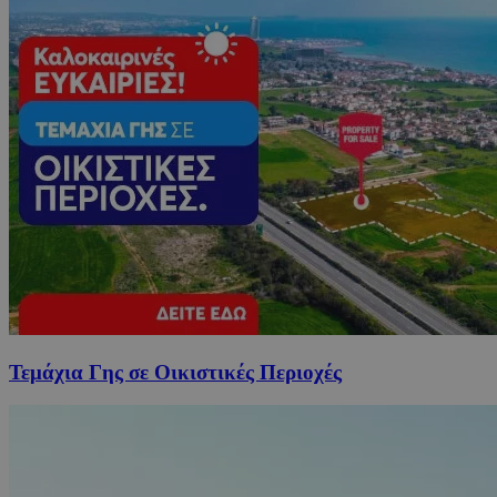
Τεμάχια Γης σε Οικιστικές Περιοχές