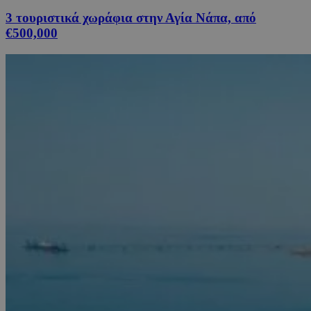
3 τουριστικά χωράφια στην Αγία Νάπα, από
€500,000