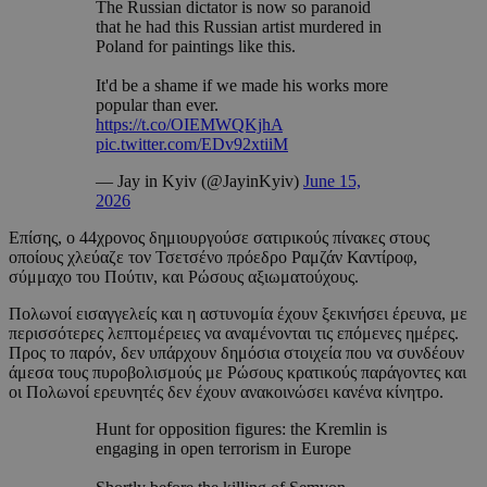
The Russian dictator is now so paranoid
that he had this Russian artist murdered in
Poland for paintings like this.
It'd be a shame if we made his works more
popular than ever.
https://t.co/OIEMWQKjhA
pic.twitter.com/EDv92xtiiM
— Jay in Kyiv (@JayinKyiv)
June 15,
2026
Επίσης, ο 44χρονος δημιουργούσε σατιρικούς πίνακες στους
οποίους χλεύαζε τον Τσετσένο πρόεδρο Ραμζάν Καντίροφ,
σύμμαχο του Πούτιν, και Ρώσους αξιωματούχους.
Πολωνοί εισαγγελείς και η αστυνομία έχουν ξεκινήσει έρευνα, με
περισσότερες λεπτομέρειες να αναμένονται τις επόμενες ημέρες.
Προς το παρόν, δεν υπάρχουν δημόσια στοιχεία που να συνδέουν
άμεσα τους πυροβολισμούς με Ρώσους κρατικούς παράγοντες και
οι Πολωνοί ερευνητές δεν έχουν ανακοινώσει κανένα κίνητρο.
Hunt for opposition figures: the Kremlin is
engaging in open terrorism in Europe