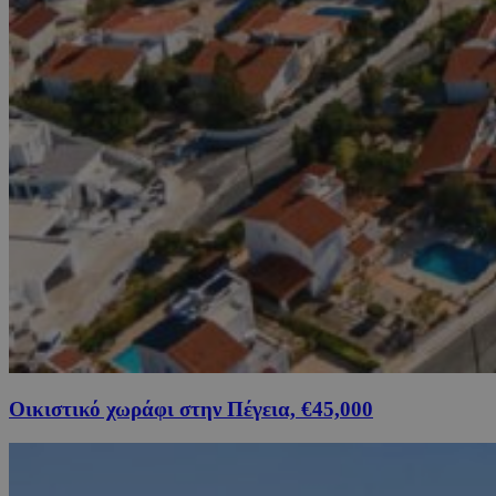
Οικιστικό χωράφι στην Πέγεια, €45,000