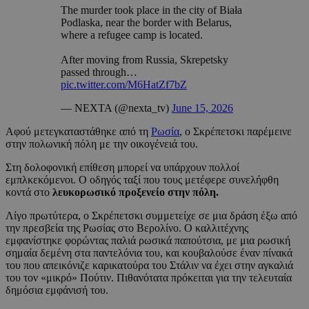
The murder took place in the city of Biała
Podlaska, near the border with Belarus,
where a refugee camp is located.
After moving from Russia, Skrepetsky
passed through…
pic.twitter.com/M6HatZf7bZ
— NEXTA (@nexta_tv)
June 15, 2026
Αφού μετεγκαταστάθηκε από τη
Ρωσία
, ο Σκρέπετσκι παρέμεινε
στην πολωνική πόλη με την οικογένειά του.
Στη δολοφονική επίθεση μπορεί να υπάρχουν πολλοί
εμπλκεκόμενοι. Ο οδηγός ταξί που τους μετέφερε συνελήφθη
κοντά στο
λευκορωσικό προξενείο στην πόλη.
Λίγο πρωτύτερα, ο Σκρέπετσκι συμμετείχε σε μια δράση έξω από
την πρεσβεία της Ρωσίας στο Βερολίνο. Ο καλλιτέχνης
εμφανίστηκε φορώντας παλιά ρωσικά παπούτσια, με μια ρωσική
σημαία δεμένη στα παντελόνια του, και κουβαλούσε έναν πίνακά
του που απεικόνιζε καρικατούρα του Στάλιν να έχει στην αγκαλιά
του τον «μικρό» Πούτιν. Πιθανότατα πρόκειται για την τελευταία
δημόσια εμφάνισή του.