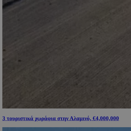
3 τουριστικά χωράφια στην Αλαμινό, €4,000,000