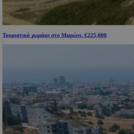
Τουριστικό χωράφι στο Μαρώνι, €225,000