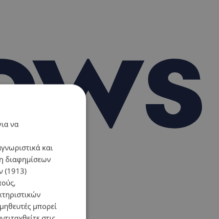
για να
αγνωριστικά και
ση διαφημίσεων
 (1913)
πούς,
κτηριστικών
ομηθευτές μπορεί
ντιταχθείτε στις