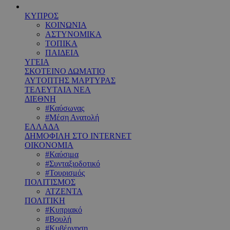
ΚΥΠΡΟΣ
ΚΟΙΝΩΝΙΑ
ΑΣΤΥΝΟΜΙΚΑ
ΤΟΠΙΚΑ
ΠΑΙΔΕΙΑ
ΥΓΕΙΑ
ΣΚΟΤΕΙΝΟ ΔΩΜΑΤΙΟ
ΑΥΤΟΠΤΗΣ ΜΑΡΤΥΡΑΣ
ΤΕΛΕΥΤΑΙΑ ΝΕΑ
ΔΙΕΘΝΗ
#Καύσωνας
#Μέση Ανατολή
ΕΛΛΑΔΑ
ΔΗΜΟΦΙΛΗ ΣΤΟ INTERNET
ΟΙΚΟΝΟΜΙΑ
#Καύσιμα
#Συνταξιοδοτικό
#Τουρισμός
ΠΟΛΙΤΙΣΜΟΣ
ΑΤΖΕΝΤΑ
ΠΟΛΙΤΙΚΗ
#Κυπριακό
#Βουλή
#Κυβέρνηση