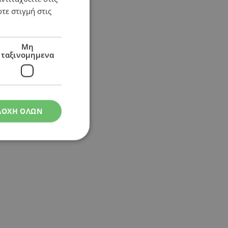
τε στιγμή στις
υ έχει καταγραφεί
Μη
ταξινομημενα
ΔΟΧΗ ΟΛΩΝ