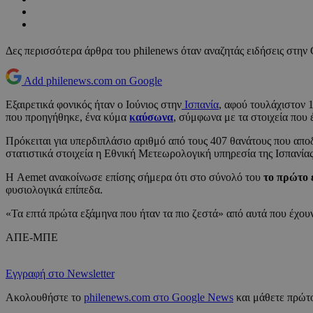
Δες περισσότερα άρθρα του philenews όταν αναζητάς ειδήσεις στην
Add philenews.com on Google
Εξαιρετικά φονικός ήταν ο Ιούνιος στην
Ισπανία
, αφού τουλάχιστον 
που προηγήθηκε, ένα κύμα
καύσωνα
, σύμφωνα με τα στοιχεία που 
Πρόκειται για υπερδιπλάσιο αριθμό από τους 407 θανάτους που αποδί
στατιστικά στοιχεία η Εθνική Μετεωρολογική υπηρεσία της Ισπανίας
Η Aemet ανακοίνωσε επίσης σήμερα ότι στο σύνολό του
το πρώτο 
φυσιολογικά επίπεδα.
«Τα επτά πρώτα εξάμηνα που ήταν τα πιο ζεστά» από αυτά που έχου
ΑΠΕ-ΜΠΕ
Εγγραφή στο Newsletter
Ακολουθήστε το
philenews.com στο Google News
και μάθετε πρώτο