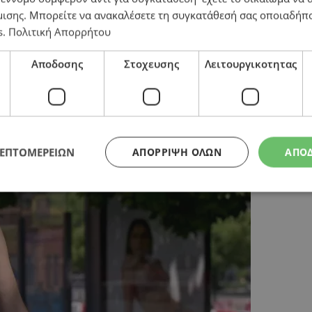
μισης
. Μπορείτε να ανακαλέσετε τη συγκατάθεσή σας οποιαδήπο
s
.
Πολιτική Απορρήτου
ον Ιούνιο – Ιστορικό ρεκόρ με το πιο ζεστό 6μηνο πο
Αποδοσης
Στοχευσης
Λειτουργικοτητας
ΛΕΠΤΟΜΕΡΕΙΩΝ
ΑΠΌΡΡΙΨΗ ΌΛΩΝ
ΑΠΟ