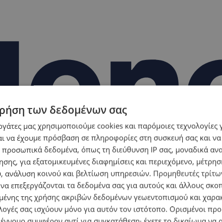
ρήση των δεδομένων σας
εργάτες μας χρησιμοποιούμε cookies και παρόμοιες τεχνολογίες 
ι να έχουμε πρόσβαση σε πληροφορίες στη συσκευή σας και να
 προσωπικά δεδομένα, όπως τη διεύθυνση IP σας, μοναδικά αν
σης, για εξατομικευμένες διαφημίσεις και περιεχόμενο, μέτρη
υ, ανάλυση κοινού και βελτίωση υπηρεσιών.
Προμηθευτές τρίτων
 να επεξεργάζονται τα δεδομένα σας για αυτούς και άλλους σκο
ένης της χρήσης ακριβών δεδομένων γεωεντοπισμού και χαρα
λογές σας ισχύουν μόνο για αυτόν τον ιστότοπο. Ορισμένοι πρ
 έννομο συμφέρον αντί για συγκατάθεση· έχετε το δικαίωμα να α