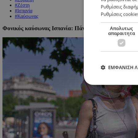
#Ζέστη
Ρυθμίσεις διαφή
#Ισπανία
Ρυθμίσεις cookie
#Καύσωνας
Φονικός καύσωνας Ισπανία: Πάνω από 1.000 θάνατοι τ
Απολυτως
απαραιτητα
ΕΜΦΑΝΙΣΗ 