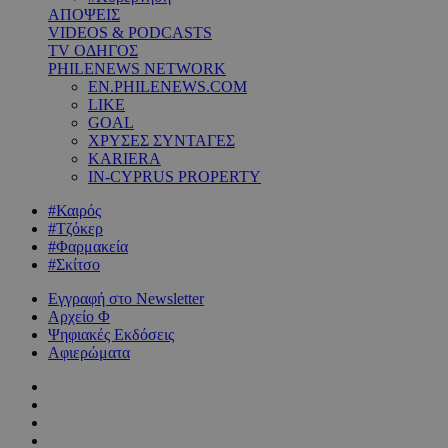
ΑΠΟΨΕΙΣ
VIDEOS & PODCASTS
TV ΟΔΗΓΟΣ
PHILENEWS NETWORK
EN.PHILENEWS.COM
LIKE
GOAL
ΧΡΥΣΕΣ ΣΥΝΤΑΓΕΣ
KARIERA
IN-CYPRUS PROPERTY
#Καιρός
#Τζόκερ
#Φαρμακεία
#Σκίτσο
Εγγραφή στο Newsletter
Αρχείο Φ
Ψηφιακές Εκδόσεις
Αφιερώματα