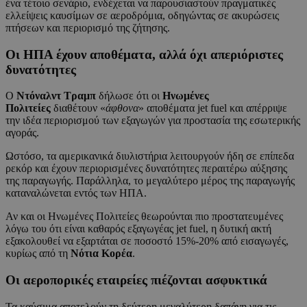
ένα τέτοιο σενάριο, ενδέχεται να παρουσιαστούν πραγματικές
ελλείψεις καυσίμων σε αεροδρόμια, οδηγώντας σε ακυρώσεις
πτήσεων και περιορισμό της ζήτησης.
Οι ΗΠΑ έχουν αποθέματα, αλλά όχι απεριόριστες
δυνατότητες
Ο
Ντόναλντ Τραμπ
δήλωσε ότι οι
Ηνωμένες
Πολιτείες
διαθέτουν «
άφθονα
» αποθέματα jet fuel και απέρριψε
την ιδέα περιορισμού των εξαγωγών για προστασία της εσωτερικής
αγοράς.
Ωστόσο, τα αμερικανικά διυλιστήρια λειτουργούν ήδη σε επίπεδα
ρεκόρ και έχουν περιορισμένες δυνατότητες περαιτέρω αύξησης
της παραγωγής. Παράλληλα, το μεγαλύτερο μέρος της παραγωγής
καταναλώνεται εντός των ΗΠΑ.
Αν και οι Ηνωμένες Πολιτείες θεωρούνται πιο προστατευμένες
λόγω του ότι είναι καθαρός εξαγωγέας jet fuel, η δυτική ακτή
εξακολουθεί να εξαρτάται σε ποσοστό 15%-20% από εισαγωγές,
κυρίως από τη
Νότια Κορέα
.
Οι αεροπορικές εταιρείες πιέζονται ασφυκτικά
Τα καύσιμα αποτελούν τη δεύτερη μεγαλύτερη δαπάνη για τις