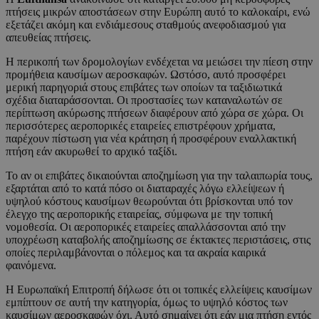
πτήσεις μικρών αποστάσεων στην Ευρώπη αυτό το καλοκαίρι, ενώ
εξετάζει ακόμη και ενδιάμεσους σταθμούς ανεφοδιασμού για
απευθείας πτήσεις.
Η περικοπή των δρομολογίων ενδέχεται να μειώσει την πίεση στην
προμήθεια καυσίμων αεροσκαφών. Ωστόσο, αυτό προσφέρει
μερική παρηγοριά στους επιβάτες των οποίων τα ταξιδιωτικά
σχέδια διαταράσσονται. Οι προστασίες των καταναλωτών σε
περίπτωση ακύρωσης πτήσεων διαφέρουν από χώρα σε χώρα. Οι
περισσότερες αεροπορικές εταιρείες επιστρέφουν χρήματα,
παρέχουν πίστωση για νέα κράτηση ή προσφέρουν εναλλακτική
πτήση εάν ακυρωθεί το αρχικό ταξίδι.
Το αν οι επιβάτες δικαιούνται αποζημίωση για την ταλαιπωρία τους,
εξαρτάται από το κατά πόσο οι διαταραχές λόγω ελλείψεων ή
υψηλού κόστους καυσίμων θεωρούνται ότι βρίσκονται υπό τον
έλεγχο της αεροπορικής εταιρείας, σύμφωνα με την τοπική
νομοθεσία. Οι αεροπορικές εταιρείες απαλλάσσονται από την
υποχρέωση καταβολής αποζημίωσης σε έκτακτες περιστάσεις, στις
οποίες περιλαμβάνονται ο πόλεμος και τα ακραία καιρικά
φαινόμενα.
Η Ευρωπαϊκή Επιτροπή δήλωσε ότι οι τοπικές ελλείψεις καυσίμων
εμπίπτουν σε αυτή την κατηγορία, όμως το υψηλό κόστος των
καυσίμων αεροσκαφών όχι. Αυτό σημαίνει ότι εάν μια πτήση εντός