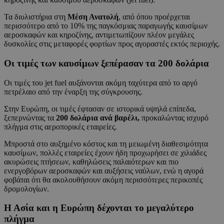
Τα διυλιστήρια στη
Μέση Ανατολή
, από όπου προέρχεται
περισσότερο από το 10% της παγκόσμιας παραγωγής καυσίμων
αεροσκαφών και κηροζίνης, αντιμετωπίζουν πλέον μεγάλες
δυσκολίες στις μεταφορές φορτίων προς αγοραστές εκτός περιοχής.
Οι τιμές των καυσίμων ξεπέρασαν τα 200 δολάρια
Οι τιμές του jet fuel αυξάνονται ακόμη ταχύτερα από το αργό
πετρέλαιο από την έναρξη της σύγκρουσης.
Στην Ευρώπη, οι τιμές έφτασαν σε ιστορικά υψηλά επίπεδα,
ξεπερνώντας τα
200 δολάρια ανά βαρέλι,
προκαλώντας ισχυρό
πλήγμα στις αεροπορικές εταιρείες.
Μπροστά στο αυξημένο κόστος και τη μειωμένη διαθεσιμότητα
καυσίμων, πολλές εταιρείες έχουν ήδη προχωρήσει σε χιλιάδες
ακυρώσεις πτήσεων, καθηλώσεις παλαιότερων και πιο
ενεργοβόρων αεροσκαφών και αυξήσεις ναύλων, ενώ η αγορά
φοβάται ότι θα ακολουθήσουν ακόμη περισσότερες περικοπές
δρομολογίων.
Η Ασία και η Ευρώπη δέχονται το μεγαλύτερο
πλήγμα