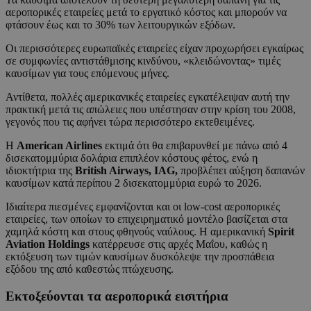
αεροπορικές εταιρείες μετά το εργατικό κόστος και μπορούν να
φτάσουν έως και το 30% των λειτουργικών εξόδων.
Οι περισσότερες ευρωπαϊκές εταιρείες είχαν προχωρήσει εγκαίρως
σε συμφωνίες αντιστάθμισης κινδύνου, «κλειδώνοντας» τιμές
καυσίμων για τους επόμενους μήνες.
Αντίθετα, πολλές αμερικανικές εταιρείες εγκατέλειψαν αυτή την
πρακτική μετά τις απώλειες που υπέστησαν στην κρίση του 2008,
γεγονός που τις αφήνει τώρα περισσότερο εκτεθειμένες.
Η
American Airlines
εκτιμά ότι θα επιβαρυνθεί με πάνω από 4
δισεκατομμύρια δολάρια επιπλέον κόστους φέτος, ενώ η
ιδιοκτήτρια της
British Airways, IAG,
προβλέπει αύξηση δαπανών
καυσίμων κατά περίπου 2 δισεκατομμύρια ευρώ το 2026.
Ιδιαίτερα πιεσμένες εμφανίζονται και οι low-cost αεροπορικές
εταιρείες, των οποίων το επιχειρηματικό μοντέλο βασίζεται στα
χαμηλά κόστη και στους φθηνούς ναύλους. Η αμερικανική
Spirit
Aviation Holdings
κατέρρευσε στις αρχές Μαΐου, καθώς η
εκτόξευση των τιμών καυσίμων δυσκόλεψε την προσπάθεια
εξόδου της από καθεστώς πτώχευσης.
Εκτοξεύονται τα αεροπορικά εισιτήρια