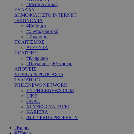
#Μέση Ανατολή
ΕΛΛΑΔΑ
ΔΗΜΟΦΙΛΗ ΣΤΟ INTERNET
ΟΙΚΟΝΟΜΙΑ
#Καύσιμα
#Συνταξιοδοτικό
#Τουρισμός
ΠΟΛΙΤΙΣΜΟΣ
ΑΤΖΕΝΤΑ
ΠΟΛΙΤΙΚΗ
#Κυπριακό
#Παγκύπριες Εξετάσεις
ΑΠΟΨΕΙΣ
VIDEOS & PODCASTS
TV ΟΔΗΓΟΣ
PHILENEWS NETWORK
EN.PHILENEWS.COM
LIKE
GOAL
ΧΡΥΣΕΣ ΣΥΝΤΑΓΕΣ
KARIERA
IN-CYPRUS PROPERTY
#Καιρός
#Τζόκερ