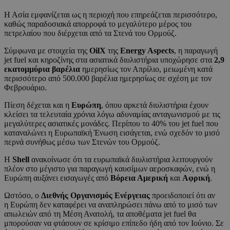
Η Ασία εμφανίζεται ως η περιοχή που επηρεάζεται περισσότερο,
καθώς παραδοσιακά απορροφά το μεγαλύτερο μέρος του
πετρελαίου που διέρχεται από τα Στενά του Ορμούζ.
Σύμφωνα με στοιχεία της
OilX
της
Energy Aspects
, η παραγωγή
jet fuel και κηροζίνης στα ασιατικά διυλιστήρια υποχώρησε στα
2,9
εκατομμύρια βαρέλια
ημερησίως τον Απρίλιο, μειωμένη κατά
περισσότερο από 500.000 βαρέλια ημερησίως σε σχέση με τον
Φεβρουάριο.
Πίεση δέχεται και η
Ευρώπη
, όπου αρκετά διυλιστήρια έχουν
κλείσει τα τελευταία χρόνια λόγω αδυναμίας ανταγωνισμού με τις
μεγαλύτερες ασιατικές μονάδες. Περίπου το 40% του jet fuel που
καταναλώνει η Ευρωπαϊκή Ένωση εισάγεται, ενώ σχεδόν το μισό
περνά συνήθως μέσω των Στενών του Ορμούζ.
Η
Shell
ανακοίνωσε ότι τα ευρωπαϊκά διυλιστήρια λειτουργούν
πλέον στο μέγιστο για παραγωγή καυσίμων αεροσκαφών, ενώ η
Ευρώπη αυξάνει εισαγωγές από
Βόρεια Αμερική
και
Αφρική
.
Ωστόσο, ο
Διεθνής Οργανισμός Ενέργειας
προειδοποιεί ότι αν
η Ευρώπη δεν καταφέρει να αναπληρώσει πάνω από το μισό των
απωλειών από τη Μέση Ανατολή, τα αποθέματα jet fuel θα
μπορούσαν να φτάσουν σε κρίσιμο επίπεδο ήδη από τον Ιούνιο. Σε