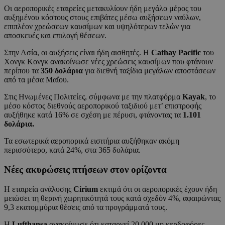
Οι αεροπορικές εταιρείες μετακυλίουν ήδη μεγάλο μέρος του
αυξημένου κόστους στους επιβάτες μέσω αυξήσεων ναύλων,
επιπλέον χρεώσεων καυσίμων και υψηλότερων τελών για
αποσκευές και επιλογή θέσεων.
Στην Ασία, οι αυξήσεις είναι ήδη αισθητές. Η
Cathay Pacific
του
Χονγκ Κονγκ ανακοίνωσε νέες χρεώσεις καυσίμων που φτάνουν
περίπου τα
350 δολάρια
για διεθνή ταξίδια μεγάλων αποστάσεων
από τα μέσα Μαΐου.
Στις Ηνωμένες Πολιτείες, σύμφωνα με την πλατφόρμα
Kayak
, το
μέσο κόστος διεθνούς αεροπορικού ταξιδιού μετ’ επιστροφής
αυξήθηκε κατά 16% σε σχέση με πέρυσι, φτάνοντας τα
1.101
δολάρια.
Τα εσωτερικά αεροπορικά εισιτήρια αυξήθηκαν ακόμη
περισσότερο, κατά 24%, στα 365 δολάρια.
Νέες ακυρώσεις πτήσεων στον ορίζοντα
Η εταιρεία ανάλυσης
Cirium
εκτιμά ότι οι αεροπορικές έχουν ήδη
μειώσει τη θερινή χωρητικότητά τους κατά σχεδόν 4%, αφαιρώντας
9,3 εκατομμύρια θέσεις από τα προγράμματά τους.
Η
Lufthansa
ανακοίνωσε ότι καταργεί 20.000 μη κερδοφόρες