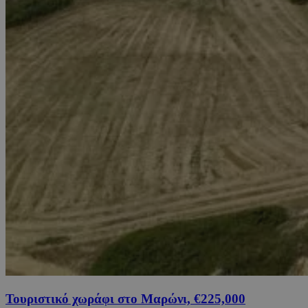
Τουριστικό χωράφι στο Μαρώνι, €225,000