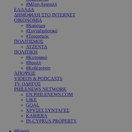
#Μέση Ανατολή
ΕΛΛΑΔΑ
ΔΗΜΟΦΙΛΗ ΣΤΟ INTERNET
ΟΙΚΟΝΟΜΙΑ
#Καύσιμα
#Συνταξιοδοτικό
#Τουρισμός
ΠΟΛΙΤΙΣΜΟΣ
ΑΤΖΕΝΤΑ
ΠΟΛΙΤΙΚΗ
#Κυπριακό
#Βουλή
#Κυβέρνηση
ΑΠΟΨΕΙΣ
VIDEOS & PODCASTS
TV ΟΔΗΓΟΣ
PHILENEWS NETWORK
EN.PHILENEWS.COM
LIKE
GOAL
ΧΡΥΣΕΣ ΣΥΝΤΑΓΕΣ
KARIERA
IN-CYPRUS PROPERTY
#Καιρός