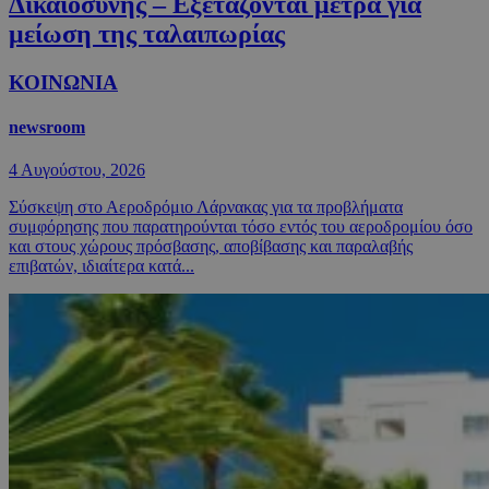
Δικαιοσύνης – Εξετάζονται μέτρα για
μείωση της ταλαιπωρίας
ΚΟΙΝΩΝΙΑ
newsroom
4 Αυγούστου, 2026
Σύσκεψη στο Αεροδρόμιο Λάρνακας για τα προβλήματα
συμφόρησης που παρατηρούνται τόσο εντός του αεροδρομίου όσο
και στους χώρους πρόσβασης, αποβίβασης και παραλαβής
επιβατών, ιδιαίτερα κατά...