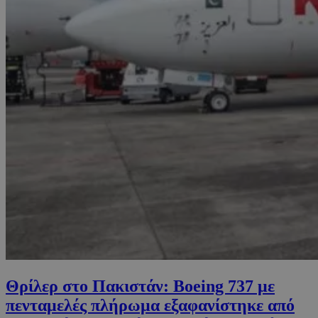
Θρίλερ στο Πακιστάν: Boeing 737 με
πενταμελές πλήρωμα εξαφανίστηκε από