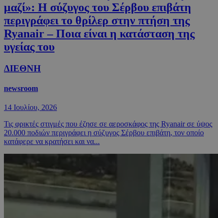
μαζί»: Η σύζυγος του Σέρβου επιβάτη
περιγράφει το θρίλερ στην πτήση της
Ryanair – Ποια είναι η κατάσταση της
υγείας του
ΔΙΕΘΝΗ
newsroom
14 Ιουλίου, 2026
Τις φρικτές στιγμές που έζησε σε αεροσκάφος της Ryanair σε ύψος
20.000 ποδιών περιγράφει η σύζυγος Σέρβου επιβάτη, τον οποίο
κατάφερε να κρατήσει και να...