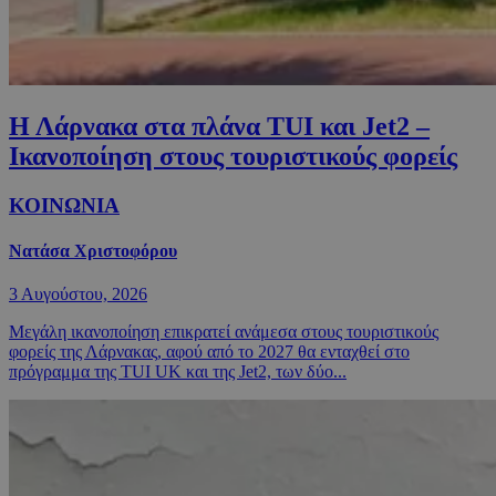
Η Λάρνακα στα πλάνα TUI και Jet2 –
Ικανοποίηση στους τουριστικούς φορείς
ΚΟΙΝΩΝΙΑ
Νατάσα Χριστοφόρου
3 Αυγούστου, 2026
Μεγάλη ικανοποίηση επικρατεί ανάμεσα στους τουριστικούς
φορείς της Λάρνακας, αφού από το 2027 θα ενταχθεί στο
πρόγραμμα της TUI UK και της Jet2, των δύο...