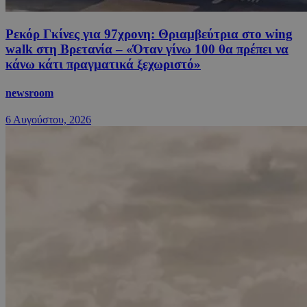
Ρεκόρ Γκίνες για 97χρονη: Θριαμβεύτρια στο wing
walk στη Βρετανία – «Όταν γίνω 100 θα πρέπει να
κάνω κάτι πραγματικά ξεχωριστό»
newsroom
6 Αυγούστου, 2026