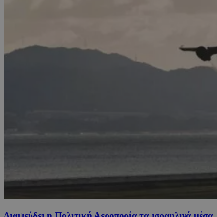
Διαψεύδει η Πολιτική Αεροπορία τα ισραηλινά μέσα