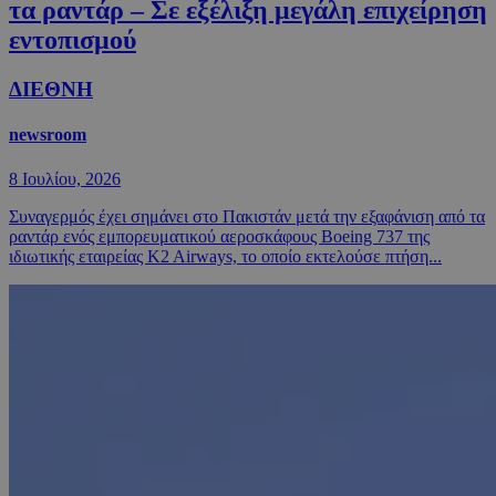
τα ραντάρ – Σε εξέλιξη μεγάλη επιχείρηση
εντοπισμού
ΔΙΕΘΝΗ
newsroom
8 Ιουλίου, 2026
Συναγερμός έχει σημάνει στο Πακιστάν μετά την εξαφάνιση από τα
ραντάρ ενός εμπορευματικού αεροσκάφους Boeing 737 της
ιδιωτικής εταιρείας K2 Airways, το οποίο εκτελούσε πτήση...