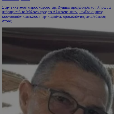
Στην εκκένωση αεροσκάφους της Ryanair προχώρησε το πλήρωμα
πτήσης από το Μιλάνο προς το Αλικάντε, όταν μεγάλο σμήνος
κουνουπιών κατέκλυσε την καμπίνα, προκαλώντας αναστάτωση
στους...