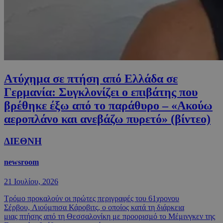
Ατύχημα σε πτήση από Ελλάδα σε
Γερμανία: Συγκλονίζει ο επιβάτης που
βρέθηκε έξω από το παράθυρο – «Ακούω
αεροπλάνο και ανεβάζω πυρετό» (βίντεο)
ΔΙΕΘΝΗ
newsroom
21 Ιουλίου, 2026
Τρόμο προκαλούν οι πρώτες περιγραφές του 61χρονου
Σέρβου, Λιούμπισα Κάροβιτς, ο οποίος κατά τη διάρκεια
μιας πτήσης από τη Θεσσαλονίκη με προορισμό το Μέμινγκεν της