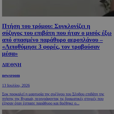
Πτήση του τρόμου: Συγκλονίζει η
σύζυγος του επιβάτη που ήταν ο μισός έξω
από σπασμένο παράθυρο αεροπλάνου –
«Λιποθύμησε 3 φορές, τον τραβούσαν
μέσα»
ΔΙΕΘΝΗ
newsroom
13 Ιουλίου, 2026
Σοκ προκαλεί η μαρτυρία της συζύγου του Σέρβου επιβάτη της
πτήσης της Ryanair, περιγράφοντας τις δραματικές στιγμές που
έζησαν όταν έσπασε παράθυρο και βρέθηκε ο...