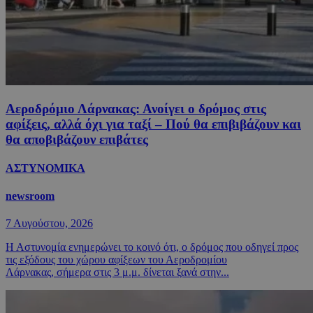
Αεροδρόμιο Λάρνακας: Ανοίγει ο δρόμος στις
αφίξεις, αλλά όχι για ταξί – Πού θα επιβιβάζουν και
θα αποβιβάζουν επιβάτες
ΑΣΤΥΝΟΜΙΚΑ
newsroom
7 Αυγούστου, 2026
Η Αστυνομία ενημερώνει το κοινό ότι, ο δρόμος που οδηγεί προς
τις εξόδους του χώρου αφίξεων του Αεροδρομίου
Λάρνακας, σήμερα στις 3 μ.μ. δίνεται ξανά στην...