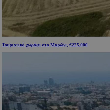
Τουριστικό χωράφι στο Μαρώνι, €225,000