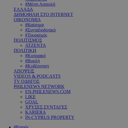
#Μέση Ανατολή
ΕΛΛΑΔΑ
ΔΗΜΟΦΙΛΗ ΣΤΟ INTERNET
ΟΙΚΟΝΟΜΙΑ
#Καύσιμα
#Συνταξιοδοτικό
#Τουρισμός
ΠΟΛΙΤΙΣΜΟΣ
ΑΤΖΕΝΤΑ
ΠΟΛΙΤΙΚΗ
#Κυπριακό
#Βουλή
#Κυβέρνηση
ΑΠΟΨΕΙΣ
VIDEOS & PODCASTS
TV ΟΔΗΓΟΣ
PHILENEWS NETWORK
EN.PHILENEWS.COM
LIKE
GOAL
ΧΡΥΣΕΣ ΣΥΝΤΑΓΕΣ
KARIERA
IN-CYPRUS PROPERTY
#Καιρός