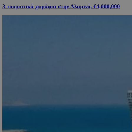
3 τουριστικά χωράφια στην Αλαμινό, €4,000,000