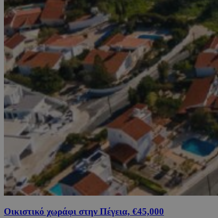
Οικιστικό χωράφι στην Πέγεια, €45,000