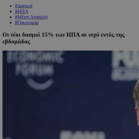
#Δασμοί
#ΗΠΑ
#Μέση Ανατολή
#Οικονομία
Οι νέοι δασμοί 15% των ΗΠΑ σε ισχύ εντός της
εβδομάδας