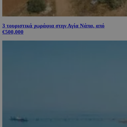
3 τουριστικά χωράφια στην Αγία Νάπα, από
€500,000