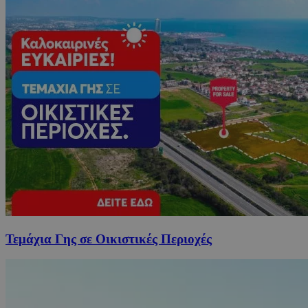
Τεμάχια Γης σε Οικιστικές Περιοχές