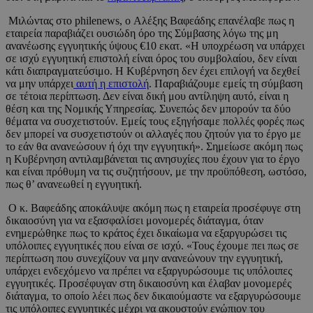
Μιλώντας στο philenews, o Αλέξης Βαφεάδης επανέλαβε πως η
εταιρεία παραβιάζει ουσιώδη όρο της Σύμβασης λόγω της μη
ανανέωσης εγγυητικής ύψους €10 εκατ. «Η υποχρέωση να υπάρχει
σε ισχύ εγγυητική επιστολή είναι όρος του συμβολαίου, δεν είναι
κάτι διαπραγματεύσιμο. Η Κυβέρνηση δεν έχει επιλογή να δεχθεί
να μην υπάρχει
αυτή η επιστολή
. Παραβιάζουμε εμείς τη σύμβαση
σε τέτοια περίπτωση. Δεν είναι δική μου αντίληψη αυτό, είναι η
θέση και της Νομικής Υπηρεσίας. Συνεπώς δεν μπορούν τα δύο
θέματα να συσχετιστούν. Εμείς τους εξηγήσαμε πολλές φορές πως
δεν μπορεί να συσχετιστούν οι αλλαγές που ζητούν για το έργο με
το εάν θα ανανεώσουν ή όχι την εγγυητική». Σημείωσε ακόμη πως
η Κυβέρνηση αντιλαμβάνεται τις ανησυχίες που έχουν για το έργο
και είναι πρόθυμη να τις συζητήσουν, με την προϋπόθεση, ωστόσο,
πως θ’ ανανεωθεί η εγγυητική.
Ο κ. Βαφεάδης αποκάλυψε ακόμη πως η εταιρεία προσέφυγε στη
δικαιοσύνη για να εξασφαλίσει μονομερές διάταγμα, όταν
ενημερώθηκε πως το κράτος έχει δικαίωμα να εξαργυρώσει τις
υπόλοιπες εγγυητικές που είναι σε ισχύ. «Τους έχουμε πει πως σε
περίπτωση που συνεχίζουν να μην ανανεώνουν την εγγυητική,
υπάρχει ενδεχόμενο να πρέπει να εξαργυρώσουμε τις υπόλοιπες
εγγυητικές. Προσέφυγαν στη δικαιοσύνη και έλαβαν μονομερές
διάταγμα, το οποίο λέει πως δεν δικαιούμαστε να εξαργυρώσουμε
τις υπόλοιπες εγγυητικές μέχρι να ακουστούν ενώπιον του