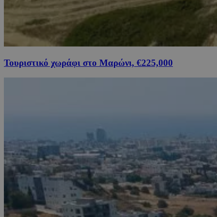
Τουριστικό χωράφι στο Μαρώνι, €225,000