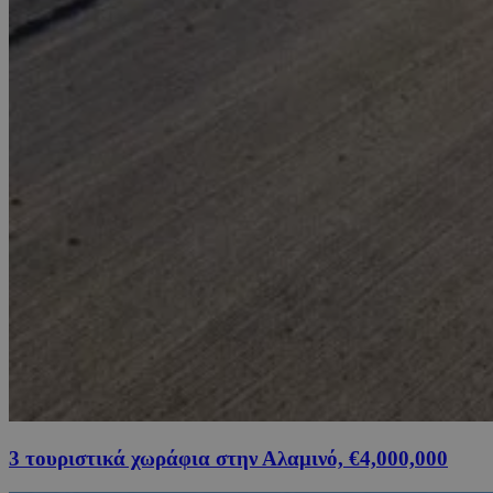
3 τουριστικά χωράφια στην Αλαμινό, €4,000,000