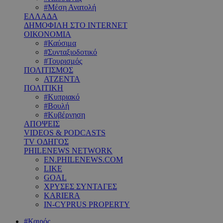
#Μέση Ανατολή
ΕΛΛΑΔΑ
ΔΗΜΟΦΙΛΗ ΣΤΟ INTERNET
ΟΙΚΟΝΟΜΙΑ
#Καύσιμα
#Συνταξιοδοτικό
#Τουρισμός
ΠΟΛΙΤΙΣΜΟΣ
ΑΤΖΕΝΤΑ
ΠΟΛΙΤΙΚΗ
#Κυπριακό
#Βουλή
#Κυβέρνηση
ΑΠΟΨΕΙΣ
VIDEOS & PODCASTS
TV ΟΔΗΓΟΣ
PHILENEWS NETWORK
EN.PHILENEWS.COM
LIKE
GOAL
ΧΡΥΣΕΣ ΣΥΝΤΑΓΕΣ
KARIERA
IN-CYPRUS PROPERTY
#Καιρός