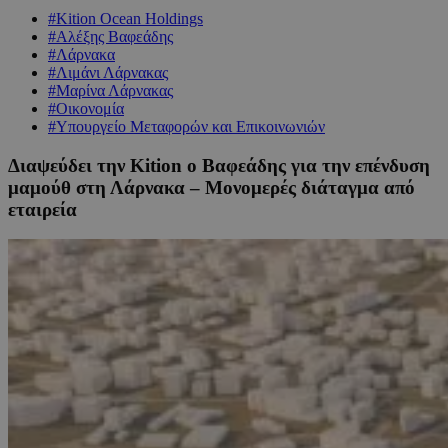
#Kition Ocean Holdings
#Αλέξης Βαφεάδης
#Λάρνακα
#Λιμάνι Λάρνακας
#Μαρίνα Λάρνακας
#Οικονομία
#Υπουργείο Μεταφορών και Επικοινωνιών
Διαψεύδει την Kition ο Βαφεάδης για την επένδυση
μαμούθ στη Λάρνακα – Μονομερές διάταγμα από
εταιρεία