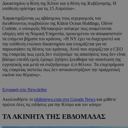
Δικαστηρίου η θέση της Κίτιον και η θέση της Κυβέρνησης. Η
υπόθεση ορίστηκε για τις 15 Απριλίου».
Χαρακτηρίζοντας ως αβάσιμους τους ισχυρισμούς του
διευθύνοντος συμβούλου της Kition Ocean Holdings, Oliver
Corlette, o υπουργός Μεταφορών ανέφερε πως αναμένονται
οδηγίες από τη Νομική Υπηρεσία, προκειμένου να αποφασιστούν
τα επόμενα βήματα του κράτους. «Η ΝΥ έχει να διαχειριστεί και
την υπόθεση ενώπιον δικαστηρίου και ετοιμάζεται για να
παρουσιάσει τις θέσεις του κράτους. Αυτό που ισχυρίζεται ο CEO
της εταιρείας πως εμείς δεν συζητούμε τις απαιτήσεις τους δεν είναι
βάσιμο επειδή εμείς έχουμε ζητήσει ξεκάθαρα την ανανέωση της
εγγυητικής και μετά να συζητήσουμε ό,τι θέλουν. Τα επιχειρήματα
της εταιρείας πιστεύω πως δεν αντικατοπτρίζουν την πραγματική
εικόνα του θέματος».
Εγγραφή στο Newsletter
Ακολουθήστε το
philenews.com στο Google News
και μάθετε
πρώτοι όλες τις ειδήσεις για την Κύπρο και τον κόσμο
ΤΑ ΑΚΙΝΗΤΑ ΤΗΣ ΕΒΔΟΜΑΔΑΣ