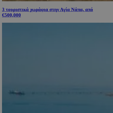
3 τουριστικά χωράφια στην Αγία Νάπα, από
€500,000