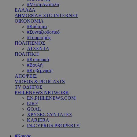
#Μέση Ανατολή
ΕΛΛΑΔΑ
ΔΗΜΟΦΙΛΗ ΣΤΟ INTERNET
ΟΙΚΟΝΟΜΙΑ
#Καύσιμα
#Συνταξιοδοτικό
#Τουρισμός
ΠΟΛΙΤΙΣΜΟΣ
ΑΤΖΕΝΤΑ
ΠΟΛΙΤΙΚΗ
#Κυπριακό
#Βουλή
#Κυβέρνηση
ΑΠΟΨΕΙΣ
VIDEOS & PODCASTS
TV ΟΔΗΓΟΣ
PHILENEWS NETWORK
EN.PHILENEWS.COM
LIKE
GOAL
ΧΡΥΣΕΣ ΣΥΝΤΑΓΕΣ
KARIERA
IN-CYPRUS PROPERTY
#Καιρός