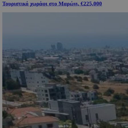
Τουριστικό χωράφι στο Μαρώνι, €225,000