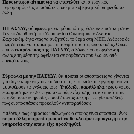
Προσωπικού αίτημα για να επανέλθει
και ο χρονικός
περιορισμός στις αποσπάσεις από μια κυβερνητική υπηρεσία σε
άλλη.
Η ΠΑΣΥΔΥ,
σύμφωνα με εκπρόσωπό της, έστειλε επιστολή στον
Γενικό Διευθυντή του Υπουργείου Οικονομικών Ανδρέα
Ζαχαριάδη, ζητώντας να συζητηθεί το θέμα στη ΜΕΠ. Ανέφερε δε,
πως ζητείται να σταματήσει η μονιμότητα στις αποσπάσεις. Όπως
είπε
ο εκπρόσωπος της ΠΑΣΥΔΥ, ο
λόγος που η οργάνωση
άλλαξε τη θέση της οφείλεται σε παράπονα που έλαβαν από
εργαζόμενους.
Σύμφωνα με την ΠΑΣΥΔΥ, θα πρέπει
οι αποσπάσεις να γίνονται
για συγκεκριμένο χρονικό διάστημα, έτσι ώστε οι εργαζόμενοι να
μεταφέρουν τις γνώσεις τους.
Υπέδειξε, παράλληλα,
πως ο νόμος
εφαρμόστηκε το 2013 για σκοπούς ενίσχυσης της κινητικότητας
στη δημόσια υπηρεσία, προσθέτοντας πως η εμπειρία κατέδειξε
πως οι αποσπάσεις προκαλούν αντιπαραθέσεις.
Υπέδειξε πως δημόσιος υπάλληλος ο οποίος είναι αποσπασμένος
σε μια άλλη υπηρεσία μπορεί να διεκδικήσει προαγωγή στην
υπηρεσία στην οποία είχε προσληφθεί
.