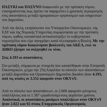
ΠΑΣΥΚΙ και ΠΑΣΥΝΟ
διαφωνούν με την πρόταση νόμου,
επισημαίνοντας πως πρέπει να παραμείνει ο χρονικός περιορισμός
στις αποσπάσεις μεταξύ ημικρατικών οργανισμών και υπηρεσιών
του Δημοσίου.
Από την άλλη, εκπρόσωποι του Υπουργείου Οικονομικών, της
ΕΔΥ και της Νομικής Υπηρεσίας συμφώνησαν με την πρόταση
νόμου, καθώς ουσιαστικά αντικατοπτρίζει το κυβερνητικό
νομοσχέδιο που είχε απορρίψει κατά πλειοψηφία η Βουλή
. Με την
πρόταση νόμου διαφώνησαν βουλευτές του ΑΚΕΛ, ενώ το
ΔΗΚΟ ζήτησε να συζητηθεί εκ νέου.
Στις 4.193 οι αποσπάσεις
Στο μεταξύ, σύμφωνα με στοιχεία που κατατέθηκαν στην Επιτροπή
Οικονομικών, μέχρι την 25η Απριλίου το σύνολο των αποσπάσεων
μεταξύ Δημοσίου και Οργανισμών Δημοσίου Δικαίου ήταν
4.193,
από τις οποίες οι 3.552 αφορούν στον ΟΚΥπΥ.
Από το σύνολο των αποσπάσεων, οι 2.606 αφορούν μόνιμους
υπαλλήλους και οι 1.587 εργαδοτούμενους αορίστου χρόνου.
Αναλυτικά, οι αποσπάσεις μονίμων υπαλλήλων στον ΟΚΥπΥ
ήταν 2.022 και 92 στους Επαρχιακούς Οργανισμούς