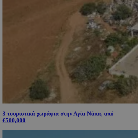
3 τουριστικά χωράφια στην Αγία Νάπα, από
€500,000