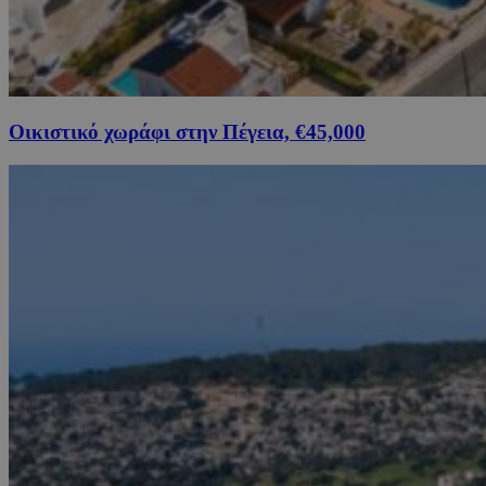
Οικιστικό χωράφι στην Πέγεια, €45,000