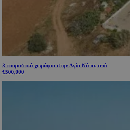
3 τουριστικά χωράφια στην Αγία Νάπα, από
€500,000