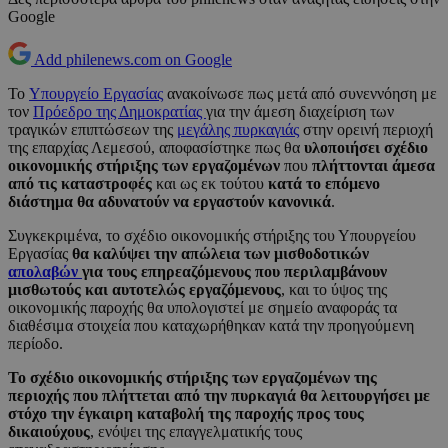
Google
Add philenews.com on Google
To
Υπουργείο Εργασίας
ανακοίνωσε πως μετά από συνεννόηση με
τον
Πρόεδρο της Δημοκρατίας
για την άμεση διαχείριση των
τραγικών επιπτώσεων της
μεγάλης πυρκαγιάς
στην ορεινή περιοχή
της επαρχίας Λεμεσού, αποφασίστηκε πως θα
υλοποιήσει σχέδιο
οικονομικής στήριξης των εργαζομένων
που
πλήττονται άμεσα
από τις καταστροφές
και ως εκ τούτου
κατά το επόμενο
διάστημα θα αδυνατούν να εργαστούν κανονικά
.
Συγκεκριμένα, το σχέδιο οικονομικής στήριξης του Υπουργείου
Εργασίας
θα καλύψει την απώλεια των μισθοδοτικών
απολαβών
για τους επηρεαζόμενους που περιλαμβάνουν
μισθωτούς και αυτοτελώς εργαζόμενους
, και το ύψος της
οικονομικής παροχής θα υπολογιστεί με σημείο αναφοράς τα
διαθέσιμα στοιχεία που καταχωρήθηκαν κατά την προηγούμενη
περίοδο.
Το σχέδιο οικονομικής στήριξης των εργαζομένων της
περιοχής που πλήττεται από την πυρκαγιά θα λειτουργήσει με
στόχο την έγκαιρη καταβολή της παροχής προς τους
δικαιούχους
, ενόψει της επαγγελματικής τους