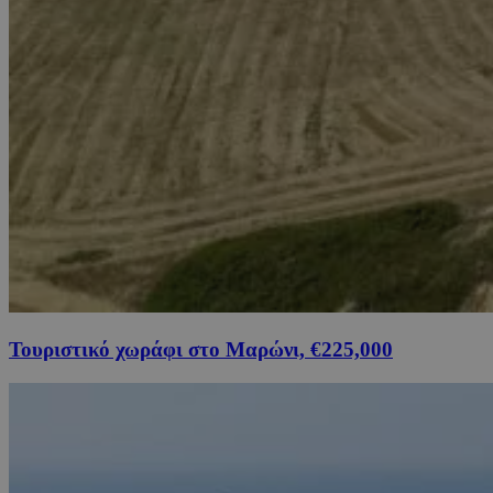
Τουριστικό χωράφι στο Μαρώνι, €225,000