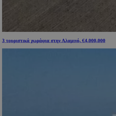
3 τουριστικά χωράφια στην Αλαμινό, €4,000,000