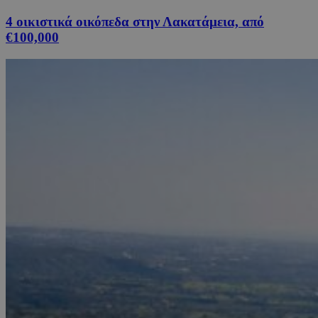
4 οικιστικά οικόπεδα στην Λακατάμεια, από
€100,000