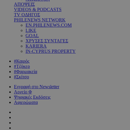
ΑΠΟΨΕΙΣ
VIDEOS & PODCASTS
TV ΟΔΗΓΟΣ
PHILENEWS NETWORK
EN.PHILENEWS.COM
LIKE
GOAL
ΧΡΥΣΕΣ ΣΥΝΤΑΓΕΣ
KARIERA
IN-CYPRUS PROPERTY
#Καιρός
#Τζόκερ
#Φαρμακεία
#Σκίτσο
Εγγραφή στο Newsletter
Αρχείο Φ
Ψηφιακές Εκδόσεις
Αφιερώματα