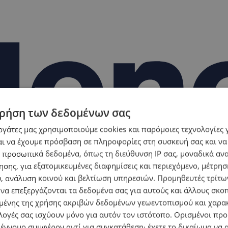
ρήση των δεδομένων σας
εργάτες μας χρησιμοποιούμε cookies και παρόμοιες τεχνολογίες 
ι να έχουμε πρόσβαση σε πληροφορίες στη συσκευή σας και να
 προσωπικά δεδομένα, όπως τη διεύθυνση IP σας, μοναδικά αν
σης, για εξατομικευμένες διαφημίσεις και περιεχόμενο, μέτρη
υ, ανάλυση κοινού και βελτίωση υπηρεσιών.
Προμηθευτές τρίτων
 να επεξεργάζονται τα δεδομένα σας για αυτούς και άλλους σκο
ένης της χρήσης ακριβών δεδομένων γεωεντοπισμού και χαρα
λογές σας ισχύουν μόνο για αυτόν τον ιστότοπο. Ορισμένοι πρ
 έννομο συμφέρον αντί για συγκατάθεση· έχετε το δικαίωμα να α