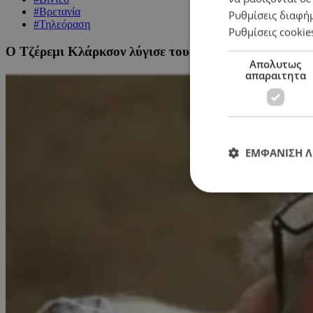
#Βρετανία
Ρυθμίσεις διαφή
#Τηλεόραση
Ρυθμίσεις cookie
Ο Τζέρεμι Κλάρκσον λύγισε τους τηλεθεατές – Αποκάλ
Απολυτως
απαραιτητα
ΕΜΦΑΝΙΣΗ 