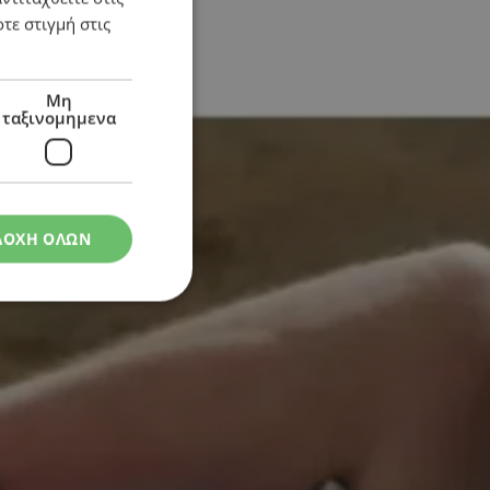
τε στιγμή στις
Μη
ταξινομημενα
ΔΟΧΗ ΟΛΩΝ