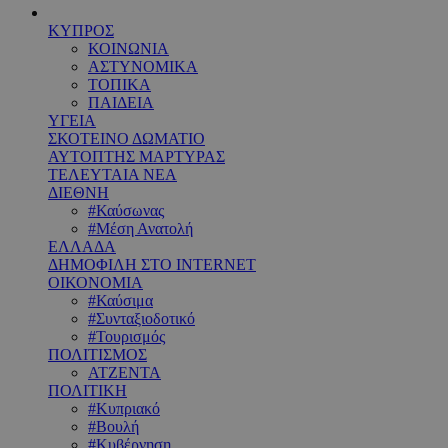
ΚΥΠΡΟΣ
ΚΟΙΝΩΝΙΑ
ΑΣΤΥΝΟΜΙΚΑ
ΤΟΠΙΚΑ
ΠΑΙΔΕΙΑ
ΥΓΕΙΑ
ΣΚΟΤΕΙΝΟ ΔΩΜΑΤΙΟ
ΑΥΤΟΠΤΗΣ ΜΑΡΤΥΡΑΣ
ΤΕΛΕΥΤΑΙΑ ΝΕΑ
ΔΙΕΘΝΗ
#Καύσωνας
#Μέση Ανατολή
ΕΛΛΑΔΑ
ΔΗΜΟΦΙΛΗ ΣΤΟ INTERNET
ΟΙΚΟΝΟΜΙΑ
#Καύσιμα
#Συνταξιοδοτικό
#Τουρισμός
ΠΟΛΙΤΙΣΜΟΣ
ΑΤΖΕΝΤΑ
ΠΟΛΙΤΙΚΗ
#Κυπριακό
#Βουλή
#Κυβέρνηση