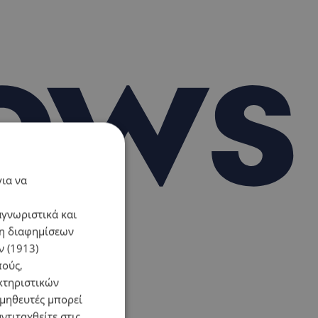
για να
αγνωριστικά και
ση διαφημίσεων
 (1913)
πούς,
κτηριστικών
ομηθευτές μπορεί
ντιταχθείτε στις