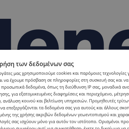
ρήση των δεδομένων σας
εργάτες μας χρησιμοποιούμε cookies και παρόμοιες τεχνολογίες 
ι να έχουμε πρόσβαση σε πληροφορίες στη συσκευή σας και να
 προσωπικά δεδομένα, όπως τη διεύθυνση IP σας, μοναδικά αν
σης, για εξατομικευμένες διαφημίσεις και περιεχόμενο, μέτρη
υ, ανάλυση κοινού και βελτίωση υπηρεσιών.
Προμηθευτές τρίτων
 να επεξεργάζονται τα δεδομένα σας για αυτούς και άλλους σκο
ένης της χρήσης ακριβών δεδομένων γεωεντοπισμού και χαρα
λογές σας ισχύουν μόνο για αυτόν τον ιστότοπο. Ορισμένοι πρ
 έννομο συμφέρον αντί για συγκατάθεση· έχετε το δικαίωμα να α