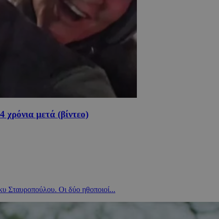
 χρόνια μετά (βίντεο)
κυ Σταυροπούλου. Οι δύο ηθοποιοί...