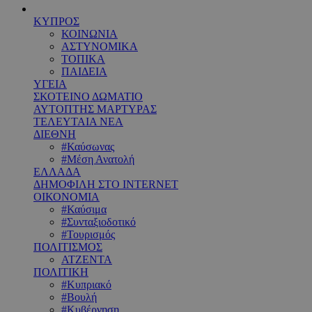
ΚΥΠΡΟΣ
ΚΟΙΝΩΝΙΑ
ΑΣΤΥΝΟΜΙΚΑ
ΤΟΠΙΚΑ
ΠΑΙΔΕΙΑ
ΥΓΕΙΑ
ΣΚΟΤΕΙΝΟ ΔΩΜΑΤΙΟ
ΑΥΤΟΠΤΗΣ ΜΑΡΤΥΡΑΣ
ΤΕΛΕΥΤΑΙΑ ΝΕΑ
ΔΙΕΘΝΗ
#Καύσωνας
#Μέση Ανατολή
ΕΛΛΑΔΑ
ΔΗΜΟΦΙΛΗ ΣΤΟ INTERNET
ΟΙΚΟΝΟΜΙΑ
#Καύσιμα
#Συνταξιοδοτικό
#Τουρισμός
ΠΟΛΙΤΙΣΜΟΣ
ΑΤΖΕΝΤΑ
ΠΟΛΙΤΙΚΗ
#Κυπριακό
#Βουλή
#Κυβέρνηση