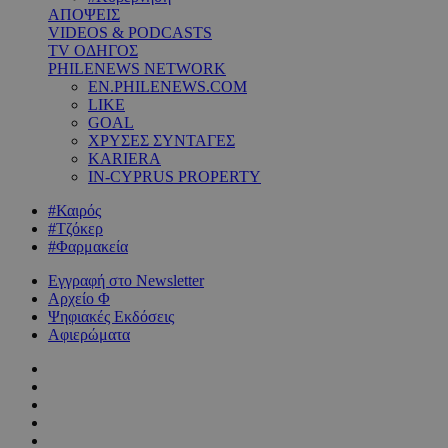
ΑΠΟΨΕΙΣ
VIDEOS & PODCASTS
TV ΟΔΗΓΟΣ
PHILENEWS NETWORK
EN.PHILENEWS.COM
LIKE
GOAL
ΧΡΥΣΕΣ ΣΥΝΤΑΓΕΣ
KARIERA
IN-CYPRUS PROPERTY
#Καιρός
#Τζόκερ
#Φαρμακεία
Εγγραφή στο Newsletter
Αρχείο Φ
Ψηφιακές Εκδόσεις
Αφιερώματα