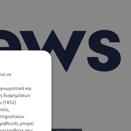
για να
αγνωριστικά και
ση διαφημίσεων
 (1852)
πούς,
κτηριστικών
ομηθευτές μπορεί
ντιταχθείτε στις