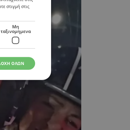
τε στιγμή στις
Μη
ταξινομημενα
ΔΟΧΗ ΟΛΩΝ