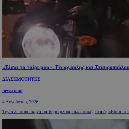
«Είσαι το ταίρι μου»: Γεωργούλης και Σταυροπούλου
ΔΙΑΣΗΜΟΤΗΤΕΣ
newsroom
4 Αυγούστου, 2026
Την τελευταία σκηνή της δημοφιλούς τηλεοπτικής σειράς «Είσαι το 