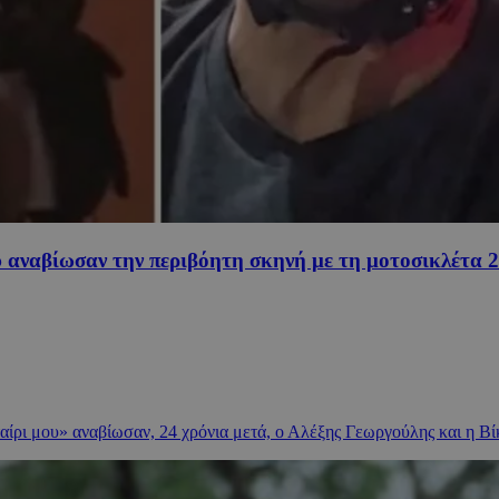
 αναβίωσαν την περιβόητη σκηνή με τη μοτοσικλέτα 24
ταίρι μου» αναβίωσαν, 24 χρόνια μετά, ο Αλέξης Γεωργούλης και η Βί