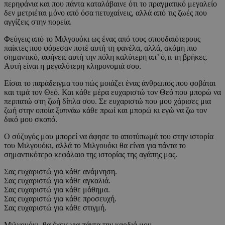
περηφάνια και που πάντα καταλάβαινε ότι το πραγματικό μεγαλείο
δεν μετριέται μόνο από όσα πετυχαίνεις, αλλά από τις ζωές που
αγγίζεις στην πορεία.
Φεύγεις από το Μιλγουόκι ως ένας από τους σπουδαιότερους
παίκτες που φόρεσαν ποτέ αυτή τη φανέλα, αλλά, ακόμη πιο
σημαντικό, αφήνεις αυτή την πόλη καλύτερη απ’ ό,τι τη βρήκες.
Αυτή είναι η μεγαλύτερη κληρονομιά σου.
Είσαι το παράδειγμα του πώς μοιάζει ένας άνθρωπος που φοβάται
και τιμά τον Θεό. Και κάθε μέρα ευχαριστώ τον Θεό που μπορώ να
περπατώ στη ζωή δίπλα σου. Σε ευχαριστώ που μου χάρισες μια
ζωή στην οποία ξυπνάω κάθε πρωί και μπορώ κι εγώ να ζω τον
δικό μου σκοπό.
Ο σύζυγός μου μπορεί να άφησε το αποτύπωμά του στην ιστορία
του Μιλγουόκι, αλλά το Μιλγουόκι θα είναι για πάντα το
σημαντικότερο κεφάλαιο της ιστορίας της αγάπης μας.
Σας ευχαριστώ για κάθε ανάμνηση.
Σας ευχαριστώ για κάθε αγκαλιά.
Σας ευχαριστώ για κάθε μάθημα.
Σας ευχαριστώ για κάθε προσευχή.
Σας ευχαριστώ για κάθε στιγμή.
Μιλγουόκι, θα έχεις για πάντα την καρδιά μου.