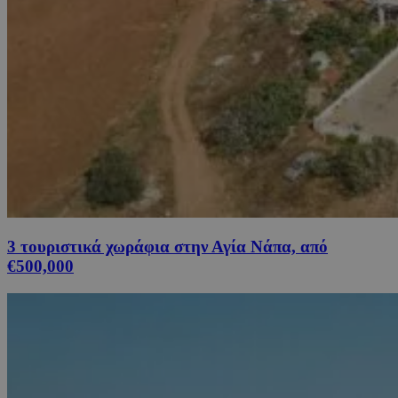
3 τουριστικά χωράφια στην Αγία Νάπα, από
€500,000