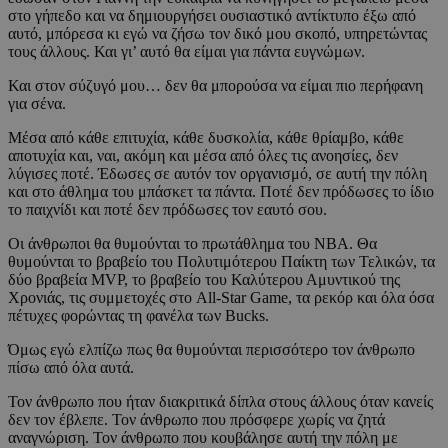
στο γήπεδο και να δημιουργήσει ουσιαστικό αντίκτυπο έξω από
αυτό, μπόρεσα κι εγώ να ζήσω τον δικό μου σκοπό, υπηρετώντας
τους άλλους. Και γι’ αυτό θα είμαι για πάντα ευγνώμων.
Και στον σύζυγό μου… δεν θα μπορούσα να είμαι πιο περήφανη
για σένα.
Μέσα από κάθε επιτυχία, κάθε δυσκολία, κάθε θρίαμβο, κάθε
αποτυχία και, ναι, ακόμη και μέσα από όλες τις ανοησίες, δεν
λύγισες ποτέ. Έδωσες σε αυτόν τον οργανισμό, σε αυτή την πόλη
και στο άθλημα του μπάσκετ τα πάντα. Ποτέ δεν πρόδωσες το ίδιο
το παιχνίδι και ποτέ δεν πρόδωσες τον εαυτό σου.
Οι άνθρωποι θα θυμούνται το πρωτάθλημα του NBA. Θα
θυμούνται το βραβείο του Πολυτιμότερου Παίκτη των Τελικών, τα
δύο βραβεία MVP, το βραβείο του Καλύτερου Αμυντικού της
Χρονιάς, τις συμμετοχές στο All-Star Game, τα ρεκόρ και όλα όσα
πέτυχες φορώντας τη φανέλα των Bucks.
Όμως εγώ ελπίζω πως θα θυμούνται περισσότερο τον άνθρωπο
πίσω από όλα αυτά.
Τον άνθρωπο που ήταν διακριτικά δίπλα στους άλλους όταν κανείς
δεν τον έβλεπε. Τον άνθρωπο που πρόσφερε χωρίς να ζητά
αναγνώριση. Τον άνθρωπο που κουβάλησε αυτή την πόλη με