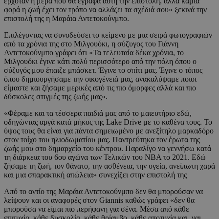
ερχόταν η μέρα που θα έγραφα αυτή την επιστολή, αλλά καμιά
φορά η ζωή έχει τον τρόπο να αλλάζει τα σχέδιά σου» ξεκινά την
επιστολή της η Μαράια Αντετοκούνμπο.
Επιλέγοντας να συνοδεύσει το κείμενο με μια σειρά φωτογραφιών
από τα χρόνια της στο Μιλγουόκι, η σύζυγος του Γιάννη
Αντετοκούνμπο γράφει ότι «Τα τελευταία δέκα χρόνια, το
Μιλγουόκι έγινε κάτι πολύ περισσότερο από την πόλη όπου ο
σύζυγός μου έπαιζε μπάσκετ. Έγινε το σπίτι μας. Έγινε ο τόπος
όπου δημιουργήσαμε την οικογένειά μας, ανακαλύψαμε ποιοι
είμαστε και ζήσαμε μερικές από τις πιο όμορφες αλλά και πιο
δύσκολες στιγμές της ζωής μας».
«Φέραμε και τα τέσσερα παιδιά μας από το μαιευτήριο εδώ,
οδηγώντας αργά κατά μήκος της Lake Drive με το καθένα τους. Το
ύψος τους θα είναι για πάντα σημειωμένο με ανεξίτηλο μαρκαδόρο
στον τοίχο του ηλιοδωματίου μας. Παντρεύτηκα τον έρωτα της
ζωής μου στο δημαρχείο του κέντρου. Παραλίγο να γεννήσω κατά
τη διάρκεια του 6ου αγώνα των Τελικών του NBA το 2021. Εδώ
ζήσαμε τη ζωή, τον θάνατο, την ασθένεια, την υγεία, ανείπωτη χαρά
και μια σπαρακτική απώλεια» συνεχίζει στην επιστολή της
Από το αντίο της Μαράια Αντετοκούνμπο δεν θα μπορούσαν να
λείψουν και οι αναφορές στον Giannis καθώς γράφει «δεν θα
μπορούσα να είμαι πιο περήφανη για σένα. Μέσα από κάθε
επιτυχία, κάθε δυσκολία, κάθε θρίαμβο, κάθε αποτυχία και, ναι,