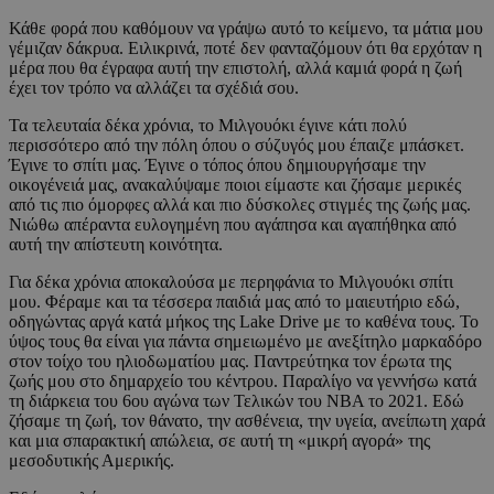
Κάθε φορά που καθόμουν να γράψω αυτό το κείμενο, τα μάτια μου
γέμιζαν δάκρυα. Ειλικρινά, ποτέ δεν φανταζόμουν ότι θα ερχόταν η
μέρα που θα έγραφα αυτή την επιστολή, αλλά καμιά φορά η ζωή
έχει τον τρόπο να αλλάζει τα σχέδιά σου.
Τα τελευταία δέκα χρόνια, το Μιλγουόκι έγινε κάτι πολύ
περισσότερο από την πόλη όπου ο σύζυγός μου έπαιζε μπάσκετ.
Έγινε το σπίτι μας. Έγινε ο τόπος όπου δημιουργήσαμε την
οικογένειά μας, ανακαλύψαμε ποιοι είμαστε και ζήσαμε μερικές
από τις πιο όμορφες αλλά και πιο δύσκολες στιγμές της ζωής μας.
Νιώθω απέραντα ευλογημένη που αγάπησα και αγαπήθηκα από
αυτή την απίστευτη κοινότητα.
Για δέκα χρόνια αποκαλούσα με περηφάνια το Μιλγουόκι σπίτι
μου. Φέραμε και τα τέσσερα παιδιά μας από το μαιευτήριο εδώ,
οδηγώντας αργά κατά μήκος της Lake Drive με το καθένα τους. Το
ύψος τους θα είναι για πάντα σημειωμένο με ανεξίτηλο μαρκαδόρο
στον τοίχο του ηλιοδωματίου μας. Παντρεύτηκα τον έρωτα της
ζωής μου στο δημαρχείο του κέντρου. Παραλίγο να γεννήσω κατά
τη διάρκεια του 6ου αγώνα των Τελικών του NBA το 2021. Εδώ
ζήσαμε τη ζωή, τον θάνατο, την ασθένεια, την υγεία, ανείπωτη χαρά
και μια σπαρακτική απώλεια, σε αυτή τη «μικρή αγορά» της
μεσοδυτικής Αμερικής.