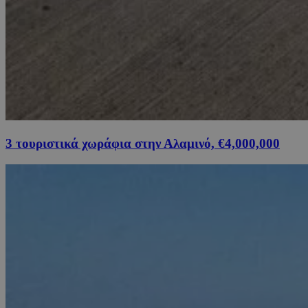
3 τουριστικά χωράφια στην Αλαμινό, €4,000,000