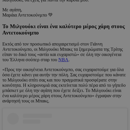
Με αγάπη,
Μαράια Αντετοκούνμπο 💚
Το Μιλγουόκι είναι ένα καλύτερο μέρος χάρη στους
Αντετοκούνμπο
Εκτός από τον προσωπικό αποχαιρετισμό στον Γιάννη
Αντετοκούνμπο, οι Μιλγουόκι Μπακς τα ξημερώματα της Τρίτης
είπαν το δικό τους «αντίο και ευχαριστώ» σε όλη την οικογένεια
του Έλληνα σούπερ σταρ του
ΝΒΑ
.
«Προς την οικογένεια Αντετοκούνμπο, σας ευχαριστούμε για όλα
όσα έχετε κάνει για αυτήν την πόλη. Σας ευχαριστούμε που κάνατε
το Μιλγουόκι σπίτι σας και που πραγματικά προσφέρατε στην
κοινότητα. Η κληρονομιά σας εκτείνεται πολύ πέρα ​​από το γήπεδο
μπάσκετ με όλη την αγάπη που έχετε δείξει. Το Μιλγουόκι είναι
ένα καλύτερο μέρος χάρη στους Αντετοκούνμπο» έγραψαν στην
ανάρτησή τους οι Μπακς.