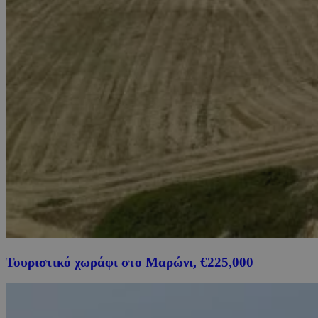
Τουριστικό χωράφι στο Μαρώνι, €225,000