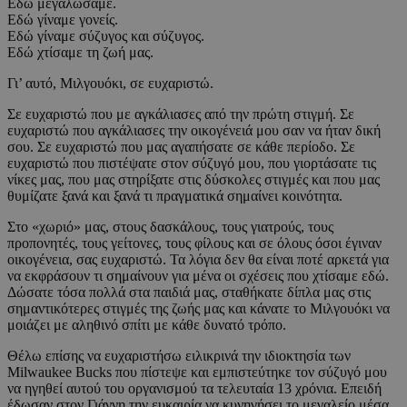
Εδώ μεγαλώσαμε.
Εδώ γίναμε γονείς.
Εδώ γίναμε σύζυγος και σύζυγος.
Εδώ χτίσαμε τη ζωή μας.
Γι’ αυτό, Μιλγουόκι, σε ευχαριστώ.
Σε ευχαριστώ που με αγκάλιασες από την πρώτη στιγμή. Σε
ευχαριστώ που αγκάλιασες την οικογένειά μου σαν να ήταν δική
σου. Σε ευχαριστώ που μας αγαπήσατε σε κάθε περίοδο. Σε
ευχαριστώ που πιστέψατε στον σύζυγό μου, που γιορτάσατε τις
νίκες μας, που μας στηρίξατε στις δύσκολες στιγμές και που μας
θυμίζατε ξανά και ξανά τι πραγματικά σημαίνει κοινότητα.
Στο «χωριό» μας, στους δασκάλους, τους γιατρούς, τους
προπονητές, τους γείτονες, τους φίλους και σε όλους όσοι έγιναν
οικογένεια, σας ευχαριστώ. Τα λόγια δεν θα είναι ποτέ αρκετά για
να εκφράσουν τι σημαίνουν για μένα οι σχέσεις που χτίσαμε εδώ.
Δώσατε τόσα πολλά στα παιδιά μας, σταθήκατε δίπλα μας στις
σημαντικότερες στιγμές της ζωής μας και κάνατε το Μιλγουόκι να
μοιάζει με αληθινό σπίτι με κάθε δυνατό τρόπο.
Θέλω επίσης να ευχαριστήσω ειλικρινά την ιδιοκτησία των
Milwaukee Bucks που πίστεψε και εμπιστεύτηκε τον σύζυγό μου
να ηγηθεί αυτού του οργανισμού τα τελευταία 13 χρόνια. Επειδή
έδωσαν στον Γιάννη την ευκαιρία να κυνηγήσει το μεγαλείο μέσα