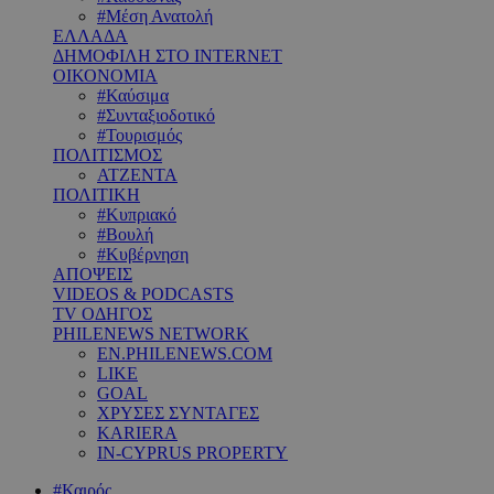
#Μέση Ανατολή
ΕΛΛΑΔΑ
ΔΗΜΟΦΙΛΗ ΣΤΟ INTERNET
ΟΙΚΟΝΟΜΙΑ
#Καύσιμα
#Συνταξιοδοτικό
#Τουρισμός
ΠΟΛΙΤΙΣΜΟΣ
ΑΤΖΕΝΤΑ
ΠΟΛΙΤΙΚΗ
#Κυπριακό
#Βουλή
#Κυβέρνηση
ΑΠΟΨΕΙΣ
VIDEOS & PODCASTS
TV ΟΔΗΓΟΣ
PHILENEWS NETWORK
EN.PHILENEWS.COM
LIKE
GOAL
ΧΡΥΣΕΣ ΣΥΝΤΑΓΕΣ
KARIERA
IN-CYPRUS PROPERTY
#Καιρός