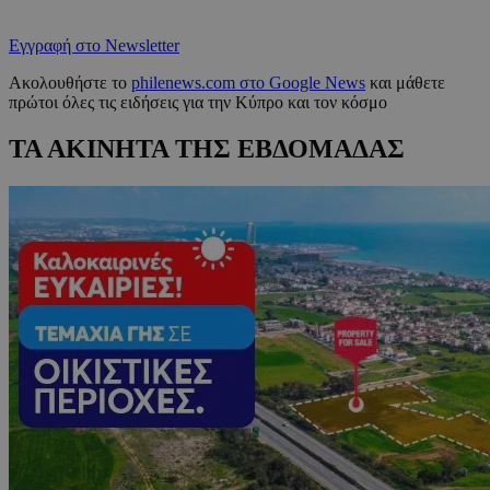
Εγγραφή στο Newsletter
Ακολουθήστε το
philenews.com στο Google News
και μάθετε
πρώτοι όλες τις ειδήσεις για την Κύπρο και τον κόσμο
ΤΑ ΑΚΙΝΗΤΑ ΤΗΣ ΕΒΔΟΜΑΔΑΣ