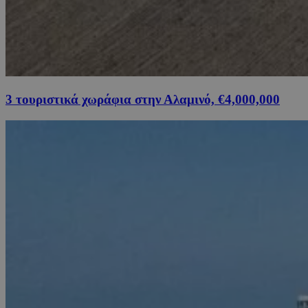
3 τουριστικά χωράφια στην Αλαμινό, €4,000,000