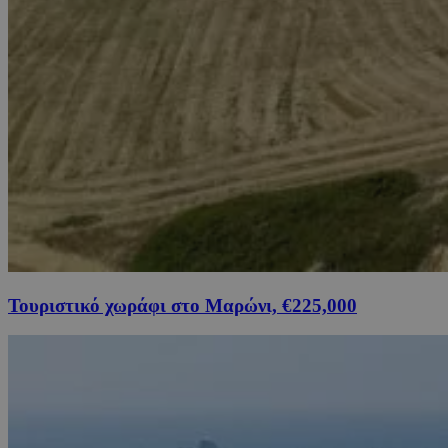
Τουριστικό χωράφι στο Μαρώνι, €225,000