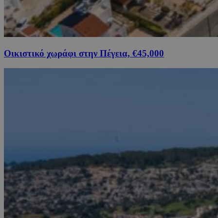
Οικιστικό χωράφι στην Πέγεια, €45,000