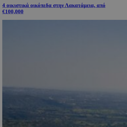
4 οικιστικά οικόπεδα στην Λακατάμεια, από
€100,000