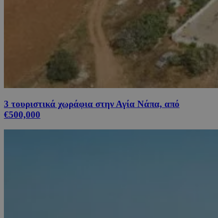
3 τουριστικά χωράφια στην Αγία Νάπα, από
€500,000