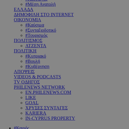
#Μέση Ανατολή
ΕΛΛΑΔΑ
ΔΗΜΟΦΙΛΗ ΣΤΟ INTERNET
ΟΙΚΟΝΟΜΙΑ
#Καύσιμα
#Συνταξιοδοτικό
#Τουρισμός
ΠΟΛΙΤΙΣΜΟΣ
ΑΤΖΕΝΤΑ
ΠΟΛΙΤΙΚΗ
#Κυπριακό
#Βουλή
#Κυβέρνηση
ΑΠΟΨΕΙΣ
VIDEOS & PODCASTS
TV ΟΔΗΓΟΣ
PHILENEWS NETWORK
EN.PHILENEWS.COM
LIKE
GOAL
ΧΡΥΣΕΣ ΣΥΝΤΑΓΕΣ
KARIERA
IN-CYPRUS PROPERTY
#Καιρός