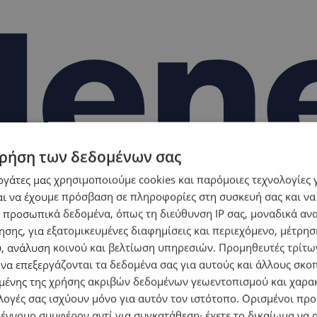
ρήση των δεδομένων σας
εργάτες μας χρησιμοποιούμε cookies και παρόμοιες τεχνολογίες 
ι να έχουμε πρόσβαση σε πληροφορίες στη συσκευή σας και να
 προσωπικά δεδομένα, όπως τη διεύθυνση IP σας, μοναδικά αν
σης, για εξατομικευμένες διαφημίσεις και περιεχόμενο, μέτρη
υ, ανάλυση κοινού και βελτίωση υπηρεσιών.
Προμηθευτές τρίτων
 να επεξεργάζονται τα δεδομένα σας για αυτούς και άλλους σκο
ένης της χρήσης ακριβών δεδομένων γεωεντοπισμού και χαρα
λογές σας ισχύουν μόνο για αυτόν τον ιστότοπο. Ορισμένοι πρ
 έννομο συμφέρον αντί για συγκατάθεση· έχετε το δικαίωμα να α