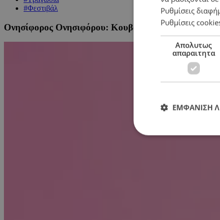
#Φεστιβάλ
Ρυθμίσεις διαφή
Ρυθμίσεις cookie
Ονησίφορος Ονησιφόρου: Κουβαλάμε μέσα μας όσα κ
Απολυτως
απαραιτητα
ΕΜΦΑΝΙΣΗ 