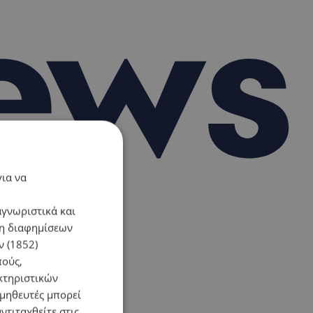
για να
αγνωριστικά και
ση διαφημίσεων
 (1852)
πούς,
κτηριστικών
ομηθευτές μπορεί
ντιταχθείτε στις