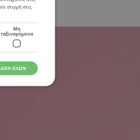
τε στιγμή στις
Μη
ταξινομημενα
ΔΟΧΗ ΟΛΩΝ