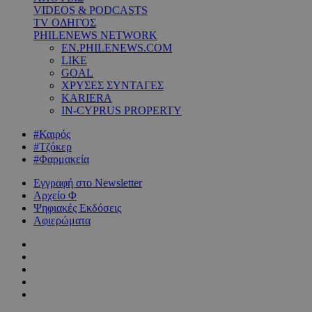
VIDEOS & PODCASTS
TV ΟΔΗΓΟΣ
PHILENEWS NETWORK
EN.PHILENEWS.COM
LIKE
GOAL
ΧΡΥΣΕΣ ΣΥΝΤΑΓΕΣ
KARIERA
IN-CYPRUS PROPERTY
#Καιρός
#Τζόκερ
#Φαρμακεία
Εγγραφή στο Newsletter
Αρχείο Φ
Ψηφιακές Εκδόσεις
Αφιερώματα