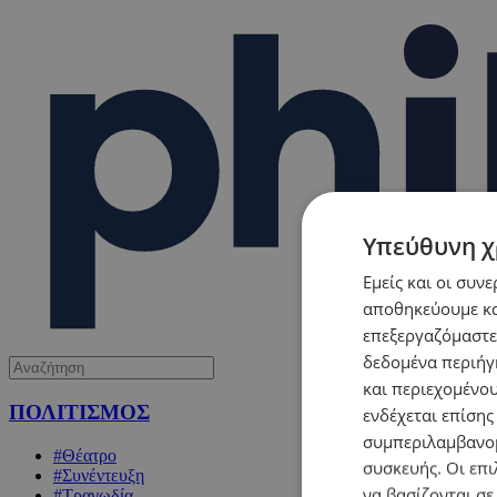
Υπεύθυνη χ
Εμείς και οι συν
αποθηκεύουμε κα
επεξεργαζόμαστε
δεδομένα περιήγη
και περιεχομένο
ΠΟΛΙΤΙΣΜΟΣ
ενδέχεται επίσης
συμπεριλαμβανομ
#Θέατρο
συσκευής. Οι επι
#Συνέντευξη
να βασίζονται σε
#Τραγωδία