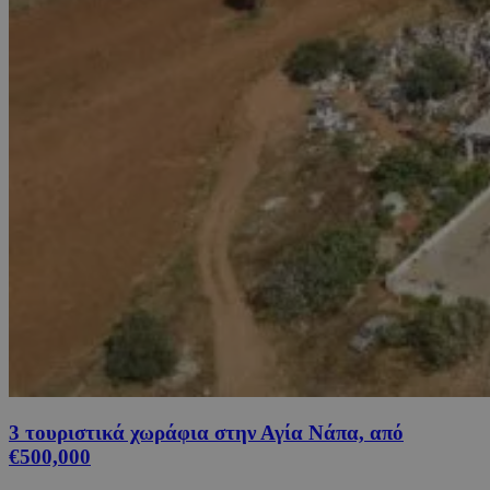
3 τουριστικά χωράφια στην Αγία Νάπα, από
€500,000