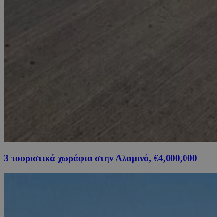
3 τουριστικά χωράφια στην Αλαμινό, €4,000,000