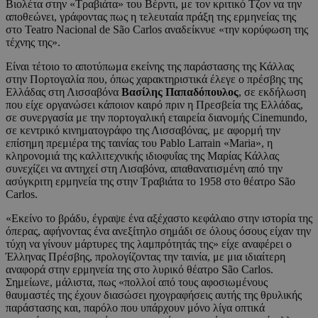
Βιολέτα στην «Τραβιάτα» του Βέρντι, με τον κριτικό Τζον να την
αποθεώνει, γράφοντας πως η τελευταία πράξη της ερμηνείας της
στο Teatro Nacional de São Carlos αναδείκνυε «την κορύφωση της
τέχνης της».
Είναι τέτοιο το αποτύπωμα εκείνης της παράστασης της Κάλλας
στην Πορτογαλία που, όπως χαρακτηριστικά έλεγε ο πρέσβης της
Ελλάδας στη Λισσαβόνα
Βασίλης Παπαδόπουλος
, σε εκδήλωση
που είχε οργανώσει κάποιον καιρό πριν η Πρεσβεία της Ελλάδας,
σε συνεργασία με την πορτογαλική εταιρεία διανομής Cinemundo,
σε κεντρικό κινηματογράφο της Λισσαβόνας, με αφορμή την
επίσημη πρεμιέρα της ταινίας του Pablo Larrain «Maria», η
κληρονομιά της καλλιτεχνικής ιδιοφυΐας της Μαρίας Κάλλας
συνεχίζει να αντηχεί στη Λισαβόνα, απαθανατισμένη από την
ασύγκριτη ερμηνεία της στην Τραβιάτα το 1958 στο θέατρο São
Carlos.
«Εκείνο το βράδυ, έγραψε ένα αξέχαστο κεφάλαιο στην ιστορία της
όπερας, αφήνοντας ένα ανεξίτηλο σημάδι σε όλους όσους είχαν την
τύχη να γίνουν μάρτυρες της λαμπρότητάς της» είχε αναφέρει ο
Έλληνας Πρέσβης, προλογίζοντας την ταινία, με μια ιδιαίτερη
αναφορά στην ερμηνεία της στο λυρικό θέατρο São Carlos.
Σημείωνε, μάλιστα, πως «πολλοί από τους αφοσιωμένους
θαυμαστές της έχουν διασώσει ηχογραφήσεις αυτής της θρυλικής
παράστασης και, παρόλο που υπάρχουν μόνο λίγα οπτικά