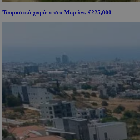
Τουριστικό χωράφι στο Μαρώνι, €225,000