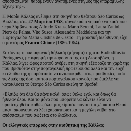
αποσπάσματα, παραμένουν αγαπημένες στιγμές της απαράμιλλης
τέχνης της».
H Μαρία Κάλλας ανέβηκε στη σκηνή του θεάτρου São Carlos ως
Βιολέτα, στις
27 Μαρτίου 1958
, συνοδευόμενη από ένα καστ που
περιελάμβανε τους Alfredo Kraus, Mario Seremi, Laura Zanini,
Piero de Palma, Vito Susca, Alessandro Maddalena και την
Πορτογαλίδα Maria Cristina de Castro. Τη μουσική διεύθυνση είχε
ο μαέστρος
Franco Ghione
(1886-1964).
Σε σύντομη ραδιοφωνική δήλωση (μήνυμα) της στο Radiodifusão
Portuguesa, με αφορμή την παρουσία της στη Λισσαβόνα, η
Κάλλας, λίγες ώρες προτού ανέβει στη σκηνή εξέφραζε τη χαρά της
που βρισκόταν στην πορτογαλική πρωτεύουσα αλλά και την ευχή
κι ελπίδα της η παράσταση να ανταποκριθεί στις προσδοκίες τόσο
τις δικές της όσο και του πορτογαλικού κοινού, που έμελλε να
κατακλύσει το θέατρο São Carlos εκείνη τη βραδιά.
«Ελπίζω ότι όλα θα πάνε καλά, όπως θέλω εγώ, και όπως θα
ήθελαν όλοι. Και το μόνο που μπορείτε να κάνετε είναι να
προσευχηθείτε καθώς όλοι μας είμαστε πάντα στα χέρια του Θεού
μας», ακούγεται να λέει χαρακτηριστικά η μεγάλη ντίβα, στο
απόσπασμα που σώζεται στο διαδίκτυο.
Οι ελληνικές επιρροές στην αισθητική της Κάλλας