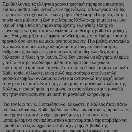
Προβάλλοντας τα ελληνικά χαρακτηριστικά της προσωπικότητας
και των αισθητικών αντιλήψεων της Κάλλας, ο Έλληνας πρέσβης
είχε αναφέρει σχετικά σε εκείνη την εκδήλωση: «Για μένα, αυτή η
ταινία -και μάλιστα η ζωή της Μαρίας Κάλλας- χρησιμεύει ως μια
ισχυρή επιβεβαίωση της ακαταμάχητης ελληνικής τάσης να
επινοούμε, να ζούμε και να νιώθουμε το θέατρο, βαθιά στην ψυχή
μας. Υπογραμμίζει την έμφυτη σύνδεσή μας με το δράμα, τόσο το
τραγικό όσο και το κωμικό, ανά τους αιώνες. Πιο βαθιά, αντανακλά
την ικανότητά μας να αγκαλιάζουμε την τραγική διάσταση της
ανθρώπινης ύπαρξης ως κάτι φυσικό, τόσο θεμελιώδες όσο η
θάλασσα, ο ήλιος ή τα βουνά. Ενώ δεν μπορώ να εξηγήσω πλήρως
γιατί το θέατρο αναδύθηκε μέσα στα όρια του ελληνικού
πολιτισμού, είμαι πεπεισμένος ότι το τοπίο έπαιξε σημαντικό ρόλο.
Κάθε τοπίο, άλλωστε, είναι πολύ περισσότερο από ένα απλό
φυσικό περιβάλλον. Διαμορφώνει και αντανακλά την ψυχή όσων
ζουν μέσα σε αυτό. Κατά τη γνώμη μου, το μοναδικό ταλέντο της
Κάλλας, η ευαισθησία, η επιμονή, οι ανασφάλειες και η μοναξιά
της ήταν συνυφασμένα με αυτή τη μοναδική κληρονομιά».
Για τον ίδιο τον κ. Παπαδόπουλο, άλλωστε, η Κάλλας ήταν, πάνω
απ’ όλα, ηθοποιός. Κάθε βράδυ που έδινε παραστάσεις, προσέφερε
μια ερμηνεία που δεν είχε προηγούμενο, με το συνεχώς
μεταβαλλόμενο συναισθηματικό και πνευματικό της υπόβαθρο να
προσθέτει νέες αποχρώσεις στην τέχνη της. Η βαθιά της
ευαισθησία, σε συνδυασμό με την απαράμιλλη φωνή της, την