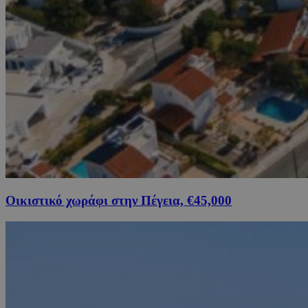
Οικιστικό χωράφι στην Πέγεια, €45,000