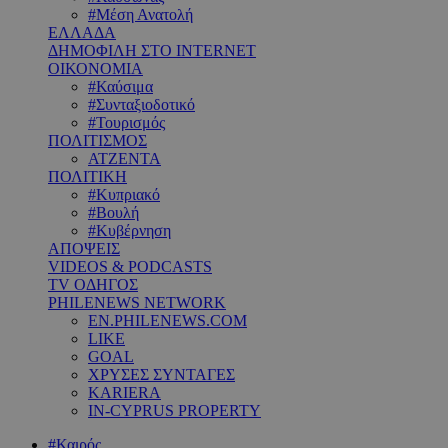
#Μέση Ανατολή
ΕΛΛΑΔΑ
ΔΗΜΟΦΙΛΗ ΣΤΟ INTERNET
ΟΙΚΟΝΟΜΙΑ
#Καύσιμα
#Συνταξιοδοτικό
#Τουρισμός
ΠΟΛΙΤΙΣΜΟΣ
ΑΤΖΕΝΤΑ
ΠΟΛΙΤΙΚΗ
#Κυπριακό
#Βουλή
#Κυβέρνηση
ΑΠΟΨΕΙΣ
VIDEOS & PODCASTS
TV ΟΔΗΓΟΣ
PHILENEWS NETWORK
EN.PHILENEWS.COM
LIKE
GOAL
ΧΡΥΣΕΣ ΣΥΝΤΑΓΕΣ
KARIERA
IN-CYPRUS PROPERTY
#Καιρός