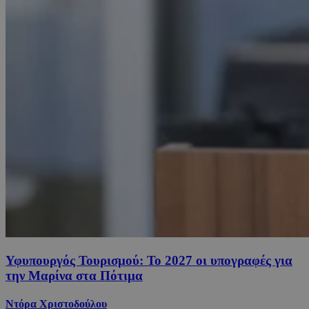
Υφυπουργός Τουρισμού: Το 2027 οι υπογραφές για
την Μαρίνα στα Πότιμα
Ντόρα Χριστοδούλου