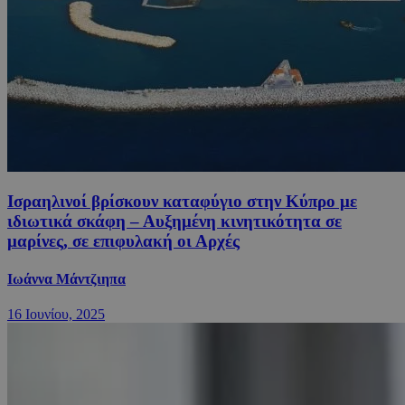
Ισραηλινοί βρίσκουν καταφύγιο στην Κύπρο με
ιδιωτικά σκάφη – Αυξημένη κινητικότητα σε
μαρίνες, σε επιφυλακή οι Αρχές
Ιωάννα Μάντζιηπα
16 Ιουνίου, 2025