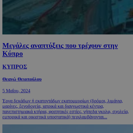
Mεγάλες αναπτύξεις που τρέχουν στην
Κύπρο
ΚΥΠΡΟΣ
Θεανώ Θειοπούλου
5 Μαΐου, 2024
Έργα δεκάδων ή εκατοντάδων εκατομμυρίων (δρόμοι, λιμάνια,
μαρίνες, ξενοδοχεία, ιατρικά και διαγνωστικά κέντρα,
πανεπιστημιακά κτήρια, φοιτητικές εστίες, γήπεδα γκολφ, σχολεία,
εμπορικά και οικιστικά υποστατικά) περιλαμβάνονται...