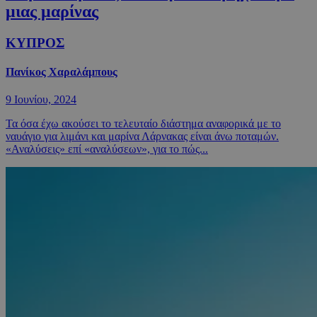
μιας μαρίνας
ΚΥΠΡΟΣ
Πανίκος Χαραλάμπους
9 Ιουνίου, 2024
Τα όσα έχω ακούσει το τελευταίο διάστημα αναφορικά με το
ναυάγιο για λιμάνι και μαρίνα Λάρνακας είναι άνω ποταμών.
«Αναλύσεις» επί «αναλύσεων», για το πώς...