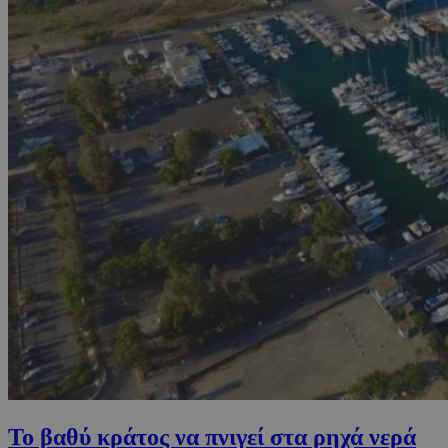
Το βαθύ κράτος να πνιγεί στα ρηχά νερά