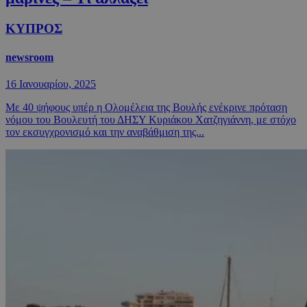
ΚΥΠΡΟΣ
newsroom
16 Ιανουαρίου, 2025
Με 40 ψήφους υπέρ η Ολομέλεια της Βουλής ενέκρινε πρόταση
νόμου του Βουλευτή του ΔΗΣΥ Κυριάκου Χατζηγιάννη, με στόχο
τον εκσυγχρονισμό και την αναβάθμιση της...