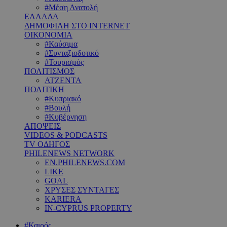
#Μέση Ανατολή
ΕΛΛΑΔΑ
ΔΗΜΟΦΙΛΗ ΣΤΟ INTERNET
ΟΙΚΟΝΟΜΙΑ
#Καύσιμα
#Συνταξιοδοτικό
#Τουρισμός
ΠΟΛΙΤΙΣΜΟΣ
ΑΤΖΕΝΤΑ
ΠΟΛΙΤΙΚΗ
#Κυπριακό
#Βουλή
#Κυβέρνηση
ΑΠΟΨΕΙΣ
VIDEOS & PODCASTS
TV ΟΔΗΓΟΣ
PHILENEWS NETWORK
EN.PHILENEWS.COM
LIKE
GOAL
ΧΡΥΣΕΣ ΣΥΝΤΑΓΕΣ
KARIERA
IN-CYPRUS PROPERTY
#Καιρός