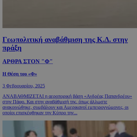
Γεωπολιτική αναβάθμιση της Κ.Δ. στην
πράξη
ΑΡΘΡΑ ΣΤΟΝ "Φ"
Η Θέση του «Φ»
3 Φεβρουαρίου, 2025
ΑΝΑΒΑΘΜΙΖΕΤΑΙ η αεροπορική βάση «Ανδρέας Παπανδρέου»
στην Πάφο. Και στην αναβάθμισή της, όπως άλλωστε
ανακοινώθηκε, συμβάλουν και Αμερικανοί εμπειρογνώμονες, οι
οποίοι επισκέφθηκαν την Κύπρο την...