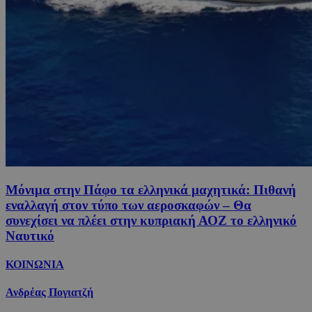
Μόνιμα στην Πάφο τα ελληνικά μαχητικά: Πιθανή
εναλλαγή στον τύπο των αεροσκαφών – Θα
συνεχίσει να πλέει στην κυπριακή ΑΟΖ το ελληνικό
Ναυτικό
ΚΟΙΝΩΝΙΑ
Ανδρέας Πογιατζή