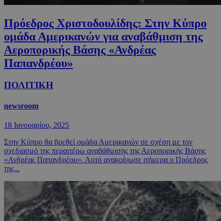
Πρόεδρος Χριστοδουλίδης: Στην Κύπρο
ομάδα Αμερικανών για αναβάθμιση της
Αεροπορικής Βάσης «Ανδρέας
Παπανδρέου»
ΠΟΛΙΤΙΚΗ
newsroom
18 Ιανουαρίου, 2025
Στην Κύπρο θα βρεθεί ομάδα Αμερικανών σε σχέση με τον
σχεδιασμό της περαιτέρω αναβάθμισης της Αεροπορικής Βάσης
«Ανδρέας Παπανδρέου». Αυτό ανακοίνωσε σήμερα ο Πρόεδρος
της...