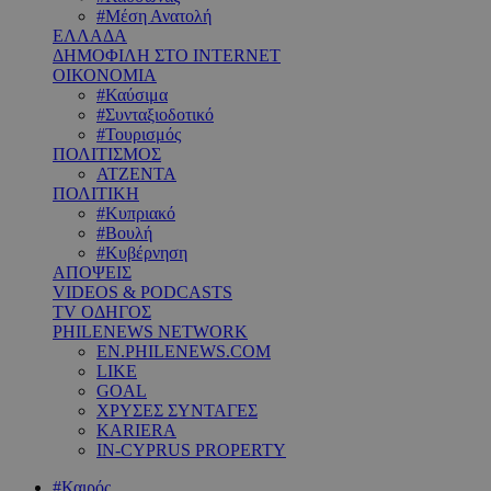
#Μέση Ανατολή
ΕΛΛΑΔΑ
ΔΗΜΟΦΙΛΗ ΣΤΟ INTERNET
ΟΙΚΟΝΟΜΙΑ
#Καύσιμα
#Συνταξιοδοτικό
#Τουρισμός
ΠΟΛΙΤΙΣΜΟΣ
ΑΤΖΕΝΤΑ
ΠΟΛΙΤΙΚΗ
#Κυπριακό
#Βουλή
#Κυβέρνηση
ΑΠΟΨΕΙΣ
VIDEOS & PODCASTS
TV ΟΔΗΓΟΣ
PHILENEWS NETWORK
EN.PHILENEWS.COM
LIKE
GOAL
ΧΡΥΣΕΣ ΣΥΝΤΑΓΕΣ
KARIERA
IN-CYPRUS PROPERTY
#Καιρός