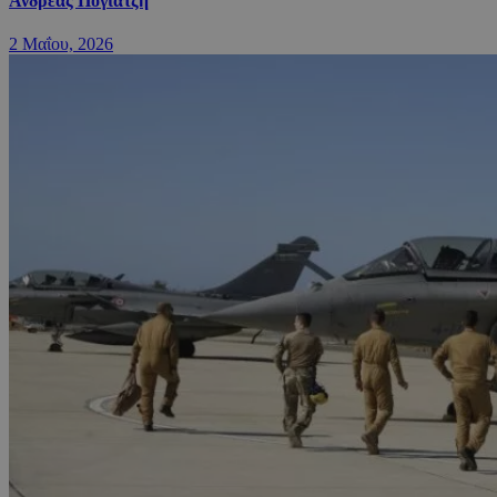
Ανδρέας Πογιατζή
2 Μαΐου, 2026