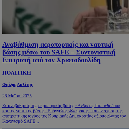
Αναβάθμιση αεροπορικής και ναυτική
βάσης μέσω του SAFE – Συντονιστική
Επιτροπή υπό τον Χριστοδουλίδη
ΠΟΛΙΤΙΚΗ
Φρίξος Δαλίτης
28 Μαΐου, 2025
Σε αναβάθμιση της αεροπορικής βάσης «Ανδρέας Παπανδρέου»
και της ναυτικής βάσης “Ευάγγελος Φλωράκης” και ενίσχυση της
αποτρεπτικής ισχύος της Κυπριακής Δημοκρατίας αξιοποιώντας τον
Κανονισμό SAFE...