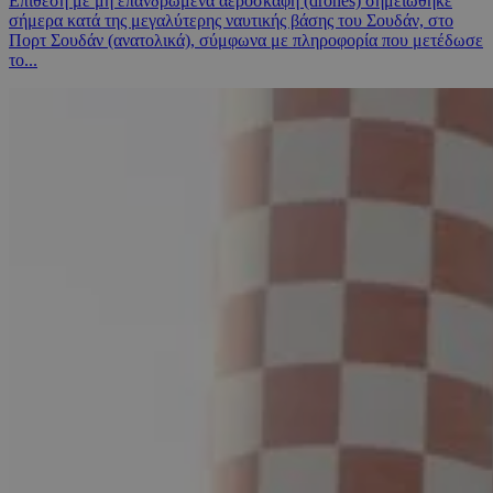
Επίθεση με μη επανδρωμένα αεροσκάφη (drones) σημειώθηκε
σήμερα κατά της μεγαλύτερης ναυτικής βάσης του Σουδάν, στο
Πορτ Σουδάν (ανατολικά), σύμφωνα με πληροφορία που μετέδωσε
το...