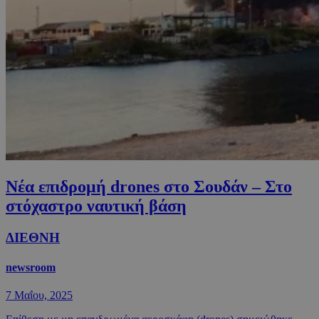
Νέα επιδρομή drones στο Σουδάν – Στο
στόχαστρο ναυτική βάση
ΔΙΕΘΝΗ
newsroom
7 Μαΐου, 2025