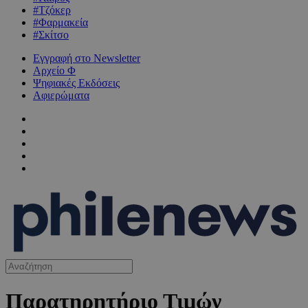
#Τζόκερ
#Φαρμακεία
#Σκίτσο
Εγγραφή στο Newsletter
Αρχείο Φ
Ψηφιακές Εκδόσεις
Αφιερώματα
Παρατηρητήριο Τιμών