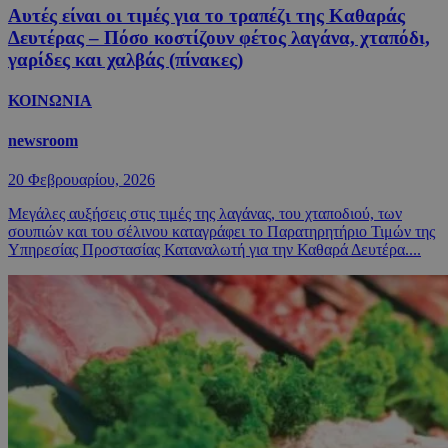
Αυτές είναι οι τιμές για το τραπέζι της Καθαράς
Δευτέρας – Πόσο κοστίζουν φέτος λαγάνα, χταπόδι,
γαρίδες και χαλβάς (πίνακες)
ΚΟΙΝΩΝΙΑ
newsroom
20 Φεβρουαρίου, 2026
Μεγάλες αυξήσεις στις τιμές της λαγάνας, του χταποδιού, των
σουπιών και του σέλινου καταγράφει το Παρατηρητήριο Τιμών της
Υπηρεσίας Προστασίας Καταναλωτή για την Καθαρά Δευτέρα....