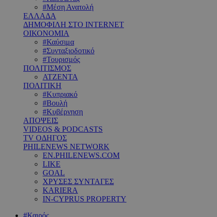
#Μέση Ανατολή
ΕΛΛΑΔΑ
ΔΗΜΟΦΙΛΗ ΣΤΟ INTERNET
ΟΙΚΟΝΟΜΙΑ
#Καύσιμα
#Συνταξιοδοτικό
#Τουρισμός
ΠΟΛΙΤΙΣΜΟΣ
ΑΤΖΕΝΤΑ
ΠΟΛΙΤΙΚΗ
#Κυπριακό
#Βουλή
#Κυβέρνηση
ΑΠΟΨΕΙΣ
VIDEOS & PODCASTS
TV ΟΔΗΓΟΣ
PHILENEWS NETWORK
EN.PHILENEWS.COM
LIKE
GOAL
ΧΡΥΣΕΣ ΣΥΝΤΑΓΕΣ
KARIERA
IN-CYPRUS PROPERTY
#Καιρός