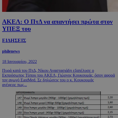
ΑΚΕΛ: Ο ΠτΔ να απαντήσει πρώτα στον
ΥΠΕΞ του
ΕΙΔΗΣΕΙΣ
philenews
18 Ιανουαρίου, 2022
Πυρά κατά του ΠτΔ, Νίκου Αναστασιάδη εξαπέλυσε ο
Εκπρόσωπος Τύπου του ΑΚΕΛ, Γιώργος Κουκουμάς, όσον αφορά
τον αγωγό EastMed. Σε δηλώσεις του ο κ. Κουκουμάς
ανέφερε πως...