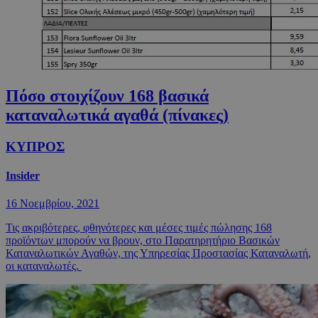
Πόσο στοιχίζουν 168 βασικά
καταναλωτικά αγαθά (πίνακες)
ΚΥΠΡΟΣ
Insider
16 Νοεμβρίου, 2021
Τις ακριβότερες, φθηνότερες και μέσες τιμές πώλησης 168
προϊόντων μπορούν να βρουν, στο Παρατηρητήριο Βασικών
Καταναλωτικών Αγαθών, της Υπηρεσίας Προστασίας Καταναλωτή,
οι καταναλωτές.