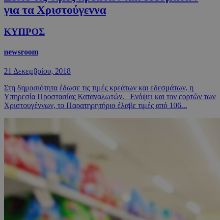
για τα Χριστούγεννα
ΚΥΠΡΟΣ
newsroom
21 Δεκεμβρίου, 2018
Στη δημοσιότητα έδωσε τις τιμές κρεάτων και εδεσμάτων, η
Υπηρεσία Προστασίας Καταναλωτών. Ενόψει και τον εορτών των
Χριστουγέννων, το Παρατηρητήριο έλαβε τιμές από 106...