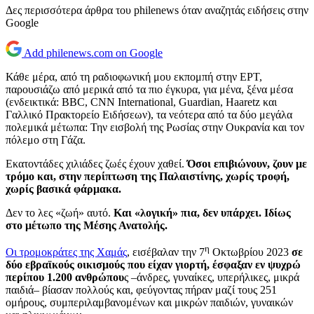
Δες περισσότερα άρθρα του philenews όταν αναζητάς ειδήσεις στην
Google
Add philenews.com on Google
Κάθε μέρα, από τη ραδιοφωνική μου εκπομπή στην ΕΡΤ,
παρουσιάζω από μερικά από τα πιο έγκυρα, για μένα, ξένα μέσα
(ενδεικτικά: BBC, CNN International, Guardian, Haaretz και
Γαλλικό Πρακτορείο Ειδήσεων), τα νεότερα από τα δύο μεγάλα
πολεμικά μέτωπα: Την εισβολή της Ρωσίας στην Ουκρανία και τον
πόλεμο στη Γάζα.
Εκατοντάδες χιλιάδες ζωές έχουν χαθεί.
Όσοι επιβιώνουν, ζουν με
τρόμο και, στην περίπτωση της Παλαιστίνης, χωρίς τροφή,
χωρίς βασικά φάρμακα.
Δεν το λες «ζωή» αυτό.
Και «λογική» πια, δεν υπάρχει. Ιδίως
στο μέτωπο της Μέσης Ανατολής.
η
Οι τρομοκράτες της Χαμάς
, εισέβαλαν την 7
Οκτωβρίου 2023
σε
δύο εβραϊκούς οικισμούς που είχαν γιορτή, έσφαξαν εν ψυχρώ
περίπου 1.200 ανθρώπου
ς –άνδρες, γυναίκες, υπερήλικες, μικρά
παιδιά– βίασαν πολλούς και, φεύγοντας πήραν μαζί τους 251
ομήρους, συμπεριλαμβανομένων και μικρών παιδιών, γυναικών