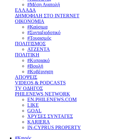
#Μέση Ανατολή
ΕΛΛΑΔΑ
ΔΗΜΟΦΙΛΗ ΣΤΟ INTERNET
ΟΙΚΟΝΟΜΙΑ
#Καύσιμα
#Συνταξιοδοτικό
#Τουρισμός
ΠΟΛΙΤΙΣΜΟΣ
ΑΤΖΕΝΤΑ
ΠΟΛΙΤΙΚΗ
#Κυπριακό
#Βουλή
#Κυβέρνηση
ΑΠΟΨΕΙΣ
VIDEOS & PODCASTS
TV ΟΔΗΓΟΣ
PHILENEWS NETWORK
EN.PHILENEWS.COM
LIKE
GOAL
ΧΡΥΣΕΣ ΣΥΝΤΑΓΕΣ
KARIERA
IN-CYPRUS PROPERTY
#Καιρός