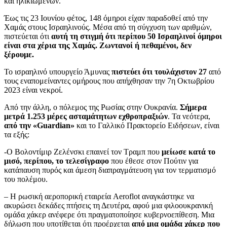
και ηλικιωμένων.
Έως τις 23 Ιουνίου φέτος, 148 όμηροι είχαν παραδοθεί από την
Χαμάς στους Ισραηλινούς. Μέσα από τη σύγχυση των αριθμών,
πιστεύεται ότι
αυτή τη στιγμή ότι περίπου 50 Ισραηλινοί όμηροι
είναι στα χέρια της Χαμάς. Ζωντανοί ή πεθαμένοι, δεν
ξέρουμε.
Το ισραηλινό υπουργείο Άμυνας
πιστεύει ότι τουλάχιστον 27
από
τους εναπομείναντες ομήρους που απήχθησαν την 7η Οκτωβρίου
2023 είναι νεκροί.
Από την άλλη, ο πόλεμος της Ρωσίας στην Ουκρανία.
Σήμερα
μετρά 1.253 μέρες ασταμάτητων εχθροπραξιών
. Τα νεότερα,
από την «Guardian»
και το Γαλλικό Πρακτορείο Ειδήσεων, είναι
τα εξής:
-Ο Βολοντίμιρ Ζελένσκι επαινεί τον Τραμπ που
μείωσε κατά το
μισό, περίπου, το τελεσίγραφο
που έθεσε στον Πούτιν για
κατάπαυση πυρός και άμεση διαπραγμάτευση για τον τερματισμό
του πολέμου.
– Η ρωσική αεροπορική εταιρεία Aeroflot αναγκάστηκε να
ακυρώσει δεκάδες πτήσεις τη Δευτέρα, αφού μια φιλοουκρανική
ομάδα χάκερ ανέφερε ότι πραγματοποίησε κυβερνοεπίθεση. Μια
δήλωση που υποτίθεται ότι προέρχεται
από μια ομάδα χάκερ που