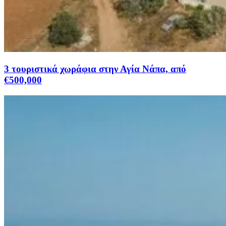
3 τουριστικά χωράφια στην Αγία Νάπα, από
€500,000