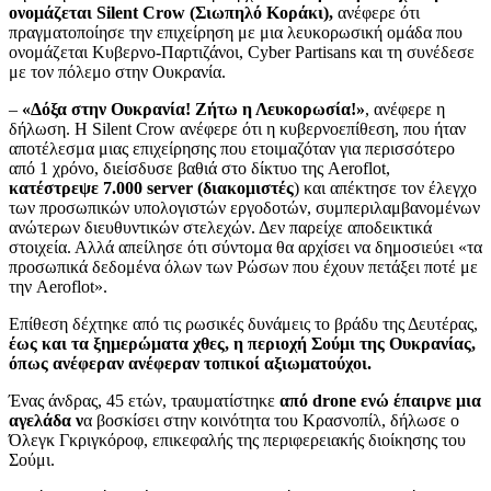
ονομάζεται Silent Crow (Σιωπηλό Κοράκι),
ανέφερε ότι
πραγματοποίησε την επιχείρηση με μια λευκορωσική ομάδα που
ονομάζεται Κυβερνο-Παρτιζάνοι, Cyber Partisans και τη συνέδεσε
με τον πόλεμο στην Ουκρανία.
–
«Δόξα στην Ουκρανία! Ζήτω η Λευκορωσία!»
, ανέφερε η
δήλωση. Η Silent Crow ανέφερε ότι η κυβερνοεπίθεση, που ήταν
αποτέλεσμα μιας επιχείρησης που ετοιμαζόταν για περισσότερο
από 1 χρόνο, διείσδυσε βαθιά στο δίκτυο της Aeroflot,
κατέστρεψε 7.000 server (διακομιστές
) και απέκτησε τον έλεγχο
των προσωπικών υπολογιστών εργοδοτών, συμπεριλαμβανομένων
ανώτερων διευθυντικών στελεχών. Δεν παρείχε αποδεικτικά
στοιχεία. Αλλά απείλησε ότι σύντομα θα αρχίσει να δημοσιεύει «τα
προσωπικά δεδομένα όλων των Ρώσων που έχουν πετάξει ποτέ με
την Aeroflot».
Επίθεση δέχτηκε από τις ρωσικές δυνάμεις το βράδυ της Δευτέρας,
έως και τα ξημερώματα χθες, η περιοχή Σούμι της Ουκρανίας,
όπως ανέφεραν ανέφεραν τοπικοί αξιωματούχοι.
Ένας άνδρας, 45 ετών, τραυματίστηκε
από drone ενώ έπαιρνε μια
αγελάδα ν
α βοσκίσει στην κοινότητα του Κρασνοπίλ, δήλωσε ο
Όλεγκ Γκριγκόροφ, επικεφαλής της περιφερειακής διοίκησης του
Σούμι.