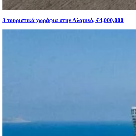
3 τουριστικά χωράφια στην Αλαμινό, €4,000,000