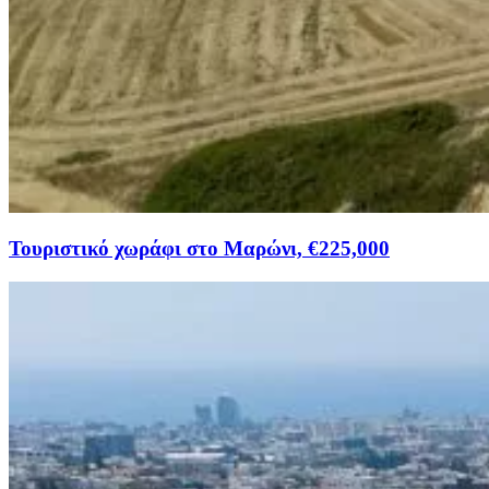
Τουριστικό χωράφι στο Μαρώνι, €225,000