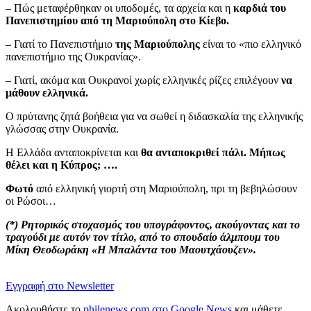
– Πώς μεταφέρθηκαν οι υποδομές, τα αρχεία και η
καρδιά του
Πανεπιστημίου από τη Μαριούπολη στο Κίεβο.
– Γιατί το Πανεπιστήμιο
της Μαριούπολης
είναι το «πιο ελληνικό
πανεπιστήμιο της Ουκρανίας».
– Γιατί, ακόμα και Ουκρανοί χωρίς ελληνικές ρίζες επιλέγουν
να
μάθουν ελληνικά.
Ο πρύτανης ζητά βοήθεια για να σωθεί η διδασκαλία της ελληνικής
γλώσσας στην Ουκρανία.
Η Ελλάδα ανταποκρίνεται και
θα ανταποκριθεί πάλι. Μήπως
θέλει και η Κύπρος; ….
Φωτό
από ελληνική γιορτή στη Μαριούπολη, πρι τη βεβηλώσουν
οι Ρώσοι…
(*) Ρητορικός στοχασμός του υπογράφοντος, ακούγοντας και το
τραγούδι με αυτόν τον τίτλο, από το σπουδαίο άλμπουμ του
Μίκη Θεοδωράκη «Η Μπαλάντα του Μαουτχάουζεν».
Εγγραφή στο Newsletter
Ακολουθήστε το
philenews.com στο Google News
και μάθετε