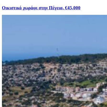
Οικιστικό χωράφι στην Πέγεια, €45,000