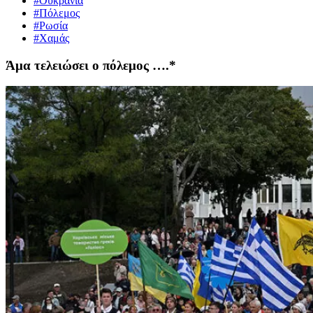
#Ουκρανία
#Πόλεμος
#Ρωσία
#Χαμάς
Άμα τελειώσει ο πόλεμος ….*