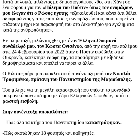
Κατά τα λοιπά, μιλώντας με δημοσιογράφους χθες στη Χάγη σε
ένα φόρουμ για τον
«Πόλεμο του Πούτιν» όπως τον ονομάζουν,
μου έλεγαν ότι ο Ρώσος ηγέτης
«εξακολουθεί και κάνει ό,τι θέλει,
αδιαφορώντας για τις επιπτώσεις των πράξεών του, που μπορεί να
φτάσουν μέχρι και παραπομπή του στο Δικαστήριο για εγκλήματα
κατά της ανθρωπότητας».
Εν τω μεταξύ, μιλώντας χθες με έναν
Έλληνα-Ουκρανό
συνάδελφό μου, τον Κώστα Ονισένκο,
από την αρχή του πολέμου
στις 24 Φεβρουαρίου του 2022 όταν ο Πούτιν εισέβαλε στην
Ουκρανία, κατέκτησε εδάφη της, τα προσάρτησε με κίβδηλα
δημοψηφίσματα και απειλεί να πάρει κι άλλα.
Ο Κώστας πήρε μια αποκλειστική συνέντευξη από
τον Νικολάι
Τροφιμένκο, πρύτανη του Πανεπιστημίου της Μαριούπολης.
Του μίλησε για τη μεγάλη καταστροφή που υπέστη το μοναδικό
ουκρανικό πανεπιστήμιο με έδρα Ελληνικών Σπουδών, μετά τη
ρωσική εισβολή.
Στην συνέντευξη αποκαλύπτει:
– Πως όλα τα κτήρια του Πανεπιστημίου
καταστράφηκαν.
-Πώς σκοτώθηκαν 18 φοιτητές και καθηγητές.