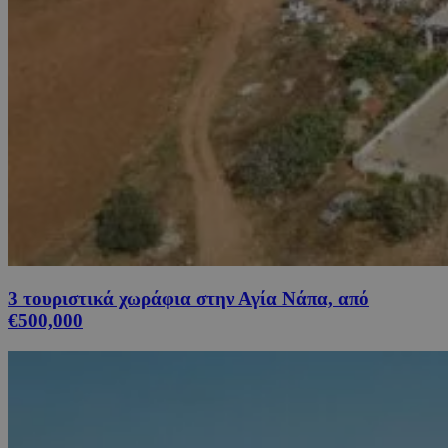
3 τουριστικά χωράφια στην Αγία Νάπα, από
€500,000