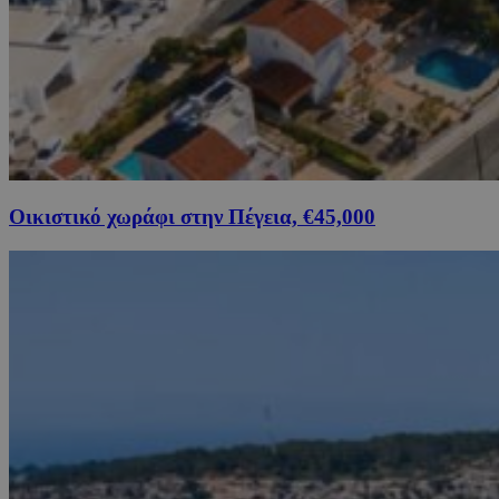
Οικιστικό χωράφι στην Πέγεια, €45,000