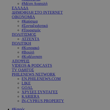
#Μέση Ανατολή
ΕΛΛΑΔΑ
ΔΗΜΟΦΙΛΗ ΣΤΟ INTERNET
ΟΙΚΟΝΟΜΙΑ
#Καύσιμα
#Συνταξιοδοτικό
#Τουρισμός
ΠΟΛΙΤΙΣΜΟΣ
ΑΤΖΕΝΤΑ
ΠΟΛΙΤΙΚΗ
#Κυπριακό
#Βουλή
#Κυβέρνηση
ΑΠΟΨΕΙΣ
VIDEOS & PODCASTS
TV ΟΔΗΓΟΣ
PHILENEWS NETWORK
EN.PHILENEWS.COM
LIKE
GOAL
ΧΡΥΣΕΣ ΣΥΝΤΑΓΕΣ
KARIERA
IN-CYPRUS PROPERTY
#Καιρός