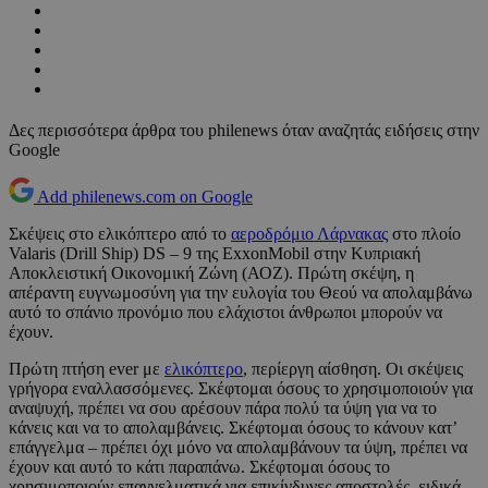
Δες περισσότερα άρθρα του philenews όταν αναζητάς ειδήσεις στην
Google
Add philenews.com on Google
Σκέψεις στο ελικόπτερο από το
αεροδρόμιο Λάρνακας
στο πλοίο
Valaris (Drill Ship) DS – 9 της ExxonMobil στην Κυπριακή
Αποκλειστική Οικονομική Ζώνη (ΑΟΖ). Πρώτη σκέψη, η
απέραντη ευγνωμοσύνη για την ευλογία του Θεού να απολαμβάνω
αυτό το σπάνιο προνόμιο που ελάχιστοι άνθρωποι μπορούν να
έχουν.
Πρώτη πτήση ever με
ελικόπτερο
, περίεργη αίσθηση. Οι σκέψεις
γρήγορα εναλλασσόμενες. Σκέφτομαι όσους το χρησιμοποιούν για
αναψυχή, πρέπει να σου αρέσουν πάρα πολύ τα ύψη για να το
κάνεις και να το απολαμβάνεις. Σκέφτομαι όσους το κάνουν κατ’
επάγγελμα – πρέπει όχι μόνο να απολαμβάνουν τα ύψη, πρέπει να
έχουν και αυτό το κάτι παραπάνω. Σκέφτομαι όσους το
χρησιμοποιούν επαγγελματικά για επικίνδυνες αποστολές, ειδικά