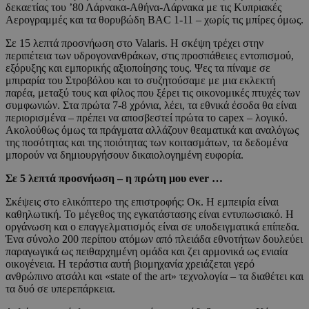
δεκαετίας του ’80 Λάρνακα-Αθήνα-Λάρνακα με τις Κυπριακές
Αερογραμμές και τα θορυβώδη BAC 1-11 – χωρίς τις μπίρες όμως.
Σε 15 λεπτά προσνήωση στο Valaris. Η σκέψη τρέχει στην
περιπέτεια των υδρογονανθράκων, στις προσπάθειες εντοπισμού,
εξόρυξης και εμπορικής αξιοποίησης τους. Ψες τα πίναμε σε
μπιραρία του Στροβόλου και το συζητούσαμε με μια εκλεκτή
παρέα, μεταξύ τους και φίλος που ξέρει τις οικονομικές πτυχές των
συμφωνιών. Στα πρώτα 7-8 χρόνια, λέει, τα εθνικά έσοδα θα είναι
περιορισμένα – πρέπει να αποσβεστεί πρώτα το capex – λογικό.
Ακολούθως όμως τα πράγματα αλλάζουν θεαματικά και αναλόγως
της ποσότητας και της ποιότητας των κοιτασμάτων, τα δεδομένα
μπορούν να δημιουργήσουν δικαιολογημένη ευφορία.
Σε 5 λεπτά προσνήωση – η πρώτη μου ever …
Σκέψεις στο ελικόπτερο της επιστροφής: Οκ. Η εμπειρία είναι
καθηλωτική. Το μέγεθος της εγκατάστασης είναι εντυπωσιακό. Η
οργάνωση και ο επαγγελματισμός είναι σε υποδειγματικά επίπεδα.
Ένα σύνολο 200 περίπου ατόμων από πλειάδα εθνοτήτων δουλεύει
παραγωγικά ως πειθαρχημένη ομάδα και ζει αρμονικά ως ενιαία
οικογένεια. Η τεράστια αυτή βιομηχανία χρειάζεται γερό
ανθρώπινο ατσάλι και «state of the art» τεχνολογία – τα διαθέτει και
τα δυό σε υπερεπάρκεια.