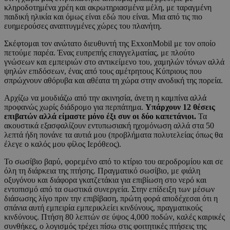
κληροδοτημένα χρέη και ακρωτηριασμένα μέλη, με ταραγμένη
παιδική ηλικία και όμως είναι εδώ που είναι. Μια από τις πιο
ευημερούσες αναπτυγμένες χώρες του πλανήτη.
Σκέφτομαι τον ανώτατο διευθυντή της ExxonMobil με τον οποίο
πετούμε παρέα. Ένας ευπρεπής επαγγελματίας, με πλούτο
γνώσεων και εμπειριών στο αντικείμενο του, χαμηλών τόνων αλλά
ψηλών επιδόσεων, ένας από τους αμέτρητους Κύπριους που
σπρώχνουν αθόρυβα και αθέατα τη χώρα στην ανοδική της πορεία.
Αρχίζω να μουδιάζω από την ακινησία, άνετη η καμπίνα αλλά
προφανώς χωρίς διάδρομο για περπάτημα.
Υπάρχουν 12 θέσεις
επιβατών αλλά είμαστε μόνο έξι συν οι δύο καπετάνιοι.
Τα
ακουστικά εξασφαλίζουν εντυπωσιακή ηχομόνωση αλλά στα 50
λεπτά ήδη πονάνε τα αυτιά μου (προβλήματα πολυτελείας όπως θα
έλεγε ο καλός μου φίλος Ιερόθεος).
Το σωσίβιο βαρύ, φορεμένο από το κτίριο του αεροδρομίου και σε
όλη τη διάρκεια της πτήσης. Πραγματικό σωσίβιο, με φιάλη
οξυγόνου και διάφορα γκατζετάκια για επιβίωση στο νερό και
εντοπισμό από τα σωστικά συνεργεία. Στην επίδειξη των μέσων
διάσωσης λίγο πριν την επιβίβαση, πρώτη φορά αποδέχεσαι ότι η
σπάνια αυτή εμπειρία εμπερικλείει κινδύνους, πραγματικούς
κινδύνους. Πτήση 80 λεπτών σε ύψος 4,000 ποδών, καλές καιρικές
συνθήκες, ο λογισμός τρέχει πίσω στις φοιτητικές πτήσεις της