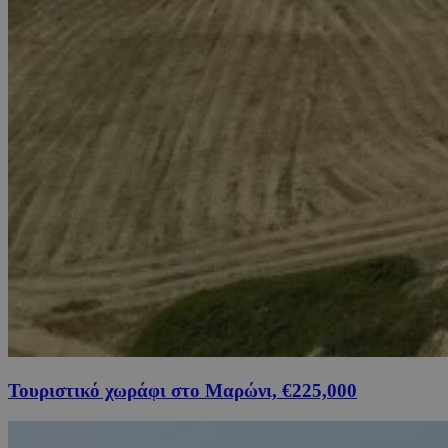
Τουριστικό χωράφι στο Μαρώνι, €225,000