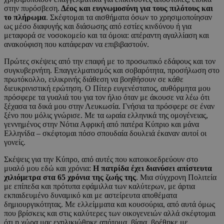
στην πυρόσβεση.
Δέος και ευγνωμοσύνη για τους πιλότους και
το πλήρωμα
. Σκέφτομαι τα αισθήματα όσων το χρησιμοποίησαν
ως μέσο διαφυγής και διάσωσης από εστίες κινδύνου ή για
μεταφορά σε νοσοκομείο και τα όμοια: απέραντη αγαλλίαση και
ανακούφιση που κατάφεραν να επιβιβαστούν.
Πρώτες σκέψεις από την επαφή με το προσωπικό εδάφους και τον
συγκυβερνήτη. Επαγγελματισμός και σοβαρότητα, προσήλωση στο
πρωτόκολλο, ειλικρινής διάθεση να βοηθήσουν σε κάθε
διευκρινιστική ερώτηση. Ο Πίτερ ευγενέστατος, αυθόρμητα μου
πρόσφερε τα γυαλιά του για τον ήλιο όταν με άκουσε να λέω ότι
ξέχασα τα δικά μου στην Λευκωσία. Γνήσια τα πρόσφερε σε έναν
ξένο που μόλις γνώρισε. Με τα ωραία ελληνικά της ομογένειας,
γεννημένος στην Νότια Αφρική από πατέρα Κύπριο και μάνα
Ελληνίδα – σκέφτομαι πόσο σπουδαία δουλειά έκαναν αυτοί οι
γονείς.
Σκέψεις για την Κύπρο, από αυτές που κατοικοεδρεύουν στο
μυαλό μου εδώ και χρόνια:
Η πατρίδα έχει διανύσει απίστευτα
χιλιόμετρα στα 65 χρόνια της ζωής της
. Μια σύγχρονη Πολιτεία
με επίπεδα και πρότυπα εφάμιλλα των καλύτερων, με άρτια
εκπαιδευμένο δυναμικό και με αστείρευτα αποθέματα
δημιουργικότητας. Με ελλείμματα και κουσούρια, από αυτά όμως
που βρίσκεις και στις καλύτερες των οικογενειών αλλά σκέφτομαι
ότι η χώρα μας ενηλικιώθηκε απότομα, βίαια, βρέθηκε με