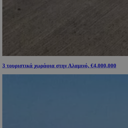
3 τουριστικά χωράφια στην Αλαμινό, €4,000,000