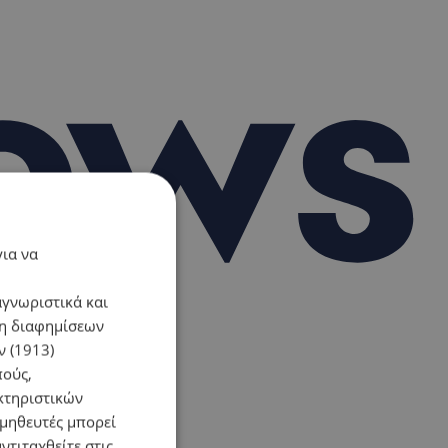
για να
αγνωριστικά και
ση διαφημίσεων
 (1913)
πούς,
κτηριστικών
ομηθευτές μπορεί
ντιταχθείτε στις