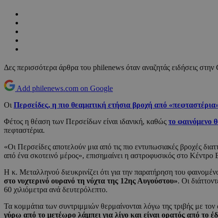
Δες περισσότερα άρθρα του philenews όταν αναζητάς ειδήσεις στην
Add philenews.com on Google
Οι
Περσείδες, η πιο θεαματική ετήσια βροχή από «πεφταστέρια
Φέτος η θέαση των Περσείδων είναι ιδανική, καθώς
το φαινόμενο θ
πεφταστέρια.
«Οι Περσείδες αποτελούν μια από τις πιο εντυπωσιακές βροχές δια
από ένα σκοτεινό μέρος», επισημαίνει η αστροφυσικός στο Κέντρ
Η κ. Μεταλληνού διευκρινίζει ότι για την παρατήρηση του φαινομένο
στο νυχτερινό ουρανό τη νύχτα της 12ης Αυγούστου»
. Οι διάττον
60 χιλιόμετρα ανά δευτερόλεπτο.
Τα κομμάτια των συντριμμιών θερμαίνονται λόγω της τριβής με τον
γύρω από το μετέωρο λάμπει για λίγο και είναι ορατός από το 