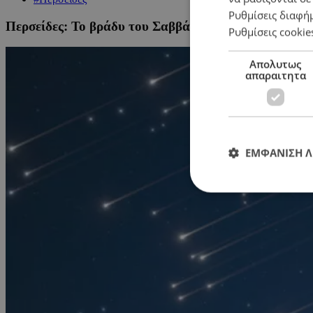
Ρυθμίσεις διαφή
Περσείδες: Το βράδυ του Σαββάτου τα πεφταστέρια 
Ρυθμίσεις cookie
Απολυτως
απαραιτητα
ΕΜΦΑΝΙΣΗ 