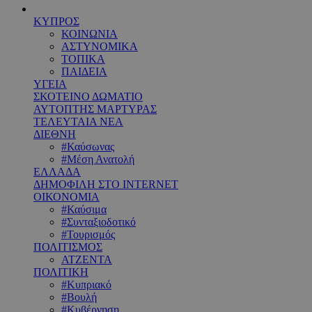
ΚΥΠΡΟΣ
ΚΟΙΝΩΝΙΑ
ΑΣΤΥΝΟΜΙΚΑ
ΤΟΠΙΚΑ
ΠΑΙΔΕΙΑ
ΥΓΕΙΑ
ΣΚΟΤΕΙΝΟ ΔΩΜΑΤΙΟ
ΑΥΤΟΠΤΗΣ ΜΑΡΤΥΡΑΣ
ΤΕΛΕΥΤΑΙΑ ΝΕΑ
ΔΙΕΘΝΗ
#Καύσωνας
#Μέση Ανατολή
ΕΛΛΑΔΑ
ΔΗΜΟΦΙΛΗ ΣΤΟ INTERNET
ΟΙΚΟΝΟΜΙΑ
#Καύσιμα
#Συνταξιοδοτικό
#Τουρισμός
ΠΟΛΙΤΙΣΜΟΣ
ΑΤΖΕΝΤΑ
ΠΟΛΙΤΙΚΗ
#Κυπριακό
#Βουλή
#Κυβέρνηση