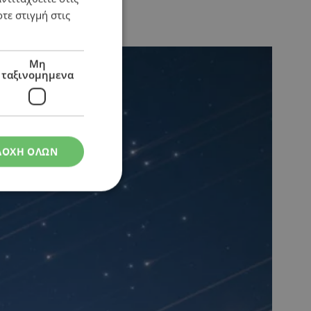
τε στιγμή στις
Μη
ταξινομημενα
ΔΟΧΗ ΟΛΩΝ