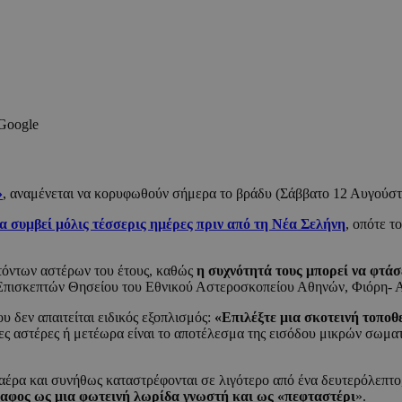
 Google
»
, αναμένεται να κορυφωθούν σήμερα το βράδυ (Σάββατο 12 Αυγούστ
α συμβεί μόλις τέσσερις ημέρες πριν από τη Νέα Σελήνη
, οπότε τ
ττόντων αστέρων του έτους, καθώς
η συχνότητά τους μπορεί να φτάσ
ο Επισκεπτών Θησείου του Εθνικού Αστεροσκοπείου Αθηνών, Φιόρη-
υ δεν απαιτείται ειδικός εξοπλισμός:
«Επιλέξτε μια σκοτεινή τοποθ
τες αστέρες ή μετέωρα είναι το αποτέλεσμα της εισόδου μικρών σωμα
 αέρα και συνήθως καταστρέφονται σε λιγότερο από ένα δευτερόλεπτ
έδαφος ως μια φωτεινή λωρίδα γνωστή και ως «πεφταστέρι
».