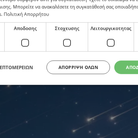
μισης
. Μπορείτε να ανακαλέσετε τη συγκατάθεσή σας οποιαδήπο
φωτίζουν τον ουρανό
s
.
Πολιτική Απορρήτου
Αποδοσης
Στοχευσης
Λειτουργικοτητας
ΛΕΠΤΟΜΕΡΕΙΩΝ
ΑΠΌΡΡΙΨΗ ΌΛΩΝ
ΑΠΟ