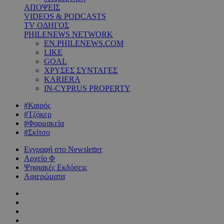
ΑΠΟΨΕΙΣ
VIDEOS & PODCASTS
TV ΟΔΗΓΟΣ
PHILENEWS NETWORK
EN.PHILENEWS.COM
LIKE
GOAL
ΧΡΥΣΕΣ ΣΥΝΤΑΓΕΣ
KARIERA
IN-CYPRUS PROPERTY
#Καιρός
#Τζόκερ
#Φαρμακεία
#Σκίτσο
Εγγραφή στο Newsletter
Αρχείο Φ
Ψηφιακές Εκδόσεις
Αφιερώματα