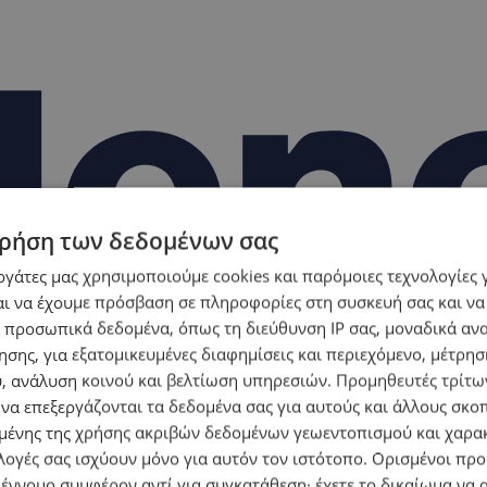
ρήση των δεδομένων σας
εργάτες μας χρησιμοποιούμε cookies και παρόμοιες τεχνολογίες 
ι να έχουμε πρόσβαση σε πληροφορίες στη συσκευή σας και να
 προσωπικά δεδομένα, όπως τη διεύθυνση IP σας, μοναδικά αν
σης, για εξατομικευμένες διαφημίσεις και περιεχόμενο, μέτρη
υ, ανάλυση κοινού και βελτίωση υπηρεσιών.
Προμηθευτές τρίτων
 να επεξεργάζονται τα δεδομένα σας για αυτούς και άλλους σκο
ένης της χρήσης ακριβών δεδομένων γεωεντοπισμού και χαρα
λογές σας ισχύουν μόνο για αυτόν τον ιστότοπο. Ορισμένοι πρ
 έννομο συμφέρον αντί για συγκατάθεση· έχετε το δικαίωμα να α