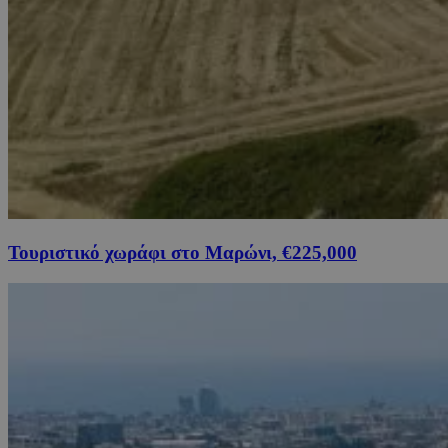
Τουριστικό χωράφι στο Μαρώνι, €225,000