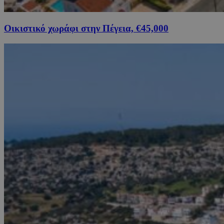
Οικιστικό χωράφι στην Πέγεια, €45,000