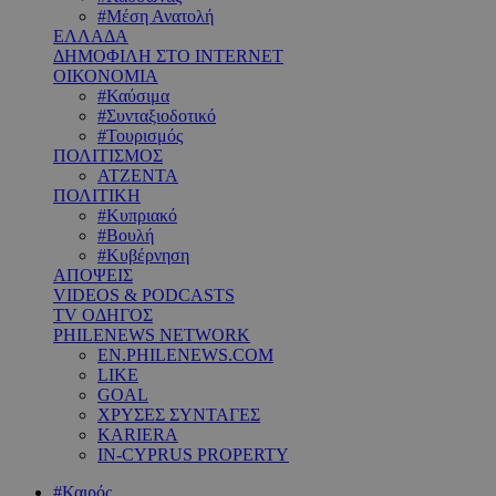
#Μέση Ανατολή
ΕΛΛΑΔΑ
ΔΗΜΟΦΙΛΗ ΣΤΟ INTERNET
ΟΙΚΟΝΟΜΙΑ
#Καύσιμα
#Συνταξιοδοτικό
#Τουρισμός
ΠΟΛΙΤΙΣΜΟΣ
ΑΤΖΕΝΤΑ
ΠΟΛΙΤΙΚΗ
#Κυπριακό
#Βουλή
#Κυβέρνηση
ΑΠΟΨΕΙΣ
VIDEOS & PODCASTS
TV ΟΔΗΓΟΣ
PHILENEWS NETWORK
EN.PHILENEWS.COM
LIKE
GOAL
ΧΡΥΣΕΣ ΣΥΝΤΑΓΕΣ
KARIERA
IN-CYPRUS PROPERTY
#Καιρός