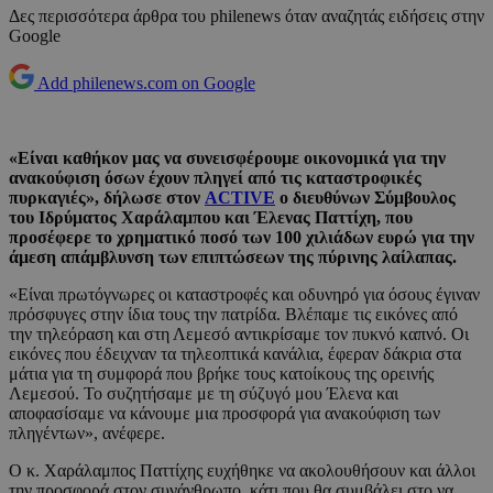
Δες περισσότερα άρθρα του philenews όταν αναζητάς ειδήσεις στην
Google
Add philenews.com on Google
«Είναι καθήκον μας να συνεισφέρουμε οικονομικά για την
ανακούφιση όσων έχουν πληγεί από τις καταστροφικές
πυρκαγιές», δήλωσε στον
ACTIVE
ο διευθύνων Σύμβουλος
του Ιδρύματος Χαράλαμπου και Έλενας Παττίχη, που
προσέφερε το χρηματικό ποσό των 100 χιλιάδων ευρώ για την
άμεση απάμβλυνση των επιπτώσεων της πύρινης λαίλαπας.
«Είναι πρωτόγνωρες οι καταστροφές και οδυνηρό για όσους έγιναν
πρόσφυγες στην ίδια τους την πατρίδα. Βλέπαμε τις εικόνες από
την τηλεόραση και στη Λεμεσό αντικρίσαμε τον πυκνό καπνό. Οι
εικόνες που έδειχναν τα τηλεοπτικά κανάλια, έφεραν δάκρια στα
μάτια για τη συμφορά που βρήκε τους κατοίκους της ορεινής
Λεμεσού. Το συζητήσαμε με τη σύζυγό μου Έλενα και
αποφασίσαμε να κάνουμε μια προσφορά για ανακούφιση των
πληγέντων», ανέφερε.
Ο κ. Χαράλαμπος Παττίχης ευχήθηκε να ακολουθήσουν και άλλοι
την προσφορά στον συνάνθρωπο, κάτι που θα συμβάλει στο να