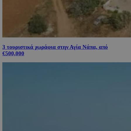
3 τουριστικά χωράφια στην Αγία Νάπα, από
€500,000