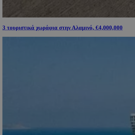
3 τουριστικά χωράφια στην Αλαμινό, €4,000,000