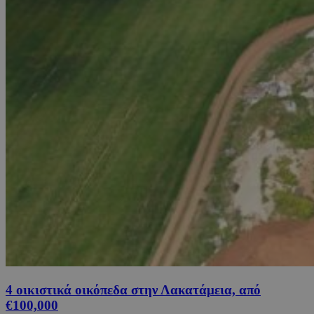
4 οικιστικά οικόπεδα στην Λακατάμεια, από
€100,000