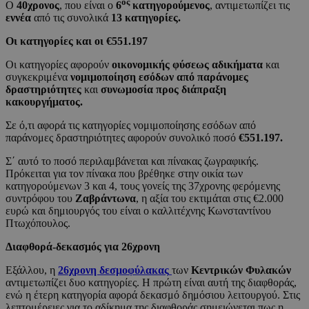
ος
Ο
40χρονος
, που είναι ο
6
κατηγορούμενος
, αντιμετωπίζει τις
εννέα
από τις συνολικά
13 κατηγορίες.
Οι κατηγορίες και οι €551.197
Οι κατηγορίες αφορούν
οικονομικής φύσεως αδικήματα
και
συγκεκριμένα
νομιμοποίηση εσόδων από παράνομες
δραστηριότητες
και
συνωμοσία προς διάπραξη
κακουργήματος.
Σε ό,τι αφορά τις κατηγορίες νομιμοποίησης εσόδων από
παράνομες δραστηριότητες αφορούν συνολικό ποσό
€551.197.
Σ΄ αυτό το ποσό περιλαμβάνεται και πίνακας ζωγραφικής.
Πρόκειται για τον πίνακα που βρέθηκε στην οικία των
κατηγορούμενων 3 και 4, τους γονείς της 37χρονης φερόμενης
συντρόφου του
Ζαβράντωνα
, η αξία του εκτιμάται στις €2.000
ευρώ και δημιουργός του είναι ο καλλιτέχνης Κωνσταντίνου
Πτωχόπουλος.
Διαφθορά-δεκασμός για 26χρονη
Εξάλλου, η
26χρονη δεσμοφύλακας
των
Κεντρικών Φυλακών
αντιμετωπίζει δυο κατηγορίες. Η πρώτη είναι αυτή της διαφθοράς,
ενώ η έτερη κατηγορία αφορά δεκασμό δημόσιου λειτουργού. Στις
λεπτομέρειες για το αδίκημα της διαφθοράς σημειώνεται πως η