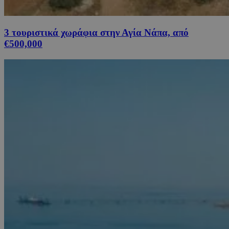
3 τουριστικά χωράφια στην Αγία Νάπα, από
€500,000