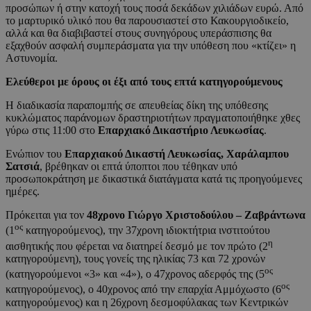
προσώπων ή στην κατοχή τους ποσά δεκάδων χιλιάδων ευρώ. Από
το μαρτυρικό υλικό που θα παρουσιαστεί στο Κακουργιοδικείο,
αλλά και θα διαβιβαστεί στους συνηγόρους υπεράσπισης θα
εξαχθούν ασφαλή συμπεράσματα για την υπόθεση που «κτίζει» η
Αστυνομία.
Ελεύθεροι με όρους οι έξι από τους επτά κατηγορούμενους
Η διαδικασία παραπομπής σε απευθείας δίκη της υπόθεσης
κυκλώματος παράνομων δραστηριοτήτων πραγματοποιήθηκε χθες
γύρω στις 11:00 στο
Επαρχιακό Δικαστήριο Λευκωσίας
.
Ενώπιον του
Επαρχιακού Δικαστή Λευκωσίας, Χαράλαμπου
Σατσιά
, βρέθηκαν οι επτά ύποπτοι που τέθηκαν υπό
προσωποκράτηση με δικαστικά διατάγματα κατά τις προηγούμενες
ημέρες.
Πρόκειται για τον
48χρονο Γιώργο Χριστοδούλου – Ζαβράντωνα
ος
(1
κατηγορούμενος), την 37χρονη ιδιοκτήτρια ινστιτούτου
η
αισθητικής που φέρεται να διατηρεί δεσμό με τον πρώτο (2
κατηγορούμενη), τους γονείς της ηλικίας 73 και 72 χρονών
ος
(κατηγορούμενοι «3» και «4»), ο 47χρονος αδερφός της (5
ος
κατηγορούμενος), o 40χρονος από την επαρχία Αμμόχωστο (6
κατηγορούμενος) και η 26χρονη δεσμοφύλακας των Κεντρικών