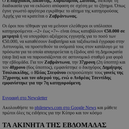
Ο
Επαρχιακός Δικαστής, Χαράλαμπος Σατσιάς
, διέκοψε τη
διαδικασία για να εκδώσει απόφαση σε σχέση με το ζήτημα. Όπως
έγινε γνωστό αργότερα εγκρίθηκε το αίτημα της κατηγορούσας
Αρχής για να κρατείται ο
Ζαβράντωνας
.
Οι όροι που τέθηκαν για να μείνουν ελεύθεροι οι υπόλοιποι
κατηγορούμενοι -«2» έως «7»- είναι όπως καταβάλουν
€50.000
σε
μετρητά
ή να υπογράψει αξιόχρεος εγγυητής για το ποσό των
€50.000, να καταθέσουν διαβατήρια και ταξιδιωτικά έγγραφα στην
Αστυνομία, να προστεθούν τα ονόματά τους στον κατάλογο με τα
πρόσωπα για τα οποία απαγορεύεται η έξοδος από τη Δημοκρατία
(stop list) και να παρουσιάζονται σε αστυνομικό σταθμό μια φορά
την εβδομάδα. Για τον
Ζαβράντωνα
, την
37χρονη
(2η ύποπτη) και
τον
40χρονο
(6ος ύποπτος), εμφανίστηκε ο δικηγόρος
Δημήτρης
Τσολακκίδης
, ο
Ηλίας Στεφάνου
εκπροσώπησε τους
γονείς της
37χρονης και τον αδερφό της, ενώ ο Ανδρέας Τσεντίδης
εμφανίστηκε για την 7η κατηγορούμενη
.
Εγγραφή στο Newsletter
Ακολουθήστε το
philenews.com στο Google News
και μάθετε
πρώτοι όλες τις ειδήσεις για την Κύπρο και τον κόσμο
ΤΑ ΑΚΙΝΗΤΑ ΤΗΣ ΕΒΔΟΜΑΔΑΣ