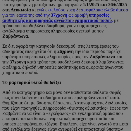
κατηγορούμενη μεταξύ των ημερομηνιών
1/1/2025 και 26/6/2025
στη Λευκωσία
κι
ενώ εκτελούσε χρέη δεσμοφύλακα έλαβε άμεσα
για τον εαυτό της από την
37χρονη
ως αμοιβή
υπηρεσίες
αισθητικής και ομορφιάς αγνώστου χρηματικού ποσού
,
με
τρόπο που υποδηλώνει διαφθορά, για να της παρέχει ως
αντάλλαγμα υπηρεσιακές πληροφορίες σχετικά με τον
Ζαβράντωνα
.
Σε ό,τι αφορά την κατηγορία δεκασμού, στις λεπτομέρειες του
αδικήματος επεξηγείται ότι η
26χρονη
την ίδια περίοδο παρείχε
παράνομο υπηρεσιακές πληροφορίες προς τον
Ζαβράντωνα
και
την
37χρονη
κατά τρόπο που υποδηλώνει δεκασμό λαμβάνοντας
ωφέλημα, δηλαδή υπηρεσίες αισθητικής και ομορφιάς άγωνστου
χρηματικού ποσού.
Το μαρτυρικό υλικό θα δείξει
Από το κατηγορητήριο και μόνο δεν καθίσταται απόλυτα σαφές
πως συντελούνταν τα αδικήματα που περιλαμβάνονται σ΄ αυτό.
Θυμίζουμε ότι με βάση τις θέσεις της Αστυνομίας στις διαδικασίες
που είχαν προηγηθεί, πληροφορία «ύψιστης αξιοπιστίας» έφερε τον
Ζαβράντωνα να είναι ο «εγκέφαλος» σε εγκληματική ομάδα που
εμπορεύεται και διακινεί ναρκωτικά, παρέχει προστασία και
υπηρεσίες παράνομου τζόγου. Επιπλέον, είχε γίνει γνωστό ότι μετά
από εντάλματα έρευνας είχαν ανευρεθεί σε υποστατικά ύποπτων