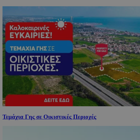
Τεμάχια Γης σε Οικιστικές Περιοχές