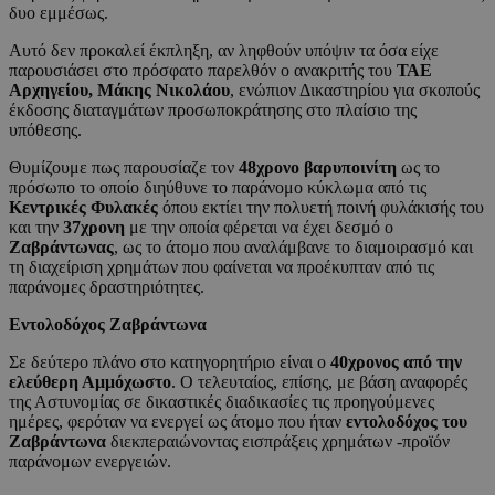
δυο εμμέσως.
Αυτό δεν προκαλεί έκπληξη, αν ληφθούν υπόψιν τα όσα είχε
παρουσιάσει στο πρόσφατο παρελθόν ο ανακριτής του
ΤΑΕ
Αρχηγείου, Μάκης Νικολάου
, ενώπιον Δικαστηρίου για σκοπούς
έκδοσης διαταγμάτων προσωποκράτησης στο πλαίσιο της
υπόθεσης.
Θυμίζουμε πως παρουσίαζε τον
48χρονο βαρυποινίτη
ως το
πρόσωπο το οποίο διηύθυνε το παράνομο κύκλωμα από τις
Κεντρικές Φυλακές
όπου εκτίει την πολυετή ποινή φυλάκισής του
και την
37χρονη
με την οποία φέρεται να έχει δεσμό ο
Ζαβράντωνας
, ως το άτομο που αναλάμβανε το διαμοιρασμό και
τη διαχείριση χρημάτων που φαίνεται να προέκυπταν από τις
παράνομες δραστηριότητες.
Εντολοδόχος Ζαβράντωνα
Σε δεύτερο πλάνο στο κατηγορητήριο είναι ο
40χρονος από την
ελεύθερη Αμμόχωστο
. Ο τελευταίος, επίσης, με βάση αναφορές
της Αστυνομίας σε δικαστικές διαδικασίες τις προηγούμενες
ημέρες, φερόταν να ενεργεί ως άτομο που ήταν
εντολοδόχος του
Ζαβράντωνα
διεκπεραιώνοντας εισπράξεις χρημάτων -προϊόν
παράνομων ενεργειών.