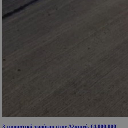
3 τουριστικά χωράφια στην Αλαμινό, €4,000,000