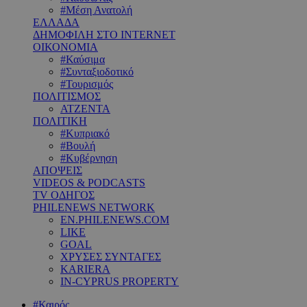
#Μέση Ανατολή
ΕΛΛΑΔΑ
ΔΗΜΟΦΙΛΗ ΣΤΟ INTERNET
ΟΙΚΟΝΟΜΙΑ
#Καύσιμα
#Συνταξιοδοτικό
#Τουρισμός
ΠΟΛΙΤΙΣΜΟΣ
ΑΤΖΕΝΤΑ
ΠΟΛΙΤΙΚΗ
#Κυπριακό
#Βουλή
#Κυβέρνηση
ΑΠΟΨΕΙΣ
VIDEOS & PODCASTS
TV ΟΔΗΓΟΣ
PHILENEWS NETWORK
EN.PHILENEWS.COM
LIKE
GOAL
ΧΡΥΣΕΣ ΣΥΝΤΑΓΕΣ
KARIERA
IN-CYPRUS PROPERTY
#Καιρός