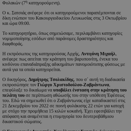
η
Φυλακών (7
κατηγορούμενη).
Ο κ. Σατσιάς ανέφερε ότι οι κατηγορούμενοι παραπέμπονται σε
δίκη ενώπιον του Κακουργιοδικείου Λευκωσίας στις 3 Οκτωβρίου
και ώρα 09:00.
Το κατηγορητήριο, όπως σημειώσαμε, περιλαμβάνει κατηγορίες
νομιμοποίησης εσόδων από παράνομες δραστηριότητες και
διαφθοράς.
Η εκπρόσωπος της κατηγορούσας Αρχής,
Αντιγόνη Μιχαήλ
,
ανέφερε πως αιτείται την κράτηση του βαρυποινίτη, ένεκα του
κινδύνου επαναδιάπραξης αδικημάτων πανομοιότυπης φύσεως με
αυτά για τα οποία κατηγορείται.
Ο δικηγόρος,
Δημήτρης Τσολακίδης
, που σ΄ αυτή τη διαδικασία
εκπροσώπησε τον
Γιώργο Χριστοδούλου-Ζαβράντωνα
,
επεφύλαξε το δικαίωμα να
υποβάλει ένσταση στην κράτηση του
πελάτη του
σε περίπτωση αθώωσής του στην υπόθεση Έφέσεως
του. Εδώ να σημειωθεί ότι ο Ζαβράντωνας είχε καταδικαστεί στις
21 Δεκεμβρίου του 2022 σε ποινή φυλάκισης 22 ετών για κατοχή
με στόχο την προμήθεια 15 κιλών κοκαϊνή. Έχει εφεσιβάλει την
απόφαση και αναμένεται η ετυμηγορία του δευτεροβάθμιου
δικαστικού σώματος.