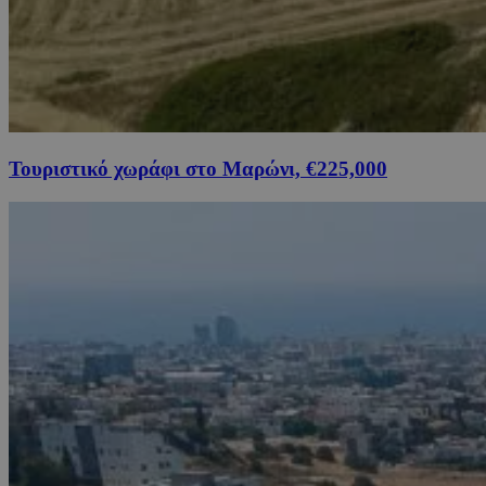
Τουριστικό χωράφι στο Μαρώνι, €225,000