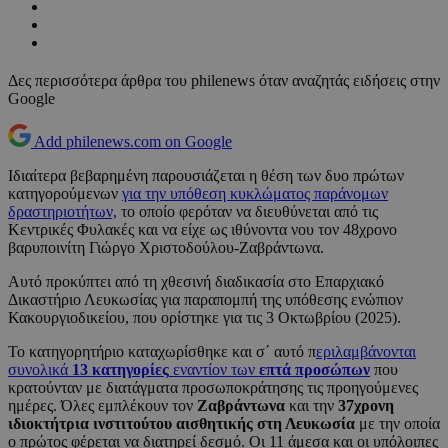
Δες περισσότερα άρθρα του philenews όταν αναζητάς ειδήσεις στην
Google
Add philenews.com on Google
Ιδιαίτερα βεβαρημένη παρουσιάζεται η θέση των δυο πρώτων
κατηγορούμενων
για την υπόθεση κυκλώματος παράνομων
δραστηριοτήτων,
το οποίο φερόταν να διευθύνεται από τις
Κεντρικές Φυλακές και να είχε ως ιθύνοντα νου τον 48χρονο
βαρυποινίτη Γιώργο Χριστοδούλου-Ζαβράντωνα.
Αυτό προκύπτει από τη χθεσινή διαδικασία στο Επαρχιακό
Δικαστήριο Λευκωσίας για παραπομπή της υπόθεσης ενώπιον
Κακουργιοδικείου, που ορίστηκε για τις 3 Οκτωβρίου (2025).
Το κατηγορητήριο καταχωρίσθηκε και σ΄ αυτό π
εριλαμβάνονται
συνολικά
13 κατηγορίες
εναντίον των
επτά προσώπων
που
κρατούνταν με διατάγματα προσωποκράτησης τις προηγούμενες
ημέρες. Όλες εμπλέκουν τον
Ζαβράντωνα
και την
37χρονη
ιδιοκτήτρια ινστιτούτου αισθητικής στη Λευκωσία
με την οποία
ο πρώτος φέρεται να διατηρεί δεσμό. Οι 11 άμεσα και οι υπόλοιπες