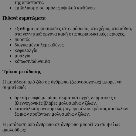
της απόστασης.
εμβολιασμό σε ομάδες υψηλού κινδύνου.
Πιθανά συμπτώματα
εξάνθημα με φυσαλίδες στο πρόσωπο, στα χέρια, στα πόδια,
στα γεννητικά όργανα και/ή στις περιπρωκτικές περιοχές.
πυρετός
διογκωμένοι λεμφαδένες
κεφαλαλγία
μυαλγία
κόπωση/αδυναμία
Τρόποι μετάδοσης
Η μετάδοση από ζώο σε άνθρωπο (ζωονοσογόνος) μπορεί να
συμβεί από:
άμεση επαφή με αίμα, σωματικά υγρά, δερματικές ή
βλεννογονικές βλάβες μολυσμένων ζώων.
κατανάλωση ανεπαρκώς μαγειρεμένου κρέατος και άλλων
ζωικών προϊόντων μολυσμένων ζώων.
Η μετάδοση από άνθρωπο σε άνθρωπο μπορεί να συμβεί ως
ακολούθως: