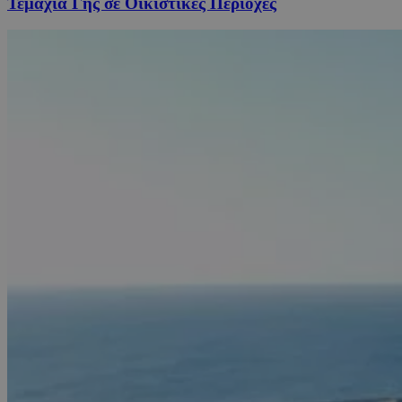
Τεμάχια Γης σε Οικιστικές Περιοχές