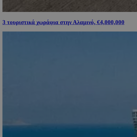
3 τουριστικά χωράφια στην Αλαμινό, €4,000,000