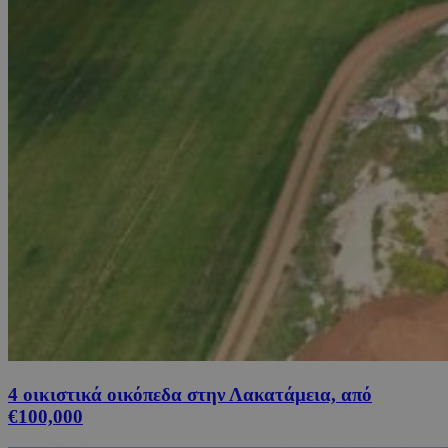
4 οικιστικά οικόπεδα στην Λακατάμεια, από
€100,000