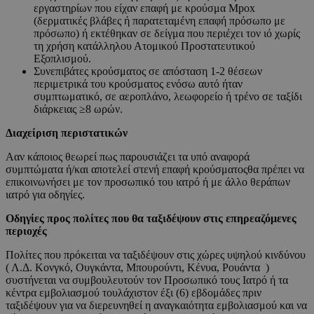
εργαστηρίων που είχαν επαφή με κρούσμα Mpox
(δερματικές βλάβες ή παρατεταμένη επαφή πρόσωπο με
πρόσωπο) ή εκτέθηκαν σε δείγμα που περιέχει τον ιό χωρίς
τη χρήση κατάλληλου Ατομικού Προστατευτικού
Εξοπλισμού.
Συνεπιβάτες κρούσματος σε απόσταση 1-2 θέσεων
περιμετρικά του κρούσματος ενόσω αυτό ήταν
συμπτωματικό, σε αεροπλάνο, λεωφορείο ή τρένο σε ταξίδι
διάρκειας ≥8 ωρών.
Διαχείριση περιστατικών
Ααν κάποιος θεωρεί πως παρουσιάζει τα υπό αναφορά
συμπτώματα ή/και αποτελεί στενή επαφή κρούσματοςθα πρέπει να
επικοινωνήσει με τον προσωπικό του ιατρό ή με άλλο θεράπων
ιατρό για οδηγίες.
Οδηγίες προς πολίτες που θα ταξιδέψουν στις επηρεαζόμενες
περιοχές
Πολίτες που πρόκειται να ταξιδέψουν στις χώρες υψηλού κινδύνου
( Λ.Δ. Κονγκό, Ουγκάντα, Μπουρούντι, Κένυα, Ρουάντα )
συστήνεται να συμβουλευτούν τον Προσωπικό τους Ιατρό ή τα
κέντρα εμβολιασμού τουλάχιστον έξι (6) εβδομάδες πριν
ταξιδέψουν για να διερευνηθεί η αναγκαιότητα εμβολιασμού και να