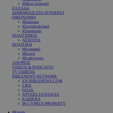
#Μέση Ανατολή
ΕΛΛΑΔΑ
ΔΗΜΟΦΙΛΗ ΣΤΟ INTERNET
ΟΙΚΟΝΟΜΙΑ
#Καύσιμα
#Συνταξιοδοτικό
#Τουρισμός
ΠΟΛΙΤΙΣΜΟΣ
ΑΤΖΕΝΤΑ
ΠΟΛΙΤΙΚΗ
#Κυπριακό
#Βουλή
#Κυβέρνηση
ΑΠΟΨΕΙΣ
VIDEOS & PODCASTS
TV ΟΔΗΓΟΣ
PHILENEWS NETWORK
EN.PHILENEWS.COM
LIKE
GOAL
ΧΡΥΣΕΣ ΣΥΝΤΑΓΕΣ
KARIERA
IN-CYPRUS PROPERTY
#Καιρός