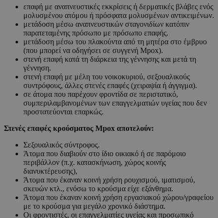
επαφή με αναπνευστικές εκκρίσεις ή δερματικές βλάβες ενός
μολυσμένου ατόμου ή πρόσφατα μολυσμένων αντικειμένων.
μετάδοση μέσω αναπνευστικών σταγονιδίων κατόπιν
παρατεταμένης πρόσωπο με πρόσωπο επαφής.
μετάδοση μέσω του πλακούντα από τη μητέρα στο έμβρυο
(που μπορεί να οδηγήσει σε συγγενή Mpox).
στενή επαφή κατά τη διάρκεια της γέννησης και μετά τη
γέννηση.
στενή επαφή με μέλη του νοικοκυριού, σεξουαλικούς
συντρόφους, άλλες στενές επαφές (χειραψία ή άγγιγμα).
σε άτομα που παρέχουν φροντίδα σε περιστατικό,
συμπεριλαμβανομένων των επαγγελματιών υγείας που δεν
προστατεύονται επαρκώς.
Στενές επαφές κρούσματος
Mpox
αποτελούν:
Σεξουαλικός σύντροφος.
Άτομα που διαβιούν στο ίδιο οικιακό ή σε παρόμοιο
περιβάλλον (π.χ. κατασκήνωση, χώρος κοινής
διανυκτέρευσης),
Άτομα που έκαναν κοινή χρήση ρουχισμού, ιματισμού,
σκευών κτλ., ενόσω το κρούσμα είχε εξάνθημα.
Άτομα που έκαναν κοινή χρήση εργασιακού χώρου/γραφείου
με το κρούσμα για μεγάλο χρονικό διάστημα.
Οι φροντιστές, οι επαγγελματίες υγείας και προσωπικό