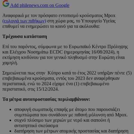
Add philenews.com on Google
Αναφορικά με τον πρόσφατο εντοπισμό κρούσματος Mpox
(ευλογιά των πιθήκων)
στη χώρα μας, το Υπουργείο Υγείας
επιθυμεί να ενημερώσει το κοινό για τα ακόλουθα:
Τρέχουσα κατάσταση
Επί του παρόντος, σύμφωνα με το Ευρωπαϊκό Κέντρο Πρόληψης
και Ελέγχου Νοσημάτω ECDC (ημερομηνίας 16/08/2024), η
εκτίμηση κινδύνου για τον γενικό πληθυσμό στην Ευρώπη είναι
χαμηλή.
Σημειώνεται πως στην Κύπρο κατά το έτος 2022 υπήρξαν πέντε (5)
επιβεβαιωμένα κρούσματα, εντός του 2023 δεν αναφέρθηκαν
περιστατικά, ενώ το 2024 είχαμε ένα (1) επιβεβαιωμένο
περιστατικό, στις 15/12/2024.
Τα μέτρα αυτοπροστασίας περιλαμβάνουν:
αποφυγή σωματικής επαφής με άτομο που παρουσιάζει
συμπτώματα που συνάδουν με πιθανή μόλυνση από Mpox.
συχνό πλύσιμο των χεριών με νερό και σαπούνι ή
αντισηπτικό σκεύασμα
διατήρηση των μέτρων ατομικής προστασίας και διατήρηση