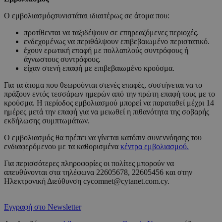
Ο εμβολιασμόςσυνιστάται ιδιαιτέρως σε άτομα που:
προτίθενται να ταξιδέψουν σε επηρεαζόμενες περιοχές.
ενδεχομένως να περιθάλψουν επιβεβαιωμένο περιστατικό.
έχουν ερωτική επαφή με πολλαπλούς συντρόφους ή
άγνωστους συντρόφους.
είχαν στενή επαφή με επιβεβαιωμένο κρούσμα.
Για τα άτομα που θεωρούνται στενές επαφές, συστήνεται να το
πράξουν εντός τεσσάρων ημερών από την πρώτη επαφή τους με το
κρούσμα. Η περίοδος εμβολιασμού μπορεί να παραταθεί μέχρι 14
ημέρες μετά την επαφή για να μειωθεί η πιθανότητα της σοβαρής
εκδήλωσης συμπτωμάτων.
Ο εμβολιασμός θα πρέπει να γίνεται κατόπιν συνεννόησης του
ενδιαφερόμενου με τα καθορισμένα
κέντρα εμβολιασμού.
Για περισσότερες πληροφορίες οι πολίτες μπορούν να
απευθύνονται στα τηλέφωνα 22605678, 22605456 και στην
Ηλεκτρονική Διεύθυνση cycomnet@cytanet.com.cy.
Εγγραφή στο Newsletter