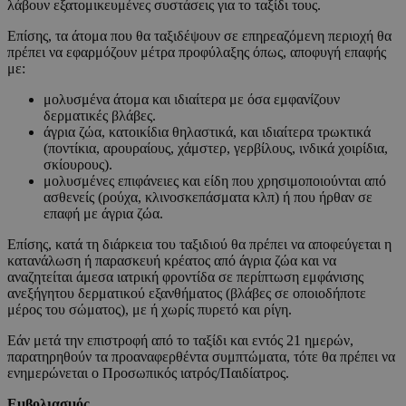
λάβουν εξατομικευμένες συστάσεις για το ταξίδι τους.
Επίσης, τα άτομα που θα ταξιδέψουν σε επηρεαζόμενη περιοχή θα
πρέπει να εφαρμόζουν μέτρα προφύλαξης όπως, αποφυγή επαφής
με:
μολυσμένα άτομα και ιδιαίτερα με όσα εμφανίζουν
δερματικές βλάβες.
άγρια ζώα, κατοικίδια θηλαστικά, και ιδιαίτερα τρωκτικά
(ποντίκια, αρουραίους, χάμστερ, γερβίλους, ινδικά χοιρίδια,
σκίουρους).
μολυσμένες επιφάνειες και είδη που χρησιμοποιούνται από
ασθενείς (ρούχα, κλινοσκεπάσματα κλπ) ή που ήρθαν σε
επαφή με άγρια ζώα.
Επίσης, κατά τη διάρκεια του ταξιδιού θα πρέπει να αποφεύγεται η
κατανάλωση ή παρασκευή κρέατος από άγρια ζώα και να
αναζητείται άμεσα ιατρική φροντίδα σε περίπτωση εμφάνισης
ανεξήγητου δερματικού εξανθήματος (βλάβες σε οποιοδήποτε
μέρος του σώματος), με ή χωρίς πυρετό και ρίγη.
Εάν μετά την επιστροφή από το ταξίδι και εντός 21 ημερών,
παρατηρηθούν τα προαναφερθέντα συμπτώματα, τότε θα πρέπει να
ενημερώνεται ο Προσωπικός ιατρός/Παιδίατρος.
Εμβολιασμός