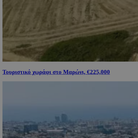
Τουριστικό χωράφι στο Μαρώνι, €225,000