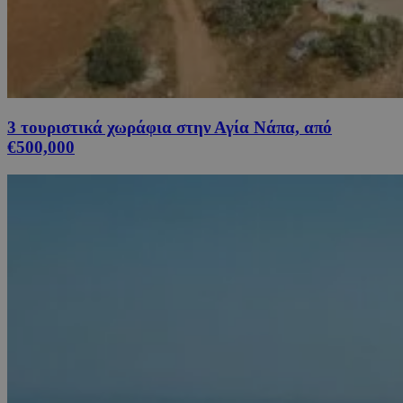
3 τουριστικά χωράφια στην Αγία Νάπα, από
€500,000