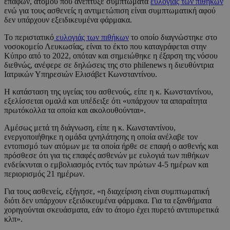
επαφών, ατόμου που ανέπτυξε συμπτώματα
ευλογιάς των πιθήκων
ενώ για τους ασθενείς η αντιμετώπιση είναι συμπτωματική αφού
δεν υπάρχουν εξειδικευμένα φάρμακα.
Το περιστατικό
ευλογιάς των πιθήκων
το οποίο διαγνώστηκε στο
νοσοκομείο Λευκωσίας, είναι το έκτο που καταγράφεται στην
Κύπρο από το 2022, οπόταν και σημειώθηκε η έξαρση της νόσου
διεθνώς, ανέφερε σε δηλώσεις της στο philenews η διευθύντρια
Ιατρικών Υπηρεσιών Ελισάβετ Κωνσταντίνου.
Η κατάσταση της υγείας του ασθενούς, είπε η κ. Κωνσταντίνου,
εξελίσσεται ομαλά και υπέδειξε ότι «υπάρχουν τα απαραίτητα
πρωτόκολλα τα οποία και ακολουθούνται».
Αμέσως μετά τη διάγνωση, είπε η κ. Κωνσταντίνου,
ενεργοποιήθηκε η ομάδα ιχνηλάτησης η οποία ανέλαβε τον
εντοπισμό των ατόμων με τα οποία ήρθε σε επαφή ο ασθενής και
πρόσθεσε ότι για τις επαφές ασθενών με ευλογιά των πιθήκων
ενδείκνυται ο εμβολιασμός εντός των πρώτων 4-5 ημέρων και
περιορισμός 21 ημέρων.
Για τους ασθενείς, εξήγησε, «η διαχείριση είναι συμπτωματική
διότι δεν υπάρχουν εξειδικευμένα φάρμακα. Για τα εξανθήματα
χορηγούνται σκευάσματα, εάν το άτομο έχει πυρετό αντιπυρετικά
κλπ».