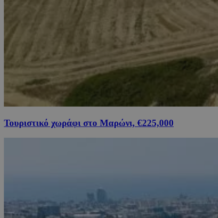
Τουριστικό χωράφι στο Μαρώνι, €225,000