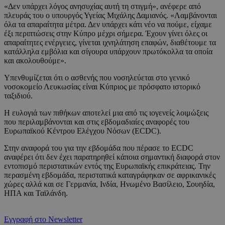
«Δεν υπάρχει λόγος ανησυχίας αυτή τη στιγμή», ανέφερε από
πλευράς του ο υπουργός Υγείας Μιχάλης Δαμιανός. «Λαμβάνονται
όλα τα απαραίτητα μέτρα. Δεν υπάρχει κάτι νέο να πούμε, είχαμε
έξι περιπτώσεις στην Κύπρο μέχρι σήμερα. Έχουν γίνει όλες οι
απαραίτητες ενέργειες, γίνεται ιχνηλάτηση επαφών, διαθέτουμε τα
κατάλληλα εμβόλια και σίγουρα υπάρχουν πρωτόκολλα τα οποία
και ακολουθούμε».
Υπενθυμίζεται ότι ο ασθενής που νοσηλεύεται στο γενικό
νοσοκομείο Λευκωσίας είναι Κύπριος με πρόσφατο ιστορικό
ταξιδιού.
Η ευλογιά των πιθήκων αποτελεί μια από τις ιογενείς λοιμώξεις
που περιλαμβάνονται και στις εβδομαδιαίες αναφορές του
Ευρωπαϊκού Κέντρου Ελέγχου Νόσων (ECDC).
Στην αναφορά του για την εβδομάδα που πέρασε το ECDC
αναφέρει ότι δεν έχει παρατηρηθεί κάποια σημαντική διαφορά στον
εντοπισμό περιστατικών εντός της Ευρωπαϊκής επικράτειας. Την
περασμένη εβδομάδα, περιστατικά καταγράφηκαν σε αφρικανικές
χώρες αλλά και σε Γερμανία, Ινδία, Ηνωμένο Βασίλειο, Σουηδία,
ΗΠΑ και Ταϊλάνδη.
Εγγραφή στο Newsletter