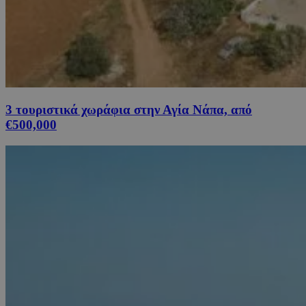
3 τουριστικά χωράφια στην Αγία Νάπα, από
€500,000