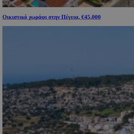
Οικιστικό χωράφι στην Πέγεια, €45,000