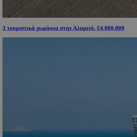
3 τουριστικά χωράφια στην Αλαμινό, €4,000,000