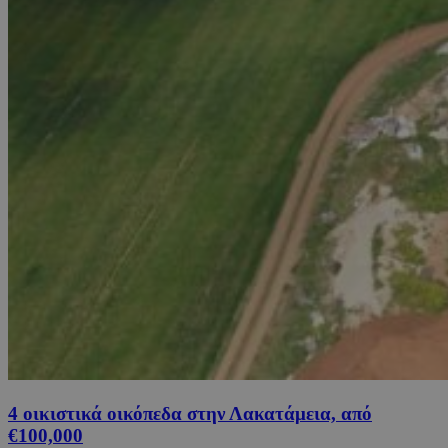
4 οικιστικά οικόπεδα στην Λακατάμεια, από
€100,000