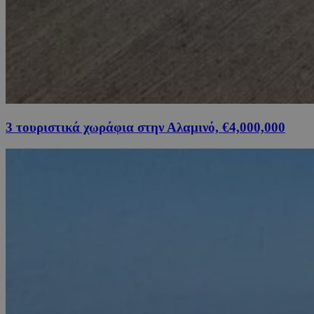
3 τουριστικά χωράφια στην Αλαμινό, €4,000,000