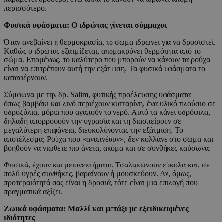
περισσότερο.
Φυσικά υφάσματα: Ο ιδρώτας γίνεται σύμμαχος
Όταν ανεβαίνει η θερμοκρασία, το σώμα ιδρώνει για να δροσιστεί.
Kαθώς ο ιδρώτας εξατμίζεται, απομακρύνει θερμότητα από το
σώμα. Επομένως, το καλύτερο που μπορούν να κάνουν τα ρούχα
είναι να επιτρέπουν αυτή την εξάτμιση. Τα φυσικά υφάσματα το
καταφέρνουν.
Σύμφωνα με την δρ. Salim, φυτικής προέλευσης υφάσματα
όπως βαμβάκι και λινό περιέχουν κυτταρίνη, ένα υλικό πλούσιο σε
υδροξύλια, μόρια που αγαπούν το νερό. Αυτό τα κάνει υδρόφιλα,
δηλαδή απορροφούν την υγρασία και τη διασπείρουν σε
μεγαλύτερη επιφάνεια, διευκολύνοντας την εξάτμιση. Το
αποτέλεσμα; Ρούχα που «αναπνέουν», δεν κολλάνε στο σώμα και
βοηθούν να νιώθετε πιο άνετα, ακόμα και σε συνθήκες καύσωνα.
Φυσικά, έχουν και μειονεκτήματα. Τσαλακώνουν εύκολα και, σε
πολύ υγρές συνθήκες, βαραίνουν ή μουσκεύουν. Αν, όμως,
προτεραιότητά σας είναι η δροσιά, τότε είναι μια επιλογή που
πραγματικά αξίζει.
Ζωικά υφάσματα: Μαλλί και μετάξι με εξειδικευμένες
ιδιότητες