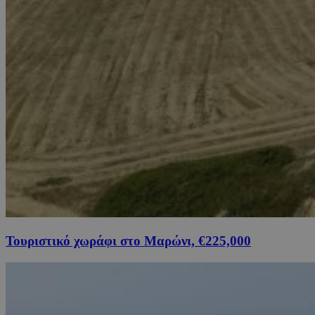
Τουριστικό χωράφι στο Μαρώνι, €225,000