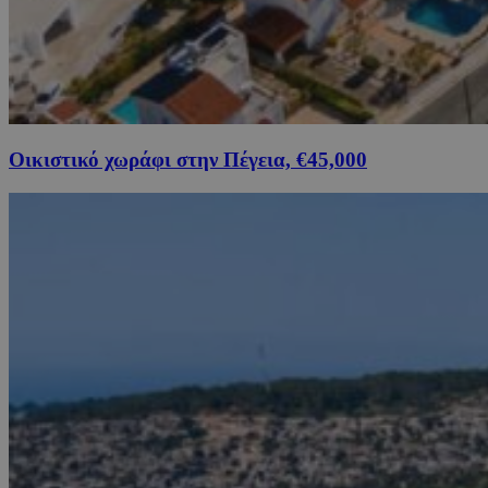
Οικιστικό χωράφι στην Πέγεια, €45,000