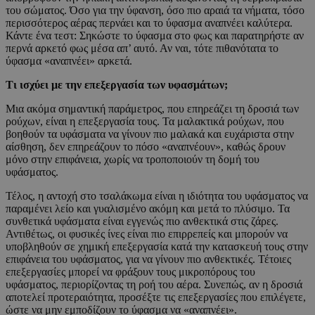
του σώματος. Όσο για την ύφανση, όσο πιο αραιά τα νήματα, τόσο
περισσότερος αέρας περνάει και το ύφασμα αναπνέει καλύτερα.
Κάντε ένα τεστ: Σηκώστε το ύφασμα στο φως και παρατηρήστε αν
περνά αρκετό φως μέσα απ’ αυτό. Αν ναι, τότε πιθανότατα το
ύφασμα «αναπνέει» αρκετά.
Τι ισχύει με την επεξεργασία των υφασμάτων;
Μια ακόμα σημαντική παράμετρος, που επηρεάζει τη δροσιά των
ρούχων, είναι η επεξεργασία τους. Τα μαλακτικά ρούχων, που
βοηθούν τα υφάσματα να γίνουν πιο μαλακά και ευχάριστα στην
αίσθηση, δεν επηρεάζουν το πόσο «αναπνέουν», καθώς δρουν
μόνο στην επιφάνεια, χωρίς να τροποποιούν τη δομή του
υφάσματος.
Τέλος, η αντοχή στο τσαλάκωμα είναι η ιδιότητα του υφάσματος να
παραμένει λείο και γυαλισμένο ακόμη και μετά το πλύσιμο. Τα
συνθετικά υφάσματα είναι εγγενώς πιο ανθεκτικά στις ζάρες.
Αντιθέτως, οι φυσικές ίνες είναι πιο επιρρεπείς και μπορούν να
υποβληθούν σε χημική επεξεργασία κατά την κατασκευή τους στην
επιφάνεια του υφάσματος, για να γίνουν πιο ανθεκτικές. Τέτοιες
επεξεργασίες μπορεί να φράξουν τους μικροπόρους του
υφάσματος, περιορίζοντας τη ροή του αέρα. Συνεπώς, αν η δροσιά
αποτελεί προτεραιότητα, προσέξτε τις επεξεργασίες που επιλέγετε,
ώστε να μην εμποδίζουν το ύφασμα να «αναπνέει».