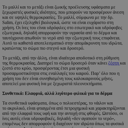
Το μαλλί και το μετάξι είναι ζωικής προέλευσης υφάσματα με
ξεχωριστές φυσικές ιδιότητες, που μπορούν να προσφέρουν άνεση
και σε υψηλές θερμοκρασίες. Το μαλλί, σύμφωνα με την δρ.
Salim, έχει εξελιχθεί βιολογικά, ώστε να είναι ευχάριστο στη
χρήση. Οι ίνες του είναι υδρόφιλες στο εσωτερικό και υδρόφοβες
εξωτερικά, δηλαδή απορροφούν την υγρασία από το δέρμα και
ταυτόχρονα απωθούν το νερό από την εξωτερική τους επιφάνεια.
Αυτό το καθιστά αποτελεσματικό στην απομάκρυνση του ιδρώτα,
κρατώντας το σώμα πιο στεγνό και δροσερό.
Το μετάξι, από την άλλη, είναι ιδιαίτερα αποδοτικό στη ρύθμιση
της θερμοκρασίας. Διατηρεί το σώμα δροσερό όταν κάνει
ζέστη
και
ζεστό στο κρύο, προσφέροντας έτσι μια φυσική
προσαρμοστικότητα στις εναλλαγές του καιρού. Παρ’ όλο που η
χρήση του δεν είναι συνηθισμένη τους καλοκαιρινούς μήνες,
αποτελεί μια φυσική ίνα με ξεχωριστά πλεονεκτήματα.
Συνθετικά: Ελαφριά, αλλά λιγότερο φιλικά για το δέρμα
Τα συνθετικά υφάσματα, όπως ο πολυεστέρας, το νάιλον και
το ακρυλικό, είναι φτιαγμένα από πετροχημικά και χαρακτηρίζονται
από την ελαφριά τους υφή και την αντοχή στις φθορές. Ωστόσο, οι
ίνες αυτές είναι υδροφοβικές, δηλαδή «δεν αγαπούν το νερό»,
επομένως δεν απορροφούν ή διαχέουν τον ιδρώτα όπως τα φυσικά