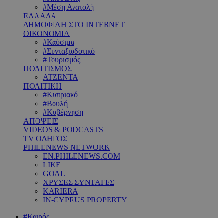
#Μέση Ανατολή
ΕΛΛΑΔΑ
ΔΗΜΟΦΙΛΗ ΣΤΟ INTERNET
ΟΙΚΟΝΟΜΙΑ
#Καύσιμα
#Συνταξιοδοτικό
#Τουρισμός
ΠΟΛΙΤΙΣΜΟΣ
ΑΤΖΕΝΤΑ
ΠΟΛΙΤΙΚΗ
#Κυπριακό
#Βουλή
#Κυβέρνηση
ΑΠΟΨΕΙΣ
VIDEOS & PODCASTS
TV ΟΔΗΓΟΣ
PHILENEWS NETWORK
EN.PHILENEWS.COM
LIKE
GOAL
ΧΡΥΣΕΣ ΣΥΝΤΑΓΕΣ
KARIERA
IN-CYPRUS PROPERTY
#Καιρός