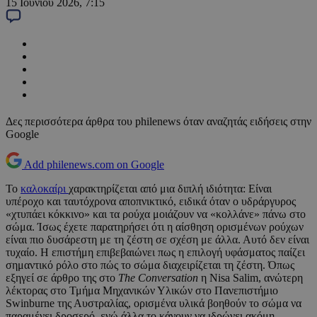
15 Ιουνίου 2026, 7:15
Δες περισσότερα άρθρα του philenews όταν αναζητάς ειδήσεις στην
Google
Add philenews.com on Google
Το
καλοκαίρι
χαρακτηρίζεται από μια διπλή ιδιότητα: Είναι
υπέροχο και ταυτόχρονα αποπνικτικό, ειδικά όταν ο υδράργυρος
«χτυπάει κόκκινο» και τα ρούχα μοιάζουν να «κολλάνε» πάνω στο
σώμα. Ίσως έχετε παρατηρήσει ότι η αίσθηση ορισμένων ρούχων
είναι πιο δυσάρεστη με τη ζέστη σε σχέση με άλλα. Αυτό δεν είναι
τυχαίο. Η επιστήμη επιβεβαιώνει πως η επιλογή υφάσματος παίζει
σημαντικό ρόλο στο πώς το σώμα διαχειρίζεται τη ζέστη. Όπως
εξηγεί σε άρθρο της στο
The Conversation
η Nisa Salim, ανώτερη
λέκτορας στο Τμήμα Μηχανικών Υλικών στο Πανεπιστήμιο
Swinburne της Αυστραλίας, ορισμένα υλικά βοηθούν το σώμα να
παραμένει δροσερό, ενώ άλλα το κάνουν να ιδρώνει ακόμη