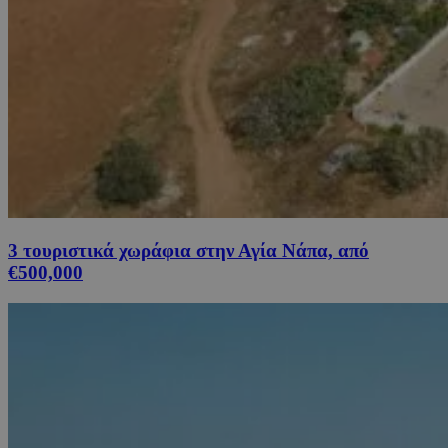
3 τουριστικά χωράφια στην Αγία Νάπα, από
€500,000