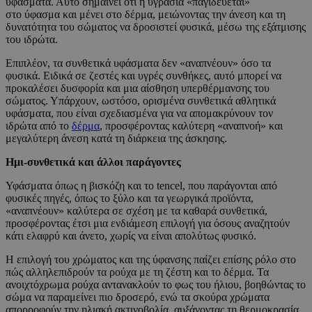
υφάσματα. Αυτό σημαίνει ότι η υγρασία «παγιδεύεται»
στο ύφασμα και μένει στο δέρμα, μειώνοντας την άνεση και τη
δυνατότητα του σώματος να δροσιστεί φυσικά, μέσω της εξάτμισης
του ιδρώτα.
Επιπλέον, τα συνθετικά υφάσματα δεν «αναπνέουν» όσο τα
φυσικά. Ειδικά σε ζεστές και υγρές συνθήκες, αυτό μπορεί να
προκαλέσει δυσφορία και μια αίσθηση υπερθέρμανσης του
σώματος. Υπάρχουν, ωστόσο, ορισμένα συνθετικά αθλητικά
υφάσματα, που είναι σχεδιασμένα για να απομακρύνουν τον
ιδρώτα από το
δέρμα
, προσφέροντας καλύτερη «αναπνοή» και
μεγαλύτερη άνεση κατά τη διάρκεια της άσκησης.
Ημι-συνθετικά και άλλοι παράγοντες
Υφάσματα όπως η βισκόζη και το tencel, που παράγονται από
φυσικές πηγές, όπως το ξύλο και τα γεωργικά προϊόντα,
«αναπνέουν» καλύτερα σε σχέση με τα καθαρά συνθετικά,
προσφέροντας έτσι μια ενδιάμεση επιλογή για όσους αναζητούν
κάτι ελαφρύ και άνετο, χωρίς να είναι απολύτως φυσικό.
Η επιλογή του χρώματος και της ύφανσης παίζει επίσης ρόλο στο
πώς αλληλεπιδρούν τα ρούχα με τη ζέστη και το δέρμα. Τα
ανοιχτόχρωμα ρούχα αντανακλούν το φως του ήλιου, βοηθώντας το
σώμα να παραμείνει πιο δροσερό, ενώ τα σκούρα χρώματα
απορροφούν την ηλιακή ακτινοβολία, αυξάνοντας τη θερμοκρασία