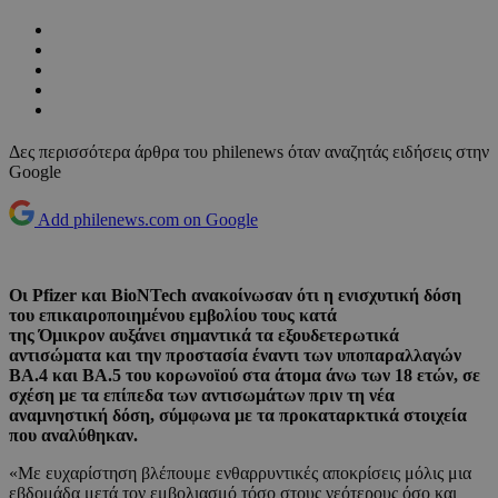
Δες περισσότερα άρθρα του philenews όταν αναζητάς ειδήσεις στην
Google
Add philenews.com on Google
Οι Pfizer και BioNTech ανακοίνωσαν ότι η ενισχυτική δόση
του επικαιροποιημένου εμβολίου τους κατά
της Όμικρον αυξάνει σημαντικά τα εξουδετερωτικά
αντισώματα και την προστασία έναντι των υποπαραλλαγών
ΒΑ.4 και ΒΑ.5 του κορωνοϊού στα άτομα άνω των 18 ετών, σε
σχέση με τα επίπεδα των αντισωμάτων πριν τη νέα
αναμνηστική δόση, σύμφωνα με τα προκαταρκτικά στοιχεία
που αναλύθηκαν.
«Με ευχαρίστηση βλέπουμε ενθαρρυντικές αποκρίσεις μόλις μια
εβδομάδα μετά τον εμβολιασμό τόσο στους νεότερους όσο και