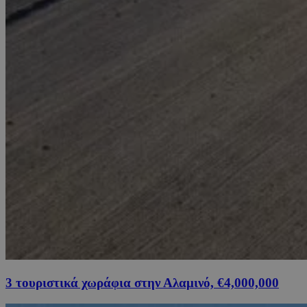
3 τουριστικά χωράφια στην Αλαμινό, €4,000,000