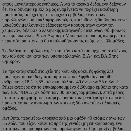
στους μεγαλύτερους ενήλικες. Αυτά τα αρχικά δεδομένα δείχνουν
ότι το διδύναμο εμβόλιό μας αναμένεται να παρέχει καλύτερη
προστασία, σε σχέση με το αρχικό εμβόλιο, έναντι των
παραλλαγών που κυκλοφορούν τώρα, και πιθανώς θα βοηθήσει να
μειωθούν μελλοντικές εξάρσεις των κρουσμάτων αυτόν τον
χειμώνα», δήλωσε ο ελληνικής καταγωγής διευθύνων σύμβουλος
της αμερικανικής Pfizer Άλμπερτ Μπουρλά, ο οποίος ανέφερε ότι
περισσότερα στοιχεία θα ακολουθήσουν τις επόμενες εβδομάδες.
Tο διδύναμο εμβόλιο στρέφεται τόσο κατά του αρχικού στελέχους
του ιού όσο και κατά των υποπαραλλαγών Β.Α4 και ΒΑ.5 της
Όμικρον.
Τα προκαταρκτικά στοιχεία της κλινικής δοκιμής φάσης 2/3
προέρχονται από δείγματα αίματος που ελήφθησαν από 40
ανθρώπους 18 έως 55 ετών και άλλους 40 άνω των 55 ετών. Η
Pfizer ανέφερε ότι το επικαιροποιημένο διδύναμο εμβόλιό της κατά
των ΒΑ.4/ΒΑ.5 (σε δόση των 30 μικρογραμμαρίων), επτά μέρες
μετά τη χορήγησή του, επέφερε ουσιαστική ενίσχυση σε επίπεδο
προστατευτικών αντισωμάτων και στις δύο ανωτέρω ηλικιακές
ομάδες.
Αντίθετα, περαιτέρω στοιχεία από μια ομάδα 40 ατόμων άνω των
55 ετών που είχαν κάνει τα πρώτης γενιάς (μη επικαιροποιημένα
κατά των πιο πρόσφατων υποπαραλλαγών της Όμικρον) εμβόλια