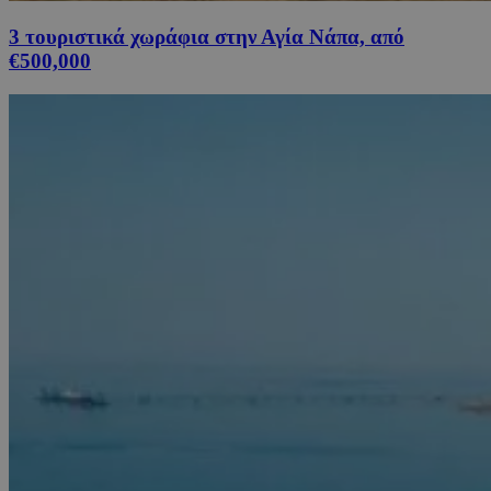
3 τουριστικά χωράφια στην Αγία Νάπα, από
€500,000