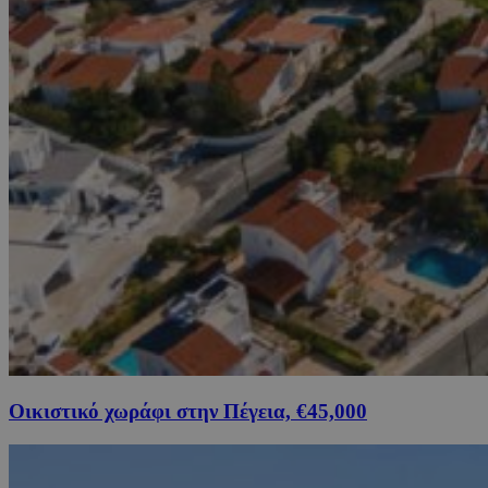
Οικιστικό χωράφι στην Πέγεια, €45,000