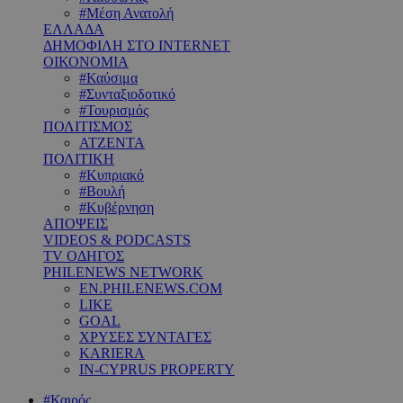
#Μέση Ανατολή
ΕΛΛΑΔΑ
ΔΗΜΟΦΙΛΗ ΣΤΟ INTERNET
ΟΙΚΟΝΟΜΙΑ
#Καύσιμα
#Συνταξιοδοτικό
#Τουρισμός
ΠΟΛΙΤΙΣΜΟΣ
ΑΤΖΕΝΤΑ
ΠΟΛΙΤΙΚΗ
#Κυπριακό
#Βουλή
#Κυβέρνηση
ΑΠΟΨΕΙΣ
VIDEOS & PODCASTS
TV ΟΔΗΓΟΣ
PHILENEWS NETWORK
EN.PHILENEWS.COM
LIKE
GOAL
ΧΡΥΣΕΣ ΣΥΝΤΑΓΕΣ
KARIERA
IN-CYPRUS PROPERTY
#Καιρός