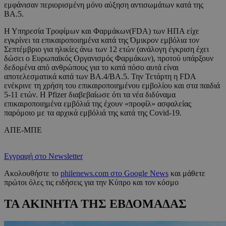
εμφάνισαν περιορισμένη μόνο αύξηση αντισωμάτων κατά της
ΒΑ.5.
Η Υπηρεσία Τροφίμων και Φαρμάκων(FDA) των ΗΠΑ είχε
εγκρίνει τα επικαιροποιημένα κατά της Όμικρον εμβόλια τον
Σεπτέμβριο για ηλικίες άνω των 12 ετών (ανάλογη έγκριση έχει
δώσει ο Ευρωπαϊκός Οργανισμός Φαρμάκων), προτού υπάρξουν
δεδομένα από ανθρώπους για το κατά πόσο αυτά είναι
αποτελεσματικά κατά των ΒΑ.4/ΒΑ.5. Την Τετάρτη η FDA
ενέκρινε τη χρήση του επικαιροποιημένου εμβολίου και στα παιδιά
5-11 ετών. Η Pfizer διαβεβαίωσε ότι τα νέα διδύναμα
επικαιροποιημένα εμβόλιά της έχουν «προφίλ» ασφαλείας
παρόμοιο με τα αρχικά εμβόλιά της κατά της Covid-19.
ΑΠΕ-ΜΠΕ
Εγγραφή στο Newsletter
Ακολουθήστε το
philenews.com στο Google News
και μάθετε
πρώτοι όλες τις ειδήσεις για την Κύπρο και τον κόσμο
ΤΑ ΑΚΙΝΗΤΑ ΤΗΣ ΕΒΔΟΜΑΔΑΣ