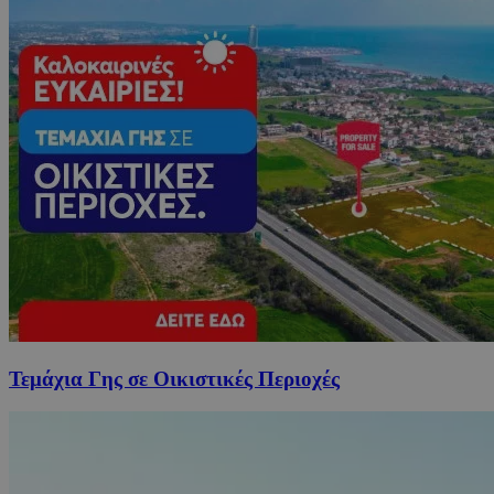
Τεμάχια Γης σε Οικιστικές Περιοχές