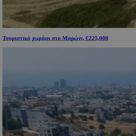
Τουριστικό χωράφι στο Μαρώνι, €225,000