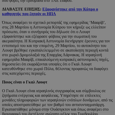
δύο φορές την εβδομάδα στο ΤΑΕ Πάφου.
ΔΙΑΒΑΣΤΕ ΕΠΙΣΗΣ:
Εξαφανίστηκε από την Κύπρο ο
καθηγητής που ζητούν οι ΗΠΑ
Όπως αναφέρει το σχετικό ρεπορτάζ της εφημερίδας ‘Μααρίβ’,
στις 28 Μαρτίου η Αστυνομία Κύπρου τον κήρυξε ως ελλείπον
πρόσωπο, όταν ο συνήγορός του δήλωσε ότι ο Λουφτ
εξαφανίστηκε και εξέφρασε φόβους για την σωματική του
ακεραιότητα. Η Κυπριακή Αστυνομία διενήργησε έρευνες για τον
εντοπισμό του και την επομένη, 29 Μαρτίου, το αυτοκίνητο του
Λουφτ βρέθηκε εγκαταλελειμμένο σε ακατοίκητη περιοχή κοντά
στο χωριό Δρομολαξιά της Επαρχίας Λάρνακας. Η ισραηλινή
εφημερίδα Μααρίβ, επικαλούμενη κυπριακές αστυνομικές πηγές,
δημοσιεύει ότι εκφράζονται υποψίες ότι ο Γκαλ Λουφτ
κατευθύνθηκε στο χωριό Πύλα, θέλοντας προφανώς να διαφύγει
στις κατεχόμενες περιοχές.
Ποιος είναι ο Γκαλ Λουφτ
Ο Γκαλ Λουφτ είναι ισραηλινός συγγραφέας και σύμβουλος σε
ζητήματα ενέργειας και ασφάλειας. Υπηρέτησε σε επίλεκτες
μονάδες πληροφοριών των ισραηλινών ενόπλων δυνάμεων, από τις
οποίες αποστρατεύθηκε με τον βαθμό του αντισυνταγματάρχη.
Εγκαταστάθηκε μόνιμα στην Ουάσιγκτον και όπως αναφέρει στο
βιογραφικό του διετέλεσε ανώτατο μέλος του Συμβουλίου