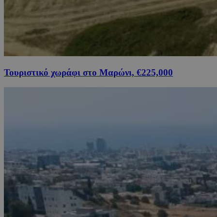
Τουριστικό χωράφι στο Μαρώνι, €225,000