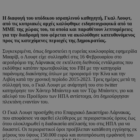
Η διαφυγή του υπόδικου ισραηλινού καθηγητή, Γκαλ Λουφτ,
από τις κυπριακές αρχές καλύφθηκε ειδησεογραφικά από τα
ΜΜΕ της χώρας του, τα οποία και παραθέτουν λεπτομέρειες
για την διαδρομή που φέρεται να ακολούθησε κατευθυνόμενος
προς τις κατεχόμενες περιοχές της Δημοκρατίας.
Συγκεκριμένα, όπως δημοσιεύει η ευρείας κυκλοφορίας εφημερίδα
Μααρίβ, ο Λουφτ είχε συλληφθεί στις 16 Φεβρουαρίου στο
αεροδρόμιο της Λάρνακας σε εκτέλεση διεθνούς εντάλματος που
εκδόθηκε κατόπιν πρωτοβουλίας του FBI με την κατηγορία
παράνομης διακίνησης όπλων με προορισμό την Κίνα και την
Λιβύη κατά την χρονική περίοδο 2015-2023. Τρεις ημέρες μετά τη
σύλληψή του, ο Γκαλ Λουφτ με ανάρτησή του στο twitter
κατηγόρησε τον Χάντερ Μπάιντερ και τον Τζιμ Μπάιντεν, γιο και
αδελφό του Προέδρου των ΗΠΑ αντίστοιχα, ότι δημιούργησαν
πλεκτάνη εναντίον του.
Ο Γκαλ Λουφτ προσήχθη στο Επαρχιακό Δικαστήριο Λάρνακας,
που αποφάσισε να αφεθεί ελεύθερος με περιοριστικούς όρους έως
ότου ολοκληρωθεί η διαδικασία απέλασής του στις ΗΠΑ για να
δικαστεί. Οι περιοριστικοί όροι προέβλεπαν κατάθεση εγγύησης εκ
μέρους του ύψους 150.000 ευρώ και αυτοπρόσωπη εμφάνισή του