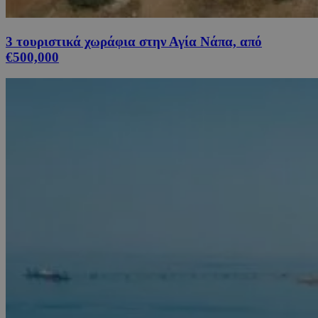
3 τουριστικά χωράφια στην Αγία Νάπα, από
€500,000