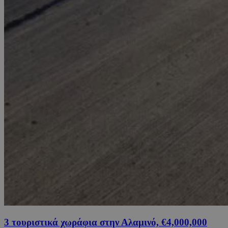
3 τουριστικά χωράφια στην Αλαμινό, €4,000,000