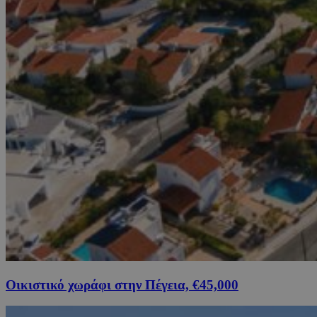
Οικιστικό χωράφι στην Πέγεια, €45,000