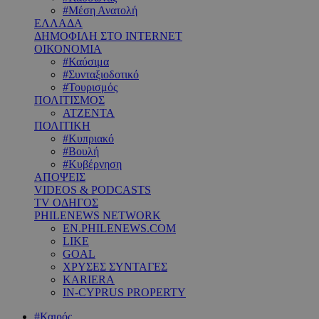
#Μέση Ανατολή
ΕΛΛΑΔΑ
ΔΗΜΟΦΙΛΗ ΣΤΟ INTERNET
ΟΙΚΟΝΟΜΙΑ
#Καύσιμα
#Συνταξιοδοτικό
#Τουρισμός
ΠΟΛΙΤΙΣΜΟΣ
ΑΤΖΕΝΤΑ
ΠΟΛΙΤΙΚΗ
#Κυπριακό
#Βουλή
#Κυβέρνηση
ΑΠΟΨΕΙΣ
VIDEOS & PODCASTS
TV ΟΔΗΓΟΣ
PHILENEWS NETWORK
EN.PHILENEWS.COM
LIKE
GOAL
ΧΡΥΣΕΣ ΣΥΝΤΑΓΕΣ
KARIERA
IN-CYPRUS PROPERTY
#Καιρός