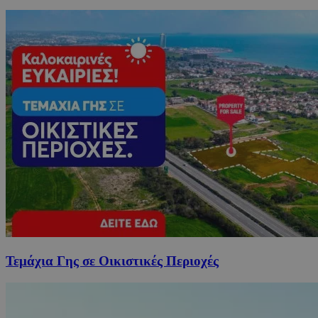
Τεμάχια Γης σε Οικιστικές Περιοχές