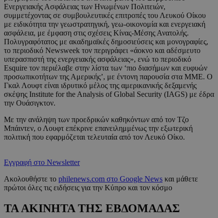
Ενεργειακής Ασφάλειας των Ηνωμένων Πολιτειών,
συμμετέχοντας σε συμβουλευτικές επιτροπές του Λευκού Οίκου
με ειδικότητα την γεωστρατηγική, γεω-οικονομία και ενεργειακή
ασφάλεια, με έμφαση στις σχέσεις Κίνας-Μέσης Ανατολής.
Πολυγραφότατος με ακαδημαϊκές δημοσιεύσεις και μονογραφίες,
το περιοδικό Newsweek τον περιγράφει «άοκνο και αδέσμευτο
υπερασπιστή της ενεργειακής ασφάλειας», ενώ το περιοδικό
Esquire τον περιέλαβε στην λίστα των ‘πιο διασήμων και ευφυών
προσωπικοτήτων της Αμερικής’, με έντονη παρουσία στα ΜΜΕ. Ο
Γκαλ Λουφτ είναι ιδρυτικό μέλος της αμερικανικής δεξαμενής
σκέψης Institute for the Analysis of Global Security (IAGS) με έδρα
την Ουάσιγκτον.
Με την ανάληψη των προεδρικών καθηκόντων από τον Τζο
Μπάιντεν, ο Λουφτ επέκρινε επανειλημμένως την εξωτερική
πολιτική που εφαρμόζεται τελευταία από τον Λευκό Οίκο.
Εγγραφή στο Newsletter
Ακολουθήστε το
philenews.com στο Google News
και μάθετε
πρώτοι όλες τις ειδήσεις για την Κύπρο και τον κόσμο
ΤΑ ΑΚΙΝΗΤΑ ΤΗΣ ΕΒΔΟΜΑΔΑΣ