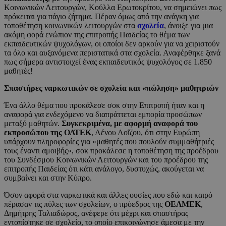
Κοινωνικών Λειτουργών, Κούλλα Ερωτοκρίτου, να σημειώνει πως
πρόκειται για πάγιο ζήτημα. Πέραν όμως από την ανάγκη για
τοποθέτηση κοινωνικών λειτουργών στα
σχολεία
, άνοιξε για μια
ακόμη φορά ενώπιον της επιτροπής Παιδείας το θέμα των
εκπαιδευτικών ψυχολόγων, οι οποίοι δεν αρκούν για να χειριστούν
τα όλο και αυξανόμενα περιστατικά στα σχολεία. Αναφέρθηκε ξανά
πως σήμερα αντιστοιχεί ένας εκπαιδευτικός ψυχολόγος σε 1.850
μαθητές!
Σπαστήρες ναρκωτικών σε σχολεία και «πώληση» μαθητριών
Ένα άλλο θέμα που προκάλεσε σοκ στην Επιτροπή ήταν και η
αναφορά για ενδεχόμενο να διαπράττεται εμπορία προσώπων
μεταξύ μαθητών.
Συγκεκριμένα, με αφορμή αναφορά του
εκπροσώπου της ΟΛΤΕΚ
, Λένου Λοΐζου, ότι στην Ευρώπη
υπάρχουν πληροφορίες για «μαθητές που πουλούν συμμαθήτριές
τους έναντι αμοιβής», σοκ προκάλεσε η τοποθέτηση της προέδρου
του Συνδέσμου Κοινωνικών Λειτουργών και του προέδρου της
επιτροπής Παιδείας ότι κάτι ανάλογο, δυστυχώς, ακούγεται να
συμβαίνει και στην Κύπρο.
Όσον αφορά στα ναρκωτικά και άλλες ουσίες που εδώ και καιρό
πέρασαν τις πύλες των σχολείων, ο πρόεδρος της
ΟΕΛΜΕΚ
,
Δημήτρης Ταλιαδώρος, ανέφερε ότι μέχρι και σπαστήρας
εντοπίστηκε σε σχολείο, το οποίο επικοινώνησε άμεσα με την