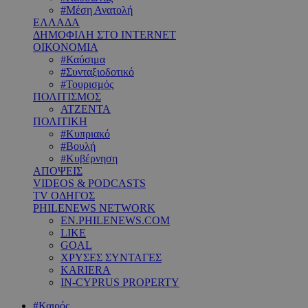
#Μέση Ανατολή
ΕΛΛΑΔΑ
ΔΗΜΟΦΙΛΗ ΣΤΟ INTERNET
ΟΙΚΟΝΟΜΙΑ
#Καύσιμα
#Συνταξιοδοτικό
#Τουρισμός
ΠΟΛΙΤΙΣΜΟΣ
ΑΤΖΕΝΤΑ
ΠΟΛΙΤΙΚΗ
#Κυπριακό
#Βουλή
#Κυβέρνηση
ΑΠΟΨΕΙΣ
VIDEOS & PODCASTS
TV ΟΔΗΓΟΣ
PHILENEWS NETWORK
EN.PHILENEWS.COM
LIKE
GOAL
ΧΡΥΣΕΣ ΣΥΝΤΑΓΕΣ
KARIERA
IN-CYPRUS PROPERTY
#Καιρός