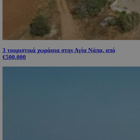
3 τουριστικά χωράφια στην Αγία Νάπα, από
€500,000