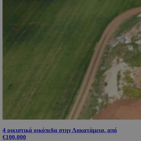
4 οικιστικά οικόπεδα στην Λακατάμεια, από
€100,000