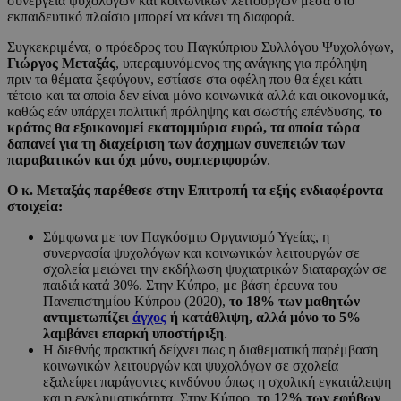
συνέργεια ψυχολόγων και κοινωνικών λειτουργών μέσα στο
εκπαιδευτικό πλαίσιο μπορεί να κάνει τη διαφορά.
Συγκεκριμένα, ο πρόεδρος του Παγκύπριου Συλλόγου Ψυχολόγων,
Γιώργος Μεταξάς
, υπεραμυνόμενος της ανάγκης για πρόληψη
πριν τα θέματα ξεφύγουν, εστίασε στα οφέλη που θα έχει κάτι
τέτοιο και τα οποία δεν είναι μόνο κοινωνικά αλλά και οικονομικά,
καθώς εάν υπάρχει πολιτική πρόληψης και σωστής επένδυσης,
το
κράτος θα εξοικονομεί εκατομμύρια ευρώ, τα οποία τώρα
δαπανεί για τη διαχείριση των άσχημων συνεπειών των
παραβατικών και όχι μόνο, συμπεριφορών
.
Ο κ. Μεταξάς παρέθεσε στην Επιτροπή τα εξής ενδιαφέροντα
στοιχεία:
Σύμφωνα με τον Παγκόσμιο Οργανισμό Υγείας, η
συνεργασία ψυχολόγων και κοινωνικών λειτουργών σε
σχολεία μειώνει την εκδήλωση ψυχιατρικών διαταραχών σε
παιδιά κατά 30%. Στην Κύπρο, με βάση έρευνα του
Πανεπιστημίου Κύπρου (2020),
το 18% των μαθητών
αντιμετωπίζει
άγχος
ή κατάθλιψη, αλλά μόνο το 5%
λαμβάνει επαρκή υποστήριξη
.
Η διεθνής πρακτική δείχνει πως η διαθεματική παρέμβαση
κοινωνικών λειτουργών και ψυχολόγων σε σχολεία
εξαλείφει παράγοντες κινδύνου όπως η σχολική εγκατάλειψη
και η εγκληματικότητα. Στην Κύπρο,
το 12% των εφήβων