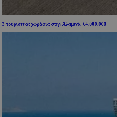
3 τουριστικά χωράφια στην Αλαμινό, €4,000,000