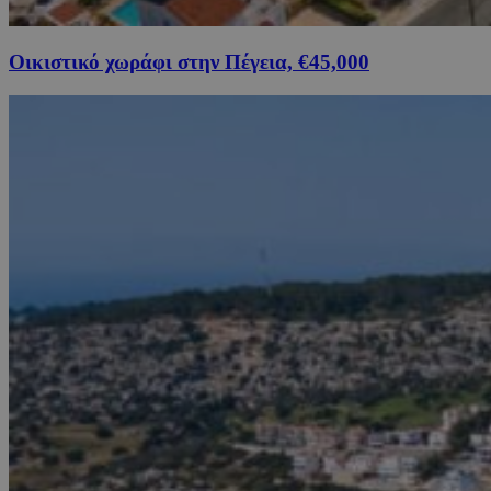
Οικιστικό χωράφι στην Πέγεια, €45,000