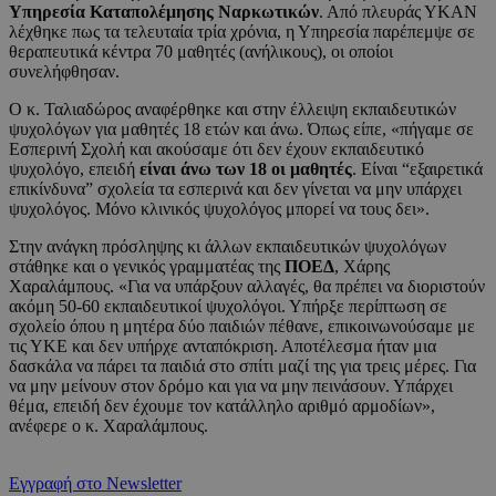
Υπηρεσία Καταπολέμησης Ναρκωτικών
. Από πλευράς ΥΚΑΝ
λέχθηκε πως τα τελευταία τρία χρόνια, η Υπηρεσία παρέπεμψε σε
θεραπευτικά κέντρα 70 μαθητές (ανήλικους), οι οποίοι
συνελήφθησαν.
Ο κ. Ταλιαδώρος αναφέρθηκε και στην έλλειψη εκπαιδευτικών
ψυχολόγων για μαθητές 18 ετών και άνω. Όπως είπε, «πήγαμε σε
Εσπερινή Σχολή και ακούσαμε ότι δεν έχουν εκπαιδευτικό
ψυχολόγο, επειδή
είναι άνω των 18 οι μαθητές
. Είναι “εξαιρετικά
επικίνδυνα” σχολεία τα εσπερινά και δεν γίνεται να μην υπάρχει
ψυχολόγος. Μόνο κλινικός ψυχολόγος μπορεί να τους δει».
Στην ανάγκη πρόσληψης κι άλλων εκπαιδευτικών ψυχολόγων
στάθηκε και ο γενικός γραμματέας της
ΠΟΕΔ
, Χάρης
Χαραλάμπους. «Για να υπάρξουν αλλαγές, θα πρέπει να διοριστούν
ακόμη 50-60 εκπαιδευτικοί ψυχολόγοι. Υπήρξε περίπτωση σε
σχολείο όπου η μητέρα δύο παιδιών πέθανε, επικοινωνούσαμε με
τις ΥΚΕ και δεν υπήρχε ανταπόκριση. Αποτέλεσμα ήταν μια
δασκάλα να πάρει τα παιδιά στο σπίτι μαζί της για τρεις μέρες. Για
να μην μείνουν στον δρόμο και για να μην πεινάσουν. Υπάρχει
θέμα, επειδή δεν έχουμε τον κατάλληλο αριθμό αρμοδίων»,
ανέφερε ο κ. Χαραλάμπους.
Εγγραφή στο Newsletter