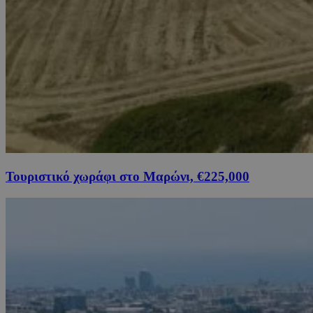
Τουριστικό χωράφι στο Μαρώνι, €225,000