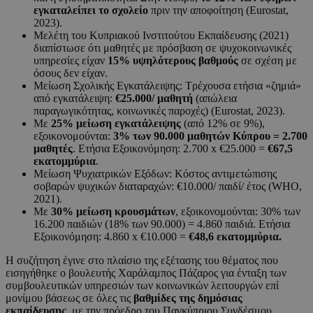
εγκαταλείπει το σχολείο
πριν την αποφοίτηση (Eurostat,
2023).
Μελέτη του Κυπριακού Ινστιτούτου Εκπαίδευσης (2021)
διαπίστωσε ότι μαθητές με πρόσβαση σε ψυχοκοινωνικές
υπηρεσίες είχαν
15% υψηλότερους βαθμούς
σε σχέση με
όσους δεν είχαν.
Μείωση Σχολικής Εγκατάλειψης: Τρέχουσα ετήσια «ζημιά»
από εγκατάλειψη:
€25.000/ μαθητή
(απώλεια
παραγωγικότητας, κοινωνικές παροχές) (Eurostat, 2023).
Με
25% μείωση εγκατάλειψης
(από 12% σε 9%),
εξοικονομούνται:
3% των 90.000 μαθητών Κύπρου = 2.700
μαθητές
. Ετήσια Εξοικονόμηση: 2.700 x €25.000 =
€67,5
εκατομμύρια
.
Μείωση Ψυχιατρικών Εξόδων: Κόστος αντιμετώπισης
σοβαρών ψυχικών διαταραχών: €10.000/ παιδί/ έτος (WHO,
2021).
Με
30% μείωση κρουσμάτων
, εξοικονομούνται: 30% των
16.200 παιδιών (18% των 90.000) = 4.860 παιδιά. Ετήσια
Εξοικονόμηση: 4.860 x €10.000 =
€48,6 εκατομμύρια.
Η συζήτηση έγινε στο πλαίσιο της εξέτασης του θέματος που
εισηγήθηκε ο βουλευτής Χαράλαμπος Πάζαρος για ένταξη των
συμβουλευτικών υπηρεσιών των κοινωνικών λειτουργών επί
μονίμου βάσεως σε όλες τις
βαθμίδες της δημόσιας
εκπαίδευσης
, με την πρόεδρο του Παγκύπριου Συνδέσμου