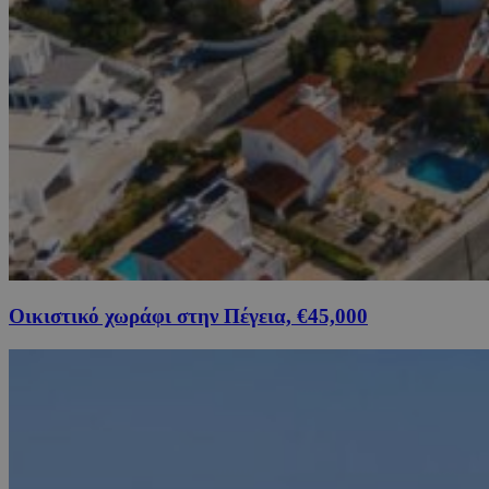
Οικιστικό χωράφι στην Πέγεια, €45,000