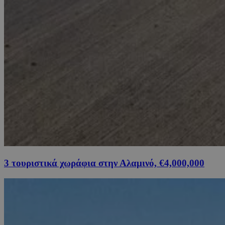
3 τουριστικά χωράφια στην Αλαμινό, €4,000,000