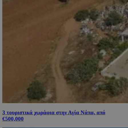
3 τουριστικά χωράφια στην Αγία Νάπα, από
€500,000