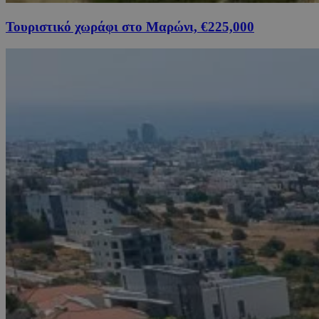
Τουριστικό χωράφι στο Μαρώνι, €225,000