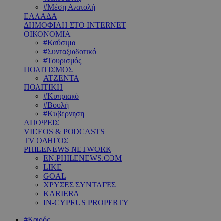
#Μέση Ανατολή
ΕΛΛΑΔΑ
ΔΗΜΟΦΙΛΗ ΣΤΟ INTERNET
ΟΙΚΟΝΟΜΙΑ
#Καύσιμα
#Συνταξιοδοτικό
#Τουρισμός
ΠΟΛΙΤΙΣΜΟΣ
ΑΤΖΕΝΤΑ
ΠΟΛΙΤΙΚΗ
#Κυπριακό
#Βουλή
#Κυβέρνηση
ΑΠΟΨΕΙΣ
VIDEOS & PODCASTS
TV ΟΔΗΓΟΣ
PHILENEWS NETWORK
EN.PHILENEWS.COM
LIKE
GOAL
ΧΡΥΣΕΣ ΣΥΝΤΑΓΕΣ
KARIERA
IN-CYPRUS PROPERTY
#Καιρός