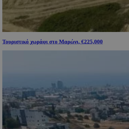
Τουριστικό χωράφι στο Μαρώνι, €225,000