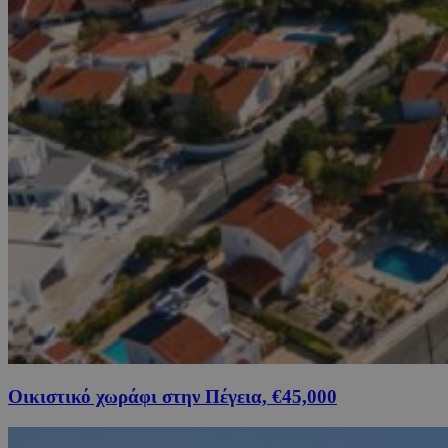
Οικιστικό χωράφι στην Πέγεια, €45,000