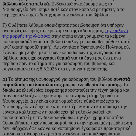
βιβλίου ούτε τα τελικά.
Ενδεικτικά αναφέρουμε πως το
Υφυπουργείο δεν μπήκε ποτέ καν στον κόπο να ρωτήσει για το
περιεχόμενο της έκδοσης πριν την έκδοση του βιβλίου.
Γ) Ουδέποτε λάβαμε οποιαδήποτε προειδοποίηση ότι υπήρχαν
ανησυχίες ως προς το περιεχόμενο της έκδοσης μας,
την επιλογή
της μορφής της γλώσσας
στην οποία είναι γραμμένα τα κείμενα
που παρουσιάζονται στο βιβλίο (επιλογή η οποία θεωρήθηκε αυτή
καθ’ εαυτή προσβλητική). Απεναντίας η Υφυπουργός Πολιτισμού,
έχοντας ήδη λάβει μέσω των εκπροσώπων της αντίγραφα του
βιβλίου,
μας είχε συγχαρεί θερμά για το έργο
μας ένα μήνα
περίπου πριν το αίτημα της για απόσυρση του βιβλίου, και
συγκεκριμένα στις 8.5.2025 στα εγκαίνια της έκθεσης.
Δ) Το αίτημα της υφυπουργού για απόσυρση του βιβλίου
συνιστά
παραβίαση του δικαιώματος μας σε ελευθερία έκφρασης.
Το
δικαίωμα ελευθερίας έκφρασης προστατεύει την τέχνη ακόμα και
όταν οι καλλιτέχνες έχουν πάρει οικονομική στήριξη από το
Υφυπουργείο. Δεν είναι ούτε νομικά ούτε ηθικά αποδεχτό το
Υφυπουργείο να έρχεται εκ των υστέρων και να καταδικάζει την
εργασία καλλιτεχνών η οποία έχει ήδη ολοκληρωθεί και
παρουσιαστεί με την δικαιολογία πως την έχει χρηματοδοτήσει.
Οποιοιδήποτε τυχόν περιορισμοί, που στην προκειμένη περίπτωση
δεν υπήρχαν, όφειλαν να κοινοποιηθούν έγκαιρα σε προκαταρτικό
στάδιο και σίγουρα όχι μετά την έκδοση και κυκλοφορία του