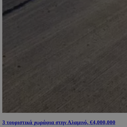
3 τουριστικά χωράφια στην Αλαμινό, €4,000,000