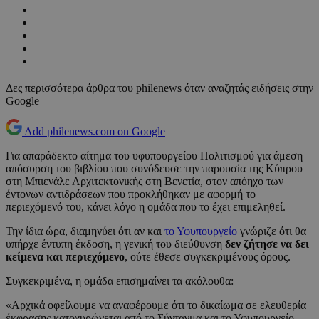
Δες περισσότερα άρθρα του philenews όταν αναζητάς ειδήσεις στην
Google
Add philenews.com on Google
Για απαράδεκτο αίτημα του υφυπουργείου Πολιτισμού για άμεση
απόσυρση του βιβλίου που συνόδευσε την παρουσία της Κύπρου
στη Μπιενάλε Αρχιτεκτονικής στη Βενετία, στον απόηχο των
έντονων αντιδράσεων που προκλήθηκαν με αφορμή το
περιεχόμενό του, κάνει λόγο η ομάδα που το έχει επιμεληθεί.
Την ίδια ώρα, διαμηνύει ότι αν και
το Υφυπουργείο
γνώριζε ότι θα
υπήρχε έντυπη έκδοση, η γενική του διεύθυνση
δεν ζήτησε να δει
κείμενα και περιεχόμενο
, ούτε έθεσε συγκεκριμένους όρους.
Συγκεκριμένα, η ομάδα επισημαίνει τα ακόλουθα:
«Αρχικά οφείλουμε να αναφέρουμε ότι το δικαίωμα σε ελευθερία
έκφρασης κατοχυρώνεται από το Σύνταγμα και το Υφυπουργείο