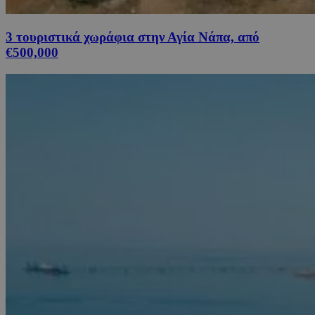
3 τουριστικά χωράφια στην Αγία Νάπα, από
€500,000