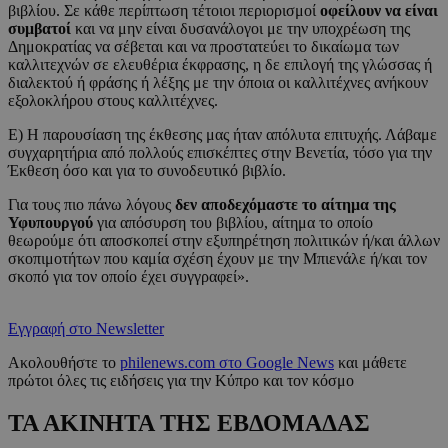
βιβλίου. Σε κάθε περίπτωση τέτοιοι περιορισμοί
οφείλουν να είναι
συμβατοί
και να μην είναι δυσανάλογοι με την υποχρέωση της
Δημοκρατίας να σέβεται και να προστατεύει το δικαίωμα των
καλλιτεχνών σε ελευθέρια έκφρασης, η δε επιλογή της γλώσσας ή
διαλεκτού ή φράσης ή λέξης με την όποια οι καλλιτέχνες ανήκουν
εξολοκλήρου στους καλλιτέχνες.
Ε) Η παρουσίαση της έκθεσης μας ήταν απόλυτα επιτυχής. Λάβαμε
συγχαρητήρια από πολλούς επισκέπτες στην Βενετία, τόσο για την
Έκθεση όσο και για το συνοδευτικό βιβλίο.
Για τους πιο πάνω λόγους
δεν αποδεχόμαστε το αίτημα της
Υφυπουργού
για απόσυρση του βιβλίου, αίτημα το οποίο
θεωρούμε ότι αποσκοπεί στην εξυπηρέτηση πολιτικών ή/και άλλων
σκοπιμοτήτων που καμία σχέση έχουν με την Μπιενάλε ή/και τον
σκοπό για τον οποίο έχει συγγραφεί».
Εγγραφή στο Newsletter
Ακολουθήστε το
philenews.com στο Google News
και μάθετε
πρώτοι όλες τις ειδήσεις για την Κύπρο και τον κόσμο
ΤΑ ΑΚΙΝΗΤΑ ΤΗΣ ΕΒΔΟΜΑΔΑΣ