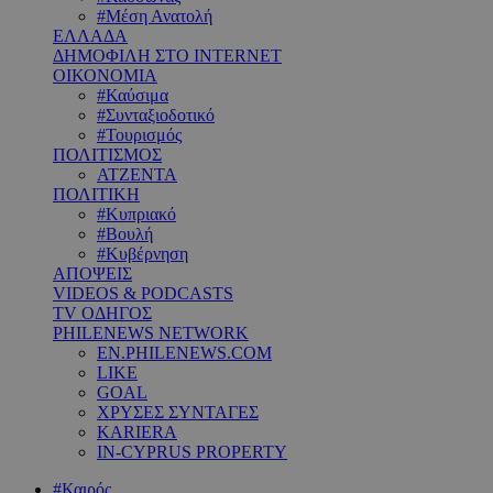
#Μέση Ανατολή
ΕΛΛΑΔΑ
ΔΗΜΟΦΙΛΗ ΣΤΟ INTERNET
ΟΙΚΟΝΟΜΙΑ
#Καύσιμα
#Συνταξιοδοτικό
#Τουρισμός
ΠΟΛΙΤΙΣΜΟΣ
ΑΤΖΕΝΤΑ
ΠΟΛΙΤΙΚΗ
#Κυπριακό
#Βουλή
#Κυβέρνηση
ΑΠΟΨΕΙΣ
VIDEOS & PODCASTS
TV ΟΔΗΓΟΣ
PHILENEWS NETWORK
EN.PHILENEWS.COM
LIKE
GOAL
ΧΡΥΣΕΣ ΣΥΝΤΑΓΕΣ
KARIERA
IN-CYPRUS PROPERTY
#Καιρός