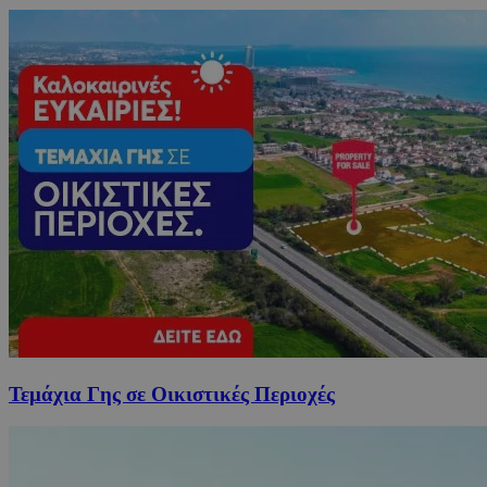
Τεμάχια Γης σε Οικιστικές Περιοχές