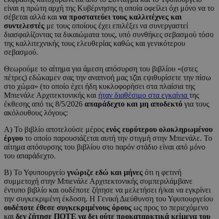
είναι η πρώτη αρχή της Κυβέρνησης η οποία οφείλει όχι μόνο να το
σέβεται αλλά και
να προστατεύει τους καλλιτέχνες και
συντελεστές
με τους οποίους έχει επιλέξει να συνεργαστεί
διασφαλίζοντας τα δικαιώματα τους, υπό συνθήκες σεβασμού τόσο
της καλλιτεχνικής τους ελευθερίας καθώς και γενικότερου
σεβασμού.
Θεωρούμε το αίτημα για άμεση απόσυρση του βιβλίου «(στες
πέτρες) εδώκαμεν σας την αναπνοή μας τζ̆αι εψιθυρίσετε την πίσω
στο χώμα» (το οποίο έχει ήδη κυκλοφορήσει στα πλαίσια της
Μπιενάλε Αρχιτεκτονικής και
ήταν διαθέσιμο στα εγκαίνια
της
έκθεσης από τις 8/5/2026
απαράδεχτο και μη αποδεκτό
για τους
ακόλουθους λόγους:
Α) To βιβλίο αποτελούσε μέρος
ενός ευρύτερου ολοκληρωμένου
έργου
το οποίο παρουσιάζεται αυτή την στιγμή στην Μπιενάλε. Το
αίτημα απόσυρσης του βιβλίου στο παρόν στάδιο είναι από μόνο
του απαράδεχτο.
Β) Το Υφυπουργείο
γνώριζε εδώ και μήνες
ότι η φετινή
συμμετοχή στην Μπιενάλε Αρχιτεκτονικής συμπεριλάμβανε
έντυπο βιβλίο και ουδέποτε ζήτησε να μελετήσει ή/και να εγκρίνει
την συγκεκριμένη έκδοση. Η Γενική Διεύθυνση του Υφυπουργείου
ουδέποτε έθεσε συγκεκριμένους όρους
ως προς το περιεχόμενο
και
δεν ζήτησε ΠΟΤΕ να δει ούτε προκαταρκτικά κείμενα του