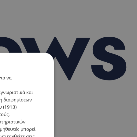
για να
αγνωριστικά και
ση διαφημίσεων
 (1913)
πούς,
κτηριστικών
ομηθευτές μπορεί
ντιταχθείτε στις