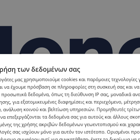
ρήση των δεδομένων σας
εργάτες μας χρησιμοποιούμε cookies και παρόμοιες τεχνολογίες 
ι να έχουμε πρόσβαση σε πληροφορίες στη συσκευή σας και να
 προσωπικά δεδομένα, όπως τη διεύθυνση IP σας, μοναδικά αν
σης, για εξατομικευμένες διαφημίσεις και περιεχόμενο, μέτρη
υ, ανάλυση κοινού και βελτίωση υπηρεσιών.
Προμηθευτές τρίτων
 να επεξεργάζονται τα δεδομένα σας για αυτούς και άλλους σκο
ένης της χρήσης ακριβών δεδομένων γεωεντοπισμού και χαρα
λογές σας ισχύουν μόνο για αυτόν τον ιστότοπο. Ορισμένοι πρ
 έννομο συμφέρον αντί για συγκατάθεση· έχετε το δικαίωμα να α