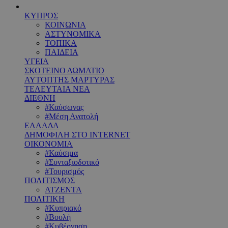
ΚΥΠΡΟΣ
ΚΟΙΝΩΝΙΑ
ΑΣΤΥΝΟΜΙΚΑ
ΤΟΠΙΚΑ
ΠΑΙΔΕΙΑ
ΥΓΕΙΑ
ΣΚΟΤΕΙΝΟ ΔΩΜΑΤΙΟ
ΑΥΤΟΠΤΗΣ ΜΑΡΤΥΡΑΣ
ΤΕΛΕΥΤΑΙΑ ΝΕΑ
ΔΙΕΘΝΗ
#Καύσωνας
#Μέση Ανατολή
ΕΛΛΑΔΑ
ΔΗΜΟΦΙΛΗ ΣΤΟ INTERNET
ΟΙΚΟΝΟΜΙΑ
#Καύσιμα
#Συνταξιοδοτικό
#Τουρισμός
ΠΟΛΙΤΙΣΜΟΣ
ΑΤΖΕΝΤΑ
ΠΟΛΙΤΙΚΗ
#Κυπριακό
#Βουλή
#Κυβέρνηση