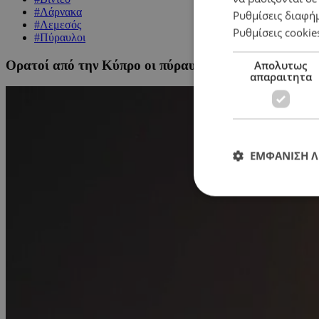
#Λάρνακα
Ρυθμίσεις διαφή
#Λεμεσός
Ρυθμίσεις cookie
#Πύραυλοι
Ορατοί από την Κύπρο οι πύραυλοι που εκτοξεύει το
Απολυτως
απαραιτητα
ΕΜΦΑΝΙΣΗ 