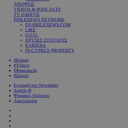
ΑΠΟΨΕΙΣ
VIDEOS & PODCASTS
TV ΟΔΗΓΟΣ
PHILENEWS NETWORK
EN.PHILENEWS.COM
LIKE
GOAL
ΧΡΥΣΕΣ ΣΥΝΤΑΓΕΣ
KARIERA
IN-CYPRUS PROPERTY
#Καιρός
#Τζόκερ
#Φαρμακεία
#Σκίτσο
Εγγραφή στο Newsletter
Αρχείο Φ
Ψηφιακές Εκδόσεις
Αφιερώματα