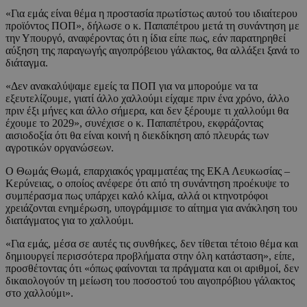
«Για εμάς είναι θέμα η προστασία πρωτίστως αυτού του ιδιαίτερου
προϊόντος ΠΟΠ», δήλωσε ο κ. Παπαπέτρου μετά τη συνάντηση με
την Υπουργό, αναφέροντας ότι η ίδια είπε πως, εάν παρατηρηθεί
αύξηση της παραγωγής αιγοπρόβειου γάλακτος, θα αλλάξει ξανά το
διάταγμα.
«Δεν ανακαλύψαμε εμείς τα ΠΟΠ για να μπορούμε να τα
εξευτελίζουμε, γιατί άλλο χαλλούμι είχαμε πριν ένα χρόνο, άλλο
πριν έξι μήνες και άλλο σήμερα, και δεν ξέρουμε τι χαλλούμι θα
έχουμε το 2029», συνέχισε ο κ. Παπαπέτρου, εκφράζοντας
αισιοδοξία ότι θα είναι κοινή η διεκδίκηση από πλευράς των
αγροτικών οργανώσεων.
Ο Θωμάς Θωμά, επαρχιακός γραμματέας της ΕΚΑ Λευκωσίας –
Κερύνειας, ο οποίος ανέφερε ότι από τη συνάντηση προέκυψε το
συμπέρασμα πως υπάρχει καλό κλίμα, αλλά οι κτηνοτρόφοι
χρειάζονται ενημέρωση, υπογράμμισε το αίτημα για ανάκληση του
διατάγματος για το χαλλούμι.
«Για εμάς, μέσα σε αυτές τις συνθήκες, δεν τίθεται τέτοιο θέμα και
δημιουργεί περισσότερα προβλήματα στην όλη κατάσταση», είπε,
προσθέτοντας ότι «όπως φαίνονται τα πράγματα και οι αριθμοί, δεν
δικαιολογούν τη μείωση του ποσοστού του αιγοπρόβιου γάλακτος
στο χαλλούμι».