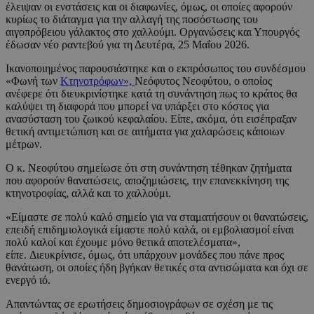
έλειψαν οι ενστάσεις και οι διαφωνίες, όμως, οι οποίες αφορούν
κυρίως το διάταγμα για την αλλαγή της ποσόστωσης του
αιγοπρόβειου γάλακτος στο χαλλούμι. Οργανώσεις και Υπουργός
έδωσαν νέο ραντεβού για τη Δευτέρα, 25 Μαΐου 2026.
Ικανοποιημένος παρουσιάστηκε και ο εκπρόσωπος του συνδέσμου
«Φωνή των
Κτηνοτρόφων»,
Νεόφυτος Νεοφύτου, ο οποίος
ανέφερε ότι διευκρινίστηκε κατά τη συνάντηση πως το κράτος θα
καλύψει τη διαφορά που μπορεί να υπάρξει στο κόστος για
ανασύσταση του ζωικού κεφαλαίου. Είπε, ακόμα, ότι εισέπραξαν
θετική αντιμετώπιση και σε αιτήματα για χαλαρώσεις κάποιων
μέτρων.
Ο κ. Νεοφύτου σημείωσε ότι στη συνάντηση τέθηκαν ζητήματα
που αφορούν θανατώσεις, αποζημιώσεις, την επανεκκίνηση της
κτηνοτροφίας, αλλά και το χαλλούμι.
«Είμαστε σε πολύ καλό σημείο για να σταματήσουν οι θανατώσεις,
επειδή επιδημιολογικά είμαστε πολύ καλά, οι εμβολιασμοί είναι
πολύ καλοί και έχουμε μόνο θετικά αποτελέσματα»,
είπε. Διευκρίνισε, όμως, ότι υπάρχουν μονάδες που πάνε προς
θανάτωση, οι οποίες ήδη βγήκαν θετικές στα αντισώματα και όχι σε
ενεργό ιό.
Απαντώντας σε ερωτήσεις δημοσιογράφων σε σχέση με τις