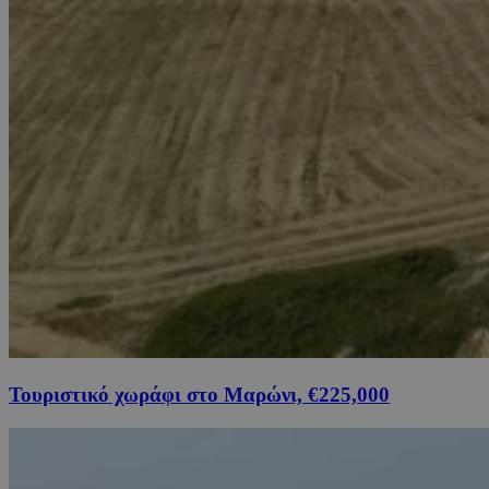
Τουριστικό χωράφι στο Μαρώνι, €225,000