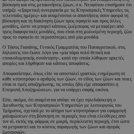
βόσκηση και στις μετακινήσεις ζώων, ο κ. Νεοφύτου επισήμανε ότι
υπήρξε «εξαιρετική συνεργασία με τις Κτηνιατρικές Υπηρεσίες τις
τελευταίες ημέρες» και αναμένονται οι απαντήσεις όσον αφορά τη
βόσκηση και τη διακίνηση ζώων προς σφαγείο και προς άλλες
μονάδες, ώστε να μπορεί κάποιος ζωέμπορας να μεταφέρει από
τρεις διαφορετικές μονάδες, που είναι στη μολυσμένη περιοχή, ζώα
προς το σφαγείο σε περισσότερες από μία μονάδα.
Ο Τάσος Γιαπάνης, Γενικός Γραμματέας του Παναγροτικού, στις
δηλώσεις του έκανε λόγο για «μια πάρα πολύ θετική και
εποικοδομητικής συνάντηση», κατά την οποία λύθηκαν αρκετές
απορίες και λήφθηκαν και κάποιες αποφάσεις.
Αποφασίστηκε, όπως είπε να αποσταλεί γραπτώς ενημέρωση σε
κάθε κτηνοτρόφο ο αριθμός των ζώων, το είδος των ζώων και ποιες
είναι οι τιμές αποζημίωσης, τις οποίες ήδη είχε αποφασίσει η
Επιτροπή Αποζημιώσεων, για να υπάρχει σαφής εικόνα.
Είπε, ακόμα, ότι αναμένεται απόψε να έχει τηλεδιάσκεψη ο
Διευθυντής των Κτηνιατρικών Υπηρεσιών με λειτουργούς του
Τμήματος, σχετικά με το αίτημα των κτηνοτρόφων για εφαρμογή
χαλαρώσεων στη βόσκηση σε περιοχές που είναι ελεύθερες από
τον ιό, εκτός της φάρμας σε μικρή, περίκλειστη περιοχή, έτσι ώστε
να μετριαστεί και το κόστος παραγωγής των ζώων και αγοράς
ζωοτροφών.