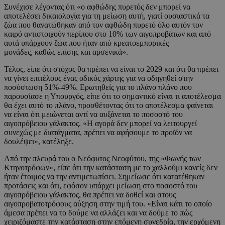
Συνέχισε λέγοντας ότι «ο αφθώδης πυρετός δεν μπορεί να
αποτελέσει δικαιολογία για τη μείωση αυτή, γιατί ουσιαστικά τα
ζώα που θανατώθηκαν από τον αφθώδη πυρετό όλο αυτόν τον
καιρό αντιστοιχούν περίπου στο 10% των αιγοπροβάτων και από
αυτά υπάρχουν ζώα που ήταν από κρεατοεμπορικές
μονάδες, καθώς επίσης και αρσενικά».
Τέλος, είπε ότι στόχος θα πρέπει να είναι το 2029 και ότι θα πρέπει
να γίνει επιτέλους ένας οδικός χάρτης για να οδηγηθεί στην
ποσόστωση 51%-49%. Ερωτηθείς για το πλάνο πλάνο που
παρουσίασε η Υπουργός, είπε ότι το σημαντικό είναι τι αποτέλεσμα
θα έχει αυτό το πλάνο, προσθέτοντας ότι το αποτέλεσμα φαίνεται
να είναι ότι μειώνεται αντί να αυξάνεται το ποσοστό του
αιγοπρόβειου γάλακτος. «Η αγορά δεν μπορεί να λειτουργεί
συνεχώς με διατάγματα, πρέπει να αφήσουμε το προϊόν να
δουλέψει», κατέληξε.
Από την πλευρά του ο Νεόφυτος Νεοφύτου, της «Φωνής των
Κτηνοτρόφων», είπε ότι την κατάσταση με το χαλλούμι κανείς δεν
ήταν έτοιμος να την αντιμετωπίσει. Σημείωσε ότι κατατέθηκαν
προτάσεις και ότι, εφόσον υπάρχει μείωση στο ποσοστό του
αιγοπρόβειου γάλακτος, θα πρέπει να δοθεί και στους
αιγοπροβατοτρόφους αύξηση στην τιμή του. «Είναι κάτι το οποίο
άμεσα πρέπει να το δούμε να αλλάζει και να δούμε το πώς
χειριζόμαστε την κατάσταση στην επόμενη συνεδρία, την ερχόμενη