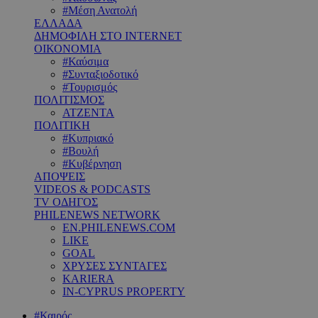
#Μέση Ανατολή
ΕΛΛΑΔΑ
ΔΗΜΟΦΙΛΗ ΣΤΟ INTERNET
ΟΙΚΟΝΟΜΙΑ
#Καύσιμα
#Συνταξιοδοτικό
#Τουρισμός
ΠΟΛΙΤΙΣΜΟΣ
ΑΤΖΕΝΤΑ
ΠΟΛΙΤΙΚΗ
#Κυπριακό
#Βουλή
#Κυβέρνηση
ΑΠΟΨΕΙΣ
VIDEOS & PODCASTS
TV ΟΔΗΓΟΣ
PHILENEWS NETWORK
EN.PHILENEWS.COM
LIKE
GOAL
ΧΡΥΣΕΣ ΣΥΝΤΑΓΕΣ
KARIERA
IN-CYPRUS PROPERTY
#Καιρός