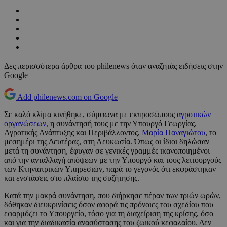
Δες περισσότερα άρθρα του philenews όταν αναζητάς ειδήσεις στην
Google
Add philenews.com on Google
Σε καλό κλίμα κινήθηκε, σύμφωνα με εκπροσώπους
αγροτικών
οργανώσεων,
η συνάντησή τους με την Υπουργό Γεωργίας,
Αγροτικής Ανάπτυξης και Περιβάλλοντος,
Μαρία Παναγιώτου
, το
μεσημέρι της Δευτέρας, στη Λευκωσία. Όπως οι ίδιοι δηλώσαν
μετά τη συνάντηση, έφυγαν σε γενικές γραμμές ικανοποιημένοι
από την ανταλλαγή απόψεων με την Υπουργό και τους λειτουργούς
των Κτηνιατρικών Υπηρεσιών, παρά το γεγονός ότι εκφράστηκαν
και ενστάσεις στο πλαίσιο της συζήτησης.
Κατά την μακρά συνάντηση, που διήρκησε πέραν των τριών ωρών,
δόθηκαν διευκρινίσεις όσον αφορά τις πρόνοιες του σχεδίου που
εφαρμόζει το Υπουργείο, τόσο για τη διαχείριση της κρίσης, όσο
και για την διαδικασία ανασύστασης του ζωικού κεφαλαίου. Δεν