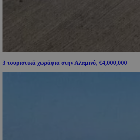
3 τουριστικά χωράφια στην Αλαμινό, €4,000,000