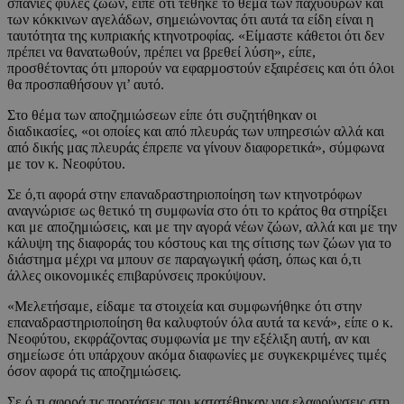
σπάνιες φυλές ζώων, είπε ότι τέθηκε το θέμα των παχύουρων και
των κόκκινων αγελάδων, σημειώνοντας ότι αυτά τα είδη είναι η
ταυτότητα της κυπριακής κτηνοτροφίας. «Είμαστε κάθετοι ότι δεν
πρέπει να θανατωθούν, πρέπει να βρεθεί λύση», είπε,
προσθέτοντας ότι μπορούν να εφαρμοστούν εξαιρέσεις και ότι όλοι
θα προσπαθήσουν γι’ αυτό.
Στο θέμα των αποζημιώσεων είπε ότι συζητήθηκαν οι
διαδικασίες, «οι οποίες και από πλευράς των υπηρεσιών αλλά και
από δικής μας πλευράς έπρεπε να γίνουν διαφορετικά», σύμφωνα
με τον κ. Νεοφύτου.
Σε ό,τι αφορά στην επαναδραστηριοποίηση των κτηνοτρόφων
αναγνώρισε ως θετικό τη συμφωνία στο ότι το κράτος θα στηρίξει
και με αποζημιώσεις, και με την αγορά νέων ζώων, αλλά και με την
κάλυψη της διαφοράς του κόστους και της σίτισης των ζώων για το
διάστημα μέχρι να μπουν σε παραγωγική φάση, όπως και ό,τι
άλλες οικονομικές επιβαρύνσεις προκύψουν.
«Μελετήσαμε, είδαμε τα στοιχεία και συμφωνήθηκε ότι στην
επαναδραστηριοποίηση θα καλυφτούν όλα αυτά τα κενά», είπε ο κ.
Νεοφύτου, εκφράζοντας συμφωνία με την εξέλιξη αυτή, αν και
σημείωσε ότι υπάρχουν ακόμα διαφωνίες με συγκεκριμένες τιμές
όσον αφορά τις αποζημιώσεις.
Σε ό,τι αφορά τις προτάσεις που κατατέθηκαν για ελαφρύνσεις στη