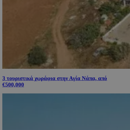
3 τουριστικά χωράφια στην Αγία Νάπα, από
€500,000