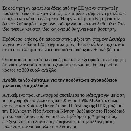
Σε ερώτηση αν απαιτείται άδεια από την ΕΕ για να επιτραπεί η
βόσκηση, είπε ότι ο κανονισμός το επιτρέπει, σύμφωνα με κάποια
στοιχεία και κάποια δεδομένα. Ήδη γίνεται μετακίνηση για τον
ζωικό πληθυσμό των χοίρων, σύμφωνα με κάποια δεδομένα. Στο
ίδιο πνεύμα και στον ίδιο κανονισμό θα γίνει και η βόσκηση.
Πρόσθεσε, επίσης, ότι αποφασίστηκε μέχρι την επόμενη Δευτέρα
να γίνουν περίπου 120 δειγματοληψίες, 40 από κάθε επαρχία, και
αν τα αποτελέσματα είναι αρνητικά να υπάρξουν θετικά βήματα.
Όσον αφορά τα ποσά των αποζημιώσεων, εξέφρασε την εκτίμηση
ότι για την ανασύσταση του ζωικού κεφαλαίου, θα υπερβεί το
κόστος τα 300 ευρώ ανά ζώο.
Αγκάθι το νέο διάταγμα για την ποσόστωση αιγοπρόβειου
γάλακτος στο χαλλούμι
Αντικείμενο προβληματισμού αποτέλεσε το διάταγμα για μείωση
του αιγοπρόβειου γάλακτος από 25% σε 15%. Μάλιστα, όπως
ανέφερε και Χρίστος Παπαπέτρου, Πρόεδρος της ΠΕΚ, μαζί με
την ΕΚΑ και τη Νέα Αγροτική Κίνηση, βρέθηκαν στο Προεδρικό
για να επιδώσουν υπόμνημα στον Πρόεδρο της Δημοκρατίας,
επεξηγώντας του λόγους της διαφωνίας με την αλλαγή αυτή,
καλώντας τον να ακυρώσει το διάταγμα.