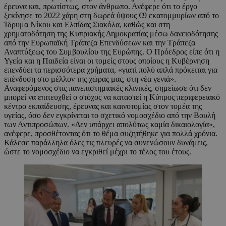
έρευνα και, πρωτίστως, στον άνθρωπο. Ανέφερε ότι το έργο
ξεκίνησε το 2022 χάρη στη δωρεά ύψους €9 εκατομμυρίων από το
Ίδρυμα Νίκου και Ελπίδας Σιακόλα, καθώς και στη
χρηματοδότηση της Κυπριακής Δημοκρατίας μέσω δανειοδότησης
από την Ευρωπαϊκή Τράπεζα Επενδύσεων και την Τράπεζα
Αναπτύξεως του Συμβουλίου της Ευρώπης. Ο Πρόεδρος είπε ότι η
Υγεία και η Παιδεία είναι οι τομείς στους οποίους η Κυβέρνηση
επενδύει τα περισσότερα χρήματα, «γιατί πολύ απλά πρόκειται για
επένδυση στο μέλλον της χώρας μας, στη νέα γενιά».
Αναφερόμενος στις πανεπιστημιακές κλινικές, σημείωσε ότι δεν
μπορεί να επιτευχθεί ο στόχος να καταστεί η Κύπρος περιφερειακό
κέντρο εκπαίδευσης, έρευνας και καινοτομίας στον τομέα της
υγείας, όσο δεν εγκρίνεται το σχετικό νομοσχέδιο από την Βουλή
των Αντιπροσώπων. «Δεν υπάρχει απολύτως καμία δικαιολογία»,
ανέφερε, προσθέτοντας ότι το θέμα συζητήθηκε για πολλά χρόνια.
Κάλεσε παράλληλα όλες τις πλευρές να συνενώσουν δυνάμεις,
ώστε το νομοσχέδιο να εγκριθεί μέχρι το τέλος του έτους.