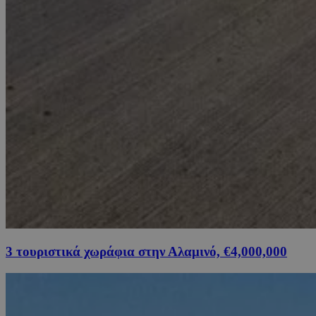
3 τουριστικά χωράφια στην Αλαμινό, €4,000,000