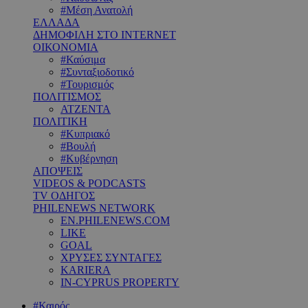
#Μέση Ανατολή
ΕΛΛΑΔΑ
ΔΗΜΟΦΙΛΗ ΣΤΟ INTERNET
ΟΙΚΟΝΟΜΙΑ
#Καύσιμα
#Συνταξιοδοτικό
#Τουρισμός
ΠΟΛΙΤΙΣΜΟΣ
ΑΤΖΕΝΤΑ
ΠΟΛΙΤΙΚΗ
#Κυπριακό
#Βουλή
#Κυβέρνηση
ΑΠΟΨΕΙΣ
VIDEOS & PODCASTS
TV ΟΔΗΓΟΣ
PHILENEWS NETWORK
EN.PHILENEWS.COM
LIKE
GOAL
ΧΡΥΣΕΣ ΣΥΝΤΑΓΕΣ
KARIERA
IN-CYPRUS PROPERTY
#Καιρός