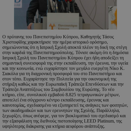
Ο πρύτανης του Πανεπιστημίου Κύπρου, Καθηγητής Τάσος
Χριστοφίδης χαρακτήρισε την ημέρα ιστορικό ορόσημο,
σημειώνοντας ότι η Ιατρική Σχολή αποκτά πλέον τη δική της στέγη
στην καρδιά της Πανεπιστημιούπολης. Τόνισε ακόμη ότι η δημόσια
Ιατρική Σχολή του Πανεπιστημίου Κύπρου έχει ήδη αποδείξει τη
σημαντική συνεισφορά της στην εκπαίδευση, την έρευνα, την υγεία
και την κοινωνία, ενώ ευχαρίστησε τον μεγάλο ευεργέτη Νίκο Κ.
Σιακόλα για τη διαχρονική προσφορά του στο Πανεπιστήμιο και
στον τόπο. Ευχαρίστησε την Πολιτεία για την οικονομική της
στήριξη καθώς και την Ευρωπαϊκή Τράπεζα Επενδύσεων και την
Τράπεζα Αναπτύξεως του Συμβουλίου της Ευρώπης. Το νέο
κτήριο, είπε, συνολικού εμβαδού 8.825 τετραγωνικών μέτρων,
αποτελεί ένα σύγχρονο κέντρο εκπαίδευσης, έρευνας και
καινοτομίας, σχεδιασμένο να εξυπηρετεί τις ανάγκες των φοιτητών,
των ακαδημαϊκών και των ερευνητών της Σχολής. Παράλληλα,
ξεχωρίζει, όπως ανέφερε, για τον βιοκλιματικό του σχεδιασμό και
την εξασφάλιση της διεθνούς πιστοποίησης LEED Platinum, της
υψηλότερης διάκρισης για κτήρια αειφόρου ανάπτυξης.