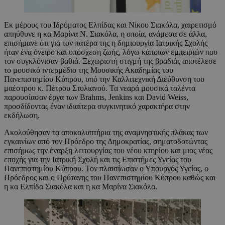
Εκ μέρους του Ιδρύματος Ελπίδας και Νίκου Σιακόλα, χαιρετισμό
απηύθυνε η κα Μαρίνα Ν. Σιακόλα, η οποία, ανάμεσα σε άλλα,
επισήμανε ότι για τον πατέρα της η δημιουργία Ιατρικής Σχολής
ήταν ένα όνειρο και υπόσχεση ζωής, λόγω κάποιων εμπειριών που
τον συγκλόνισαν βαθιά. Ξεχωριστή στιγμή της βραδιάς αποτέλεσε
το μουσικό ιντερμέδιο της Μουσικής Ακαδημίας του
Πανεπιστημίου Κύπρου, υπό την Καλλιτεχνική Διεύθυνση του
μαέστρου κ. Πέτρου Στυλιανού. Τα νεαρά μουσικά ταλέντα
παρουσίασαν έργα των Brahms, Jenkins και David Weiss,
προσδίδοντας έναν ιδιαίτερα συγκινητικό χαρακτήρα στην
εκδήλωση.
Ακολούθησαν τα αποκαλυπτήρια της αναμνηστικής πλάκας των
εγκαινίων από τον Πρόεδρο της Δημοκρατίας, σηματοδοτώντας
επισήμως την έναρξη λειτουργίας του νέου κτηρίου και μιας νέας
εποχής για την Ιατρική Σχολή και τις Επιστήμες Υγείας του
Πανεπιστημίου Κύπρου. Τον πλαισίωσαν ο Υπουργός Υγείας, ο
Πρόεδρος και ο Πρύτανης του Πανεπιστημίου Κύπρου καθώς και
η κα Ελπίδα Σιακόλα και η κα Μαρίνα Σιακόλα.