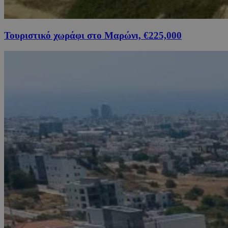
Τουριστικό χωράφι στο Μαρώνι, €225,000