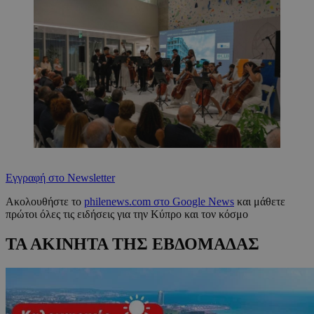
Εγγραφή στο Newsletter
Ακολουθήστε το
philenews.com στο Google News
και μάθετε
πρώτοι όλες τις ειδήσεις για την Κύπρο και τον κόσμο
ΤΑ ΑΚΙΝΗΤΑ ΤΗΣ ΕΒΔΟΜΑΔΑΣ