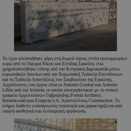
Το έργο υλοποιήθηκε χάρη στη δωρεά ύψους εννέα εκατομμυρίων
ευρώ από το Ίδρυμα Νίκου και Ελπίδας Σιακόλα, ενώ
χρηματοδοτήθηκε επίσης από την Κυπριακή Δημοκρατία μέσω
ευρωπαϊκών δανείων από την Ευρωπαϊκή Τράπεζα Επενδύσεων
και τη Τράπεζα Αναπτύξεως του Συμβουλίου της Ευρώπης.
Αρχιτέκτονες του έργου είναι οι Antonio Gordon και Antonio
Liñán από την Ισπανία, οι οποίοι συνεργάστηκαν με το τοπικό
γραφείο Αρχιτεκτόνων Γαβριηλίδης-Formit Architect.
Κατασκευάστρια Εταιρεία η Α. Αριστοτέλους Construction. Το
κτήριο διαθέτει ευανάγνωστη τυπολογία και χαρακτηρίζεται από
υψηλή αισθητική και λειτουργική οργάνωση.