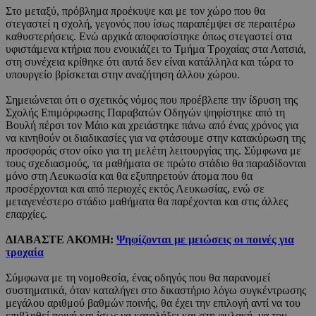
Στο μεταξύ, πρόβλημα προέκυψε και με τον χώρο που θα
στεγαστεί η σχολή, γεγονός που ίσως παραπέμψει σε περαιτέρω
καθυστερήσεις. Ενώ αρχικά αποφασίστηκε όπως στεγαστεί στα
υφιστάμενα κτήρια που ενοικιάζει το Τμήμα Τροχαίας στα Λατσιά,
στη συνέχεια κρίθηκε ότι αυτά δεν είναι κατάλληλα και τώρα το
υπουργείο βρίσκεται στην αναζήτηση άλλου χώρου.
Σημειώνεται ότι ο σχετικός νόμος που προέβλεπε την ίδρυση της
Σχολής Επιμόρφωσης Παραβατών Οδηγών ψηφίστηκε από τη
Βουλή πέρσι τον Μάιο και χρειάστηκε πάνω από ένας χρόνος για
να κινηθούν οι διαδικασίες για να φτάσουμε στην κατακύρωση της
προσφοράς στον οίκο για τη μελέτη λειτουργίας της. Σύμφωνα με
τους σχεδιασμούς, τα μαθήματα σε πρώτο στάδιο θα παραδίδονται
μόνο στη Λευκωσία και θα εξυπηρετούν άτομα που θα
προσέρχονται και από περιοχές εκτός Λευκωσίας, ενώ σε
μεταγενέστερο στάδιο μαθήματα θα παρέχονται και στις άλλες
επαρχίες.
ΔΙΑΒΑΣΤΕ ΑΚΟΜΗ:
Ψηφίζονται με μειώσεις οι ποινές για
τροχαία
Σύμφωνα με τη νομοθεσία, ένας οδηγός που θα παρανομεί
συστηματικά, όταν καταλήγει στο δικαστήριο λόγω συγκέντρωσης
μεγάλου αριθμού βαθμών ποινής, θα έχει την επιλογή αντί να του
επιβληθεί ποινή και ίσως να καταλήξει και στη φυλακή, να του