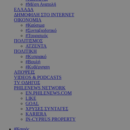
#Μέση Ανατολή
ΕΛΛΑΔΑ
ΔΗΜΟΦΙΛΗ ΣΤΟ INTERNET
ΟΙΚΟΝΟΜΙΑ
#Καύσιμα
#Συνταξιοδοτικό
#Τουρισμός
ΠΟΛΙΤΙΣΜΟΣ
ΑΤΖΕΝΤΑ
ΠΟΛΙΤΙΚΗ
#Κυπριακό
#Βουλή
#Κυβέρνηση
ΑΠΟΨΕΙΣ
VIDEOS & PODCASTS
TV ΟΔΗΓΟΣ
PHILENEWS NETWORK
EN.PHILENEWS.COM
LIKE
GOAL
ΧΡΥΣΕΣ ΣΥΝΤΑΓΕΣ
KARIERA
IN-CYPRUS PROPERTY
#Καιρός