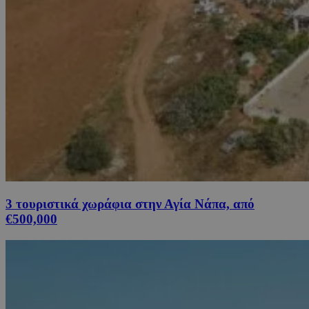
3 τουριστικά χωράφια στην Αγία Νάπα, από
€500,000