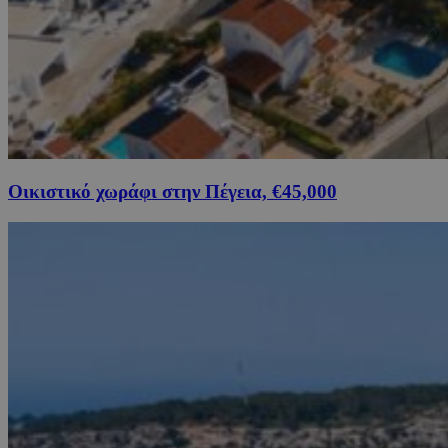
Οικιστικό χωράφι στην Πέγεια, €45,000