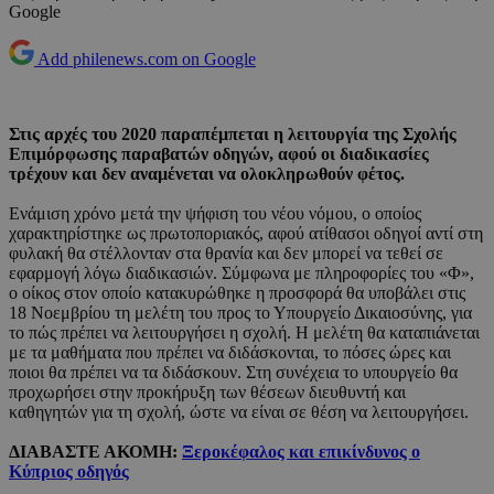
Google
Add philenews.com on Google
Στις αρχές του 2020 παραπέμπεται η λειτουργία της Σχολής
Επιμόρφωσης παραβατών οδηγών, αφού οι διαδικασίες
τρέχουν και δεν αναμένεται να ολοκληρωθούν φέτος.
Ενάμιση χρόνο μετά την ψήφιση του νέου νόμου, ο οποίος
χαρακτηρίστηκε ως πρωτοποριακός, αφού ατίθασοι οδηγοί αντί στη
φυλακή θα στέλλονταν στα θρανία και δεν μπορεί να τεθεί σε
εφαρμογή λόγω διαδικασιών. Σύμφωνα με πληροφορίες του «Φ»,
ο οίκος στον οποίο κατακυρώθηκε η προσφορά θα υποβάλει στις
18 Νοεμβρίου τη μελέτη του προς το Υπουργείο Δικαιοσύνης, για
το πώς πρέπει να λειτουργήσει η σχολή. Η μελέτη θα καταπιάνεται
με τα μαθήματα που πρέπει να διδάσκονται, το πόσες ώρες και
ποιοι θα πρέπει να τα διδάσκουν. Στη συνέχεια το υπουργείο θα
προχωρήσει στην προκήρυξη των θέσεων διευθυντή και
καθηγητών για τη σχολή, ώστε να είναι σε θέση να λειτουργήσει.
ΔΙΑΒΑΣΤΕ ΑΚΟΜΗ:
Ξεροκέφαλος και επικίνδυνος ο
Κύπριος οδηγός