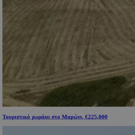
Τουριστικό χωράφι στο Μαρώνι, €225,000