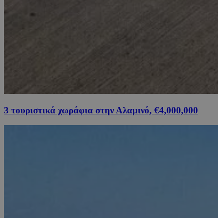
3 τουριστικά χωράφια στην Αλαμινό, €4,000,000