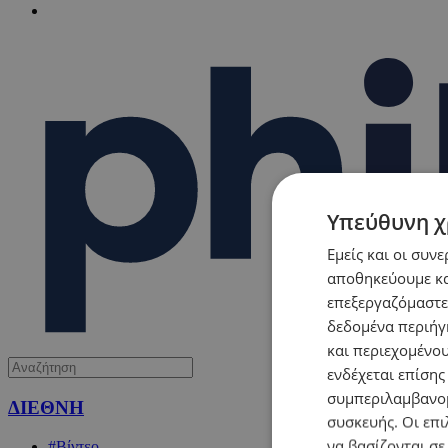
Υπεύθυνη χ
Εμείς και οι συν
αποθηκεύουμε κα
επεξεργαζόμαστε
δεδομένα περιήγη
και περιεχομένο
ενδέχεται επίσης
συμπεριλαμβανομ
ΔΙΕΘΝΗ
συσκευής. Οι επι
να βασίζονται σε
#Βίντεο