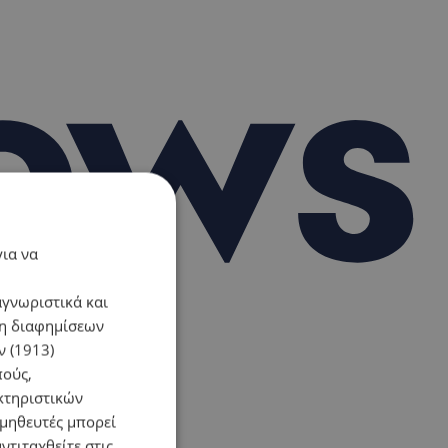
για να
αγνωριστικά και
ση διαφημίσεων
 (1913)
πούς,
κτηριστικών
ομηθευτές μπορεί
ντιταχθείτε στις