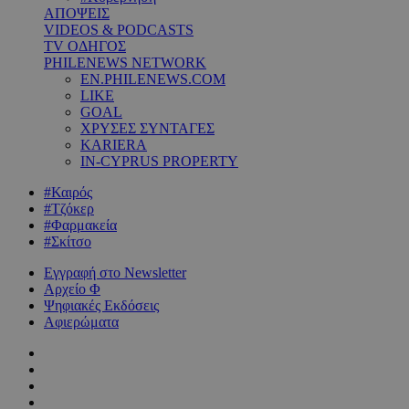
ΑΠΟΨΕΙΣ
VIDEOS & PODCASTS
TV ΟΔΗΓΟΣ
PHILENEWS NETWORK
EN.PHILENEWS.COM
LIKE
GOAL
ΧΡΥΣΕΣ ΣΥΝΤΑΓΕΣ
KARIERA
IN-CYPRUS PROPERTY
#Καιρός
#Τζόκερ
#Φαρμακεία
#Σκίτσο
Εγγραφή στο Newsletter
Αρχείο Φ
Ψηφιακές Εκδόσεις
Αφιερώματα