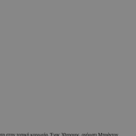
η στην τοπική κοινωνία. Ένας 30χρονος, ονόματι Μπράντον