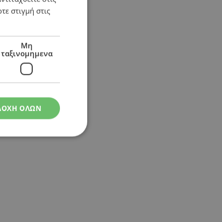
τε στιγμή στις
Μη
ταξινομημενα
ΔΟΧΗ ΟΛΩΝ