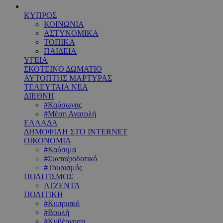
ΚΥΠΡΟΣ
ΚΟΙΝΩΝΙΑ
ΑΣΤΥΝΟΜΙΚΑ
ΤΟΠΙΚΑ
ΠΑΙΔΕΙΑ
ΥΓΕΙΑ
ΣΚΟΤΕΙΝΟ ΔΩΜΑΤΙΟ
ΑΥΤΟΠΤΗΣ ΜΑΡΤΥΡΑΣ
ΤΕΛΕΥΤΑΙΑ ΝΕΑ
ΔΙΕΘΝΗ
#Καύσωνας
#Μέση Ανατολή
ΕΛΛΑΔΑ
ΔΗΜΟΦΙΛΗ ΣΤΟ INTERNET
ΟΙΚΟΝΟΜΙΑ
#Καύσιμα
#Συνταξιοδοτικό
#Τουρισμός
ΠΟΛΙΤΙΣΜΟΣ
ΑΤΖΕΝΤΑ
ΠΟΛΙΤΙΚΗ
#Κυπριακό
#Βουλή
#Κυβέρνηση