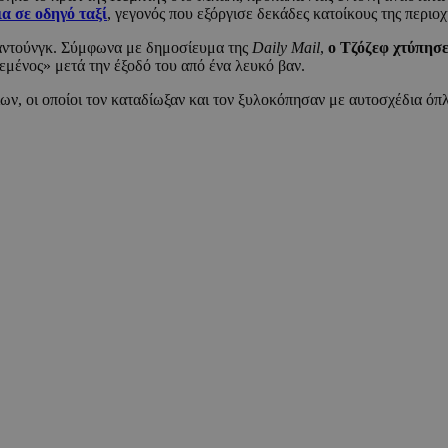
ια σε οδηγό ταξί
, γεγονός που εξόργισε δεκάδες κατοίκους της περιοχ
αντούνγκ. Σύμφωνα με δημοσίευμα της
Daily Mail
,
ο Τζόζεφ χτύπησε
εμένος» μετά την έξοδό του από ένα λευκό βαν.
ν, οι οποίοι τον καταδίωξαν και τον ξυλοκόπησαν με αυτοσχέδια όπλα