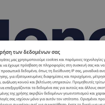
ρήση των δεδομένων σας
εργάτες μας χρησιμοποιούμε cookies και παρόμοιες τεχνολογίες 
ι να έχουμε πρόσβαση σε πληροφορίες στη συσκευή σας και να
 προσωπικά δεδομένα, όπως τη διεύθυνση IP σας, μοναδικά αν
σης, για εξατομικευμένες διαφημίσεις και περιεχόμενο, μέτρη
υ, ανάλυση κοινού και βελτίωση υπηρεσιών.
Προμηθευτές τρίτων
 να επεξεργάζονται τα δεδομένα σας για αυτούς και άλλους σκο
ένης της χρήσης ακριβών δεδομένων γεωεντοπισμού και χαρα
λογές σας ισχύουν μόνο για αυτόν τον ιστότοπο. Ορισμένοι πρ
 έννομο συμφέρον αντί για συγκατάθεση· έχετε το δικαίωμα να α