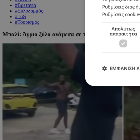
#Βρετανία
Ρυθμίσεις διαφή
#Ξυλοδαρμός
Ρυθμίσεις cookie
#Ταξί
#Τουρισμός
Απολυτως
απαραιτητα
Μπαλί: Άγριο ξύλο ανάμεσα σε τουρίστα και οδηγούς
ΕΜΦΑΝΙΣΗ 