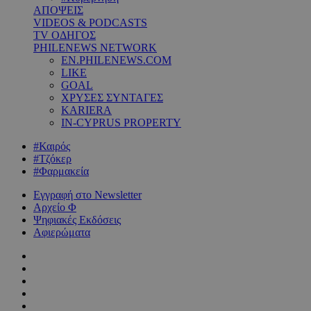
ΑΠΟΨΕΙΣ
VIDEOS & PODCASTS
TV ΟΔΗΓΟΣ
PHILENEWS NETWORK
EN.PHILENEWS.COM
LIKE
GOAL
ΧΡΥΣΕΣ ΣΥΝΤΑΓΕΣ
KARIERA
IN-CYPRUS PROPERTY
#Καιρός
#Τζόκερ
#Φαρμακεία
Εγγραφή στο Newsletter
Αρχείο Φ
Ψηφιακές Εκδόσεις
Αφιερώματα