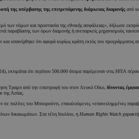
οπή της υπέρβασης της επιτρεπόμενης διάρκειας διαμονής
από κα
μό των νόμων και προστασία της εθνικής ασφάλειας», δήλωσε εκπρ
στά παραβίασης των όρων διαμονής ή ανεπαρκείς μηχανισμούς ταυτοπ
αν και υπαινίχθηκε ότι αφορά κυρίως κράτη εκτός του προγράμματος α
), εκτιμάται ότι περίπου 500.000 άτομα παρέμειναν στις ΗΠΑ πέραν 
νηση Τραμπ από την επιστροφή του στον Λευκό Οίκο,
δίνοντας έμφα
ι της Ασίας.
 σε πολίτες του Μπουρούντι, επικαλούμενες «επανειλημμένες παραβ
πίνων δικαιωμάτων. Στα τέλη Ιουλίου, η
Human Rights Watch
χαρακτήρ