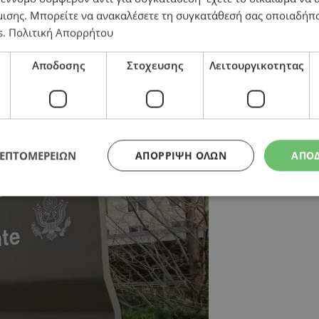
μισης
. Μπορείτε να ανακαλέσετε τη συγκατάθεσή σας οποιαδήπο
s
.
Πολιτική Απορρήτου
ση βίζας από το Στέιτ Ντιπάρτμεντ
Αποδοσης
Στοχευσης
Λειτουργικοτητας
ΛΕΠΤΟΜΕΡΕΙΩΝ
ΑΠΌΡΡΙΨΗ ΌΛΩΝ
ΑΠΟ