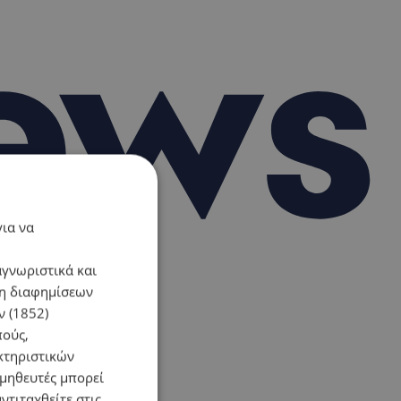
για να
αγνωριστικά και
ση διαφημίσεων
 (1852)
πούς,
κτηριστικών
ομηθευτές μπορεί
ντιταχθείτε στις