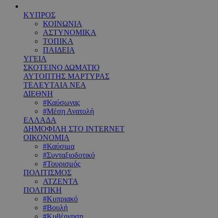
ΚΥΠΡΟΣ
ΚΟΙΝΩΝΙΑ
ΑΣΤΥΝΟΜΙΚΑ
ΤΟΠΙΚΑ
ΠΑΙΔΕΙΑ
ΥΓΕΙΑ
ΣΚΟΤΕΙΝΟ ΔΩΜΑΤΙΟ
ΑΥΤΟΠΤΗΣ ΜΑΡΤΥΡΑΣ
ΤΕΛΕΥΤΑΙΑ ΝΕΑ
ΔΙΕΘΝΗ
#Καύσωνας
#Μέση Ανατολή
ΕΛΛΑΔΑ
ΔΗΜΟΦΙΛΗ ΣΤΟ INTERNET
ΟΙΚΟΝΟΜΙΑ
#Καύσιμα
#Συνταξιοδοτικό
#Τουρισμός
ΠΟΛΙΤΙΣΜΟΣ
ΑΤΖΕΝΤΑ
ΠΟΛΙΤΙΚΗ
#Κυπριακό
#Βουλή
#Κυβέρνηση