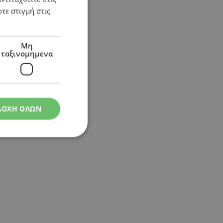
τε στιγμή στις
Μη
ταξινομημενα
ΔΟΧΗ ΟΛΩΝ