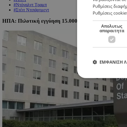
#Ντόναλντ Τραμπ
Ρυθμίσεις διαφή
#Στέιτ Ντιπάρτμεντ
Ρυθμίσεις cookie
ΗΠΑ: Πιλοτική εγγύηση 15.000 δολαρίων για χορήγη
Απολυτως
απαραιτητα
ΕΜΦΑΝΙΣΗ 