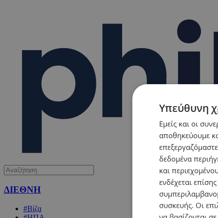
Υπεύθυνη χ
Εμείς και οι συν
αποθηκεύουμε κα
επεξεργαζόμαστε
δεδομένα περιήγη
και περιεχομένο
ενδέχεται επίσης
ΔΙΕΘΝΗ
συμπεριλαμβανομ
συσκευής. Οι επι
#Βίζα
να βασίζονται σε
#ΗΠΑ