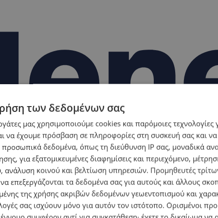
ρήση των δεδομένων σας
εργάτες μας χρησιμοποιούμε cookies και παρόμοιες τεχνολογίες 
ι να έχουμε πρόσβαση σε πληροφορίες στη συσκευή σας και να
 προσωπικά δεδομένα, όπως τη διεύθυνση IP σας, μοναδικά αν
σης, για εξατομικευμένες διαφημίσεις και περιεχόμενο, μέτρη
υ, ανάλυση κοινού και βελτίωση υπηρεσιών.
Προμηθευτές τρίτων
 να επεξεργάζονται τα δεδομένα σας για αυτούς και άλλους σκο
ένης της χρήσης ακριβών δεδομένων γεωεντοπισμού και χαρα
λογές σας ισχύουν μόνο για αυτόν τον ιστότοπο. Ορισμένοι πρ
 έννομο συμφέρον αντί για συγκατάθεση· έχετε το δικαίωμα να α