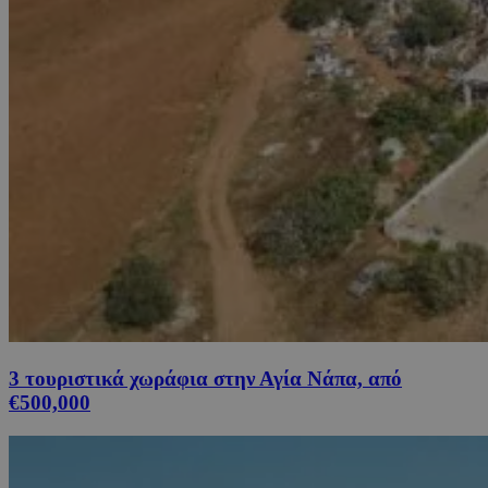
3 τουριστικά χωράφια στην Αγία Νάπα, από
€500,000