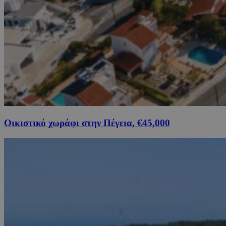
Οικιστικό χωράφι στην Πέγεια, €45,000