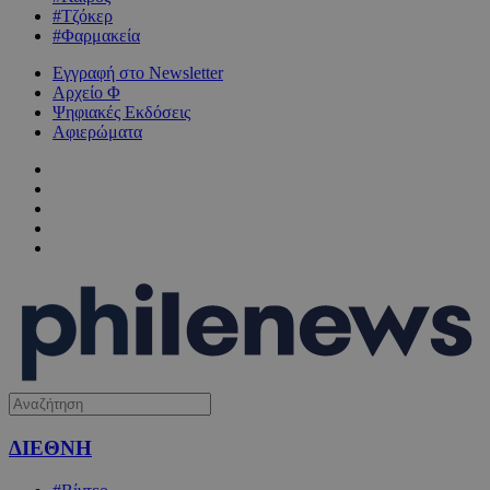
#Τζόκερ
#Φαρμακεία
Εγγραφή στο Newsletter
Αρχείο Φ
Ψηφιακές Εκδόσεις
Αφιερώματα
ΔΙΕΘΝΗ