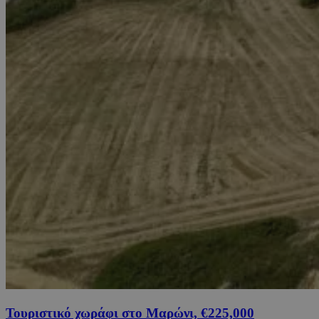
Τουριστικό χωράφι στο Μαρώνι, €225,000