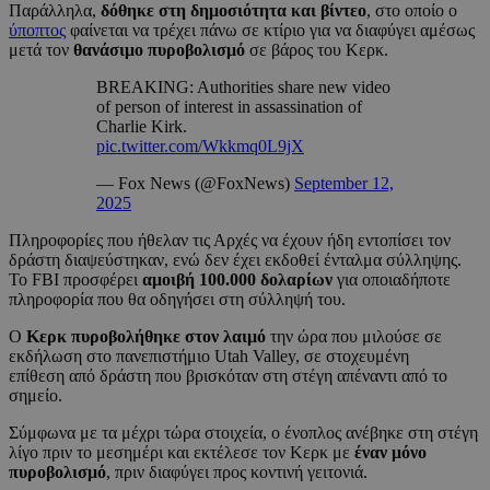
Παράλληλα,
δόθηκε στη δημοσιότητα και βίντεο
, στο οποίο ο
ύποπτος
φαίνεται να τρέχει πάνω σε κτίριο για να διαφύγει αμέσως
μετά τον
θανάσιμο πυροβολισμό
σε βάρος του Κερκ.
BREAKING: Authorities share new video
of person of interest in assassination of
Charlie Kirk.
pic.twitter.com/Wkkmq0L9jX
— Fox News (@FoxNews)
September 12,
2025
Πληροφορίες που ήθελαν τις Αρχές να έχουν ήδη εντοπίσει τον
δράστη διαψεύστηκαν, ενώ δεν έχει εκδοθεί ένταλμα σύλληψης.
Το FBI προσφέρει
αμοιβή 100.000 δολαρίων
για οποιαδήποτε
πληροφορία που θα οδηγήσει στη σύλληψή του.
Ο
Κερκ πυροβολήθηκε στον λαιμό
την ώρα που μιλούσε σε
εκδήλωση στο πανεπιστήμιο Utah Valley, σε στοχευμένη
επίθεση από δράστη που βρισκόταν στη στέγη απέναντι από το
σημείο.
Σύμφωνα με τα μέχρι τώρα στοιχεία, ο ένοπλος ανέβηκε στη στέγη
λίγο πριν το μεσημέρι και εκτέλεσε τον Κερκ με
έναν μόνο
πυροβολισμό
, πριν διαφύγει προς κοντινή γειτονιά.