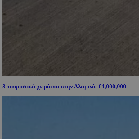
3 τουριστικά χωράφια στην Αλαμινό, €4,000,000