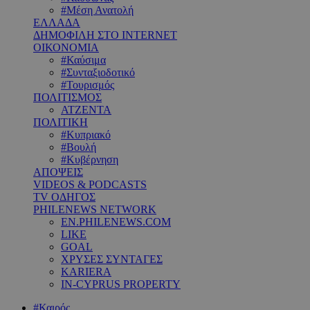
#Μέση Ανατολή
ΕΛΛΑΔΑ
ΔΗΜΟΦΙΛΗ ΣΤΟ INTERNET
ΟΙΚΟΝΟΜΙΑ
#Καύσιμα
#Συνταξιοδοτικό
#Τουρισμός
ΠΟΛΙΤΙΣΜΟΣ
ΑΤΖΕΝΤΑ
ΠΟΛΙΤΙΚΗ
#Κυπριακό
#Βουλή
#Κυβέρνηση
ΑΠΟΨΕΙΣ
VIDEOS & PODCASTS
TV ΟΔΗΓΟΣ
PHILENEWS NETWORK
EN.PHILENEWS.COM
LIKE
GOAL
ΧΡΥΣΕΣ ΣΥΝΤΑΓΕΣ
KARIERA
IN-CYPRUS PROPERTY
#Καιρός