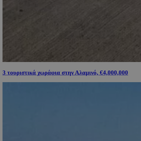
3 τουριστικά χωράφια στην Αλαμινό, €4,000,000