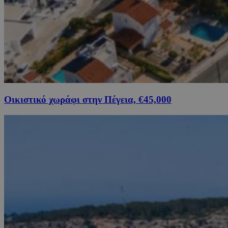
Οικιστικό χωράφι στην Πέγεια, €45,000