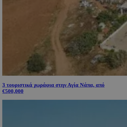
3 τουριστικά χωράφια στην Αγία Νάπα, από
€500,000