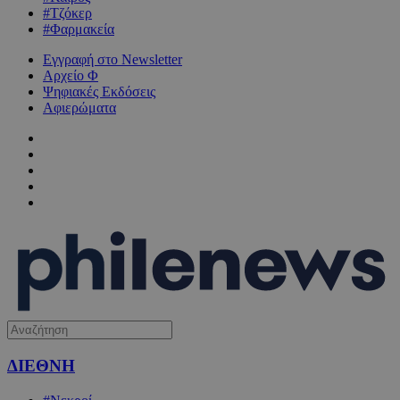
#Τζόκερ
#Φαρμακεία
Εγγραφή στο Newsletter
Αρχείο Φ
Ψηφιακές Εκδόσεις
Αφιερώματα
ΔΙΕΘΝΗ