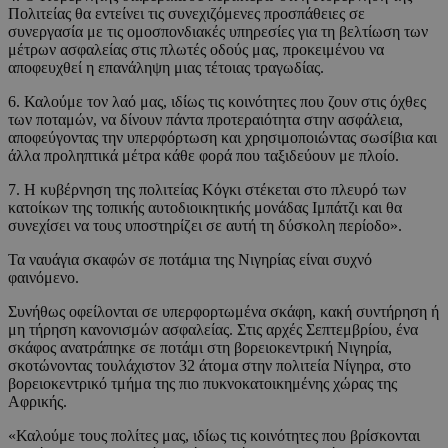
Πολιτείας θα εντείνει τις συνεχιζόμενες προσπάθειες σε
συνεργασία με τις ομοσπονδιακές υπηρεσίες για τη βελτίωση των
μέτρων ασφαλείας στις πλωτές οδούς μας, προκειμένου να
αποφευχθεί η επανάληψη μιας τέτοιας τραγωδίας.
6. Καλούμε τον λαό μας, ιδίως τις κοινότητες που ζουν στις όχθες
των ποταμών, να δίνουν πάντα προτεραιότητα στην ασφάλεια,
αποφεύγοντας την υπερφόρτωση και χρησιμοποιώντας σωσίβια και
άλλα προληπτικά μέτρα κάθε φορά που ταξιδεύουν με πλοίο.
7. Η κυβέρνηση της πολιτείας Κόγκι στέκεται στο πλευρό των
κατοίκων της τοπικής αυτοδιοικητικής μονάδας Ιμπάτζι και θα
συνεχίσει να τους υποστηρίζει σε αυτή τη δύσκολη περίοδο».
Τα ναυάγια σκαφών σε ποτάμια της Νιγηρίας είναι συχνό
φαινόμενο.
Συνήθως οφείλονται σε υπερφορτωμένα σκάφη, κακή συντήρηση ή
μη τήρηση κανονισμών ασφαλείας. Στις αρχές Σεπτεμβρίου, ένα
σκάφος ανατράπηκε σε ποτάμι στη βορειοκεντρική Νιγηρία,
σκοτώνοντας τουλάχιστον 32 άτομα στην πολιτεία Νίγηρα, στο
βορειοκεντρικό τμήμα της πιο πυκνοκατοικημένης χώρας της
Αφρικής.
«Καλούμε τους πολίτες μας, ιδίως τις κοινότητες που βρίσκονται