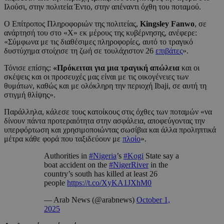
Ιλούσι, στην πολιτεία Έντο, στην απέναντι όχθη του ποταμού.
Ο Επίτροπος Πληροφοριών της πολιτείας,
Kingsley Fanwo
, σε
ανάρτησή του στο «Χ» εκ μέρους της κυβέρνησης, ανέφερε:
«Σύμφωνα με τις διαθέσιμες πληροφορίες, αυτό το τραγικό
δυστύχημα στοίχισε τη ζωή σε τουλάχιστον 26
επιβάτες
».
Τόνισε επίσης:
«Πρόκειται για μια τραγική απώλεια
και οι
σκέψεις και οι προσευχές μας είναι με τις οικογένειες των
θυμάτων, καθώς και με ολόκληρη την περιοχή Ibaji, σε αυτή τη
στιγμή θλίψης».
Παράλληλα, κάλεσε τους κατοίκους στις όχθες των ποταμών «να
δίνουν πάντα προτεραιότητα στην ασφάλεια, αποφεύγοντας την
υπερφόρτωση και χρησιμοποιώντας σωσίβια και άλλα προληπτικά
μέτρα κάθε φορά που ταξιδεύουν με
πλοίο
».
Authorities in
#Nigeria
’s
#Kogi
State say a
boat accident on the
#NigerRiver
in the
country’s south has killed at least 26
people
https://t.co/XyKA1JXhM0
— Arab News (@arabnews)
October 1,
2025