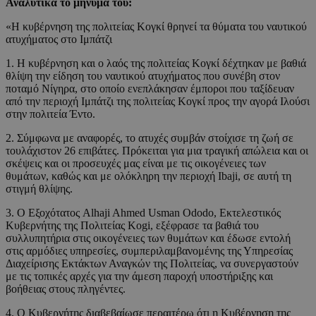
Αναλυτικά το μήνυμά του:
«Η κυβέρνηση της πολιτείας Κογκί θρηνεί τα θύματα του ναυτικού
ατυχήματος στο Ιμπάτζι
1. Η κυβέρνηση και ο λαός της πολιτείας Κογκί δέχτηκαν με βαθιά
θλίψη την είδηση του ναυτικού ατυχήματος που συνέβη στον
ποταμό Νίγηρα, στο οποίο ενεπλάκησαν έμποροι που ταξίδευαν
από την περιοχή Ιμπάτζι της πολιτείας Κογκί προς την αγορά Ιλούσι
στην πολιτεία Έντο.
2. Σύμφωνα με αναφορές, το ατυχές συμβάν στοίχισε τη ζωή σε
τουλάχιστον 26 επιβάτες. Πρόκειται για μια τραγική απώλεια και οι
σκέψεις και οι προσευχές μας είναι με τις οικογένειες των
θυμάτων, καθώς και με ολόκληρη την περιοχή Ibaji, σε αυτή τη
στιγμή θλίψης.
3. Ο Εξοχότατος Alhaji Ahmed Usman Ododo, Εκτελεστικός
Κυβερνήτης της Πολιτείας Kogi, εξέφρασε τα βαθιά του
συλλυπητήρια στις οικογένειες των θυμάτων και έδωσε εντολή
στις αρμόδιες υπηρεσίες, συμπεριλαμβανομένης της Υπηρεσίας
Διαχείρισης Εκτάκτων Αναγκών της Πολιτείας, να συνεργαστούν
με τις τοπικές αρχές για την άμεση παροχή υποστήριξης και
βοήθειας στους πληγέντες.
4. Ο Κυβερνήτης διαβεβαίωσε περαιτέρω ότι η Κυβέρνηση της