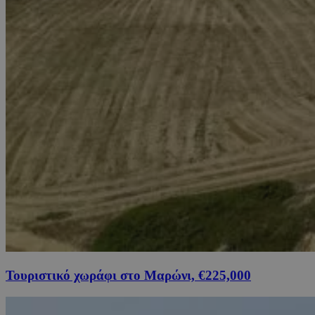
Τουριστικό χωράφι στο Μαρώνι, €225,000