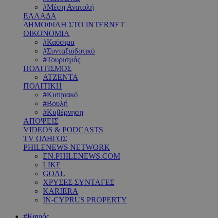
#Μέση Ανατολή
ΕΛΛΑΔΑ
ΔΗΜΟΦΙΛΗ ΣΤΟ INTERNET
ΟΙΚΟΝΟΜΙΑ
#Καύσιμα
#Συνταξιοδοτικό
#Τουρισμός
ΠΟΛΙΤΙΣΜΟΣ
ΑΤΖΕΝΤΑ
ΠΟΛΙΤΙΚΗ
#Κυπριακό
#Βουλή
#Κυβέρνηση
ΑΠΟΨΕΙΣ
VIDEOS & PODCASTS
TV ΟΔΗΓΟΣ
PHILENEWS NETWORK
EN.PHILENEWS.COM
LIKE
GOAL
ΧΡΥΣΕΣ ΣΥΝΤΑΓΕΣ
KARIERA
IN-CYPRUS PROPERTY
#Καιρός