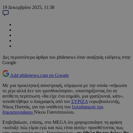
19 Δεκεμβρίου 2025, 11:38
Δες περισσότερα άρθρα του philenews όταν αναζητάς ειδήσεις στην
Google
Add philenews.com on Google
Με μια προκλητική αποστροφή, σύμφωνα με την οποία «σήκωσα
το χέρι αλλά δεν τον γρονθοκόπησα», υποστηρίζοντας ότι σε
αντίθετη περίπτωση «θα είχε ένα σημάδι, μια γρατζουνιά, κάτι»,
τοποθετήθηκε ο διαγραφείς από τον
ΣΥΡΙΖΑ
ευρωβουλευτής,
Νίκος Παππάς, για την υπόθεση του
ξυλοδαρμού του
δημοσιογράφου
Νίκου Γιαννόπουλου.
Επιβεβαίωσε, επίσης, στο MEGA ότι χρησιμοποίησε τη φράση
«κοίταξε πώς είμαι εγώ και πώς είναι αυτός» προσθέτοντας πως
είπε στην παρέα του κ. Γιαννόπουλου «
αν ήθελα θα τον δείρω θα