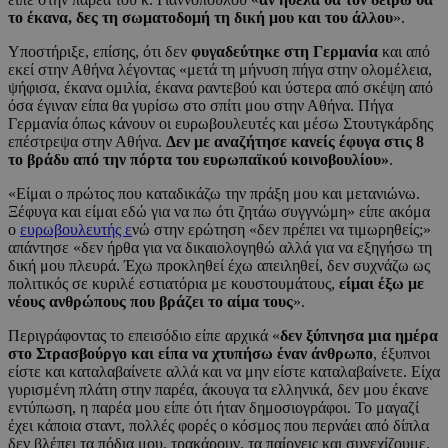
το έκανα, δες τη σωματοδομή τη δική μου και του άλλου
».
Υποστήριξε, επίσης, ότι δεν
φυγαδεύτηκε στη Γερμανία
και από
εκεί στην Αθήνα λέγοντας «μετά τη μήνυση πήγα στην ολομέλεια,
ψήφισα, έκανα ομιλία, έκανα ραντεβού και ύστερα από σκέψη από
όσα έγιναν είπα θα γυρίσω στο σπίτι μου στην Αθήνα. Πήγα
Γερμανία όπως κάνουν οι ευρωβουλευτές και μέσω Στουτγκάρδης
επέστρεψα στην Αθήνα.
Δεν με αναζήτησε κανείς έφυγα στις 8
το βράδυ από την πόρτα του ευρωπαϊκού κοινοβουλίου»
.
«Είμαι ο πρώτος που καταδικάζω την πράξη μου και μετανιώνω.
Ξέφυγα και είμαι εδώ για να πω ότι ζητάω συγγνώμη» είπε ακόμα
ο
ευρωβουλευτής ε
νώ στην ερώτηση «δεν πρέπει να τιμωρηθείς;»
απάντησε «δεν ήρθα για να δικαιολογηθώ αλλά για να εξηγήσω τη
δική μου πλευρά. Έχω προκληθεί έχω απειληθεί, δεν συχνάζω ως
πολιτικός σε κυριλέ εστιατόρια με κουστουμάτους,
είμαι έξω με
νέους ανθρώπους που βράζει το αίμα τους
».
Περιγράφοντας το επεισόδιο είπε αρχικά «
δεν ξύπνησα μια ημέρα
στο Στρασβούργο και είπα να χτυπήσω έναν άνθρωπο
, έξυπνοι
είστε και καταλαβαίνετε αλλά και να μην είστε καταλαβαίνετε. Είχα
γυρισμένη πλάτη στην παρέα, άκουγα τα ελληνικά, δεν μου έκανε
εντύπωση, η παρέα μου είπε ότι ήταν δημοσιογράφοι. Το μαγαζί
έχει κάποια σταντ, πολλές φορές ο κόσμος που περνάει από δίπλα
δεν βλέπει τα πόδια μου, τρακάρουν, τα παίρνεις και συνεχίζουμε.