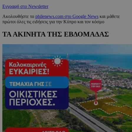
Εγγραφή στο Newsletter
Ακολουθήστε το
philenews.com στο Google News
και μάθετε
πρώτοι όλες τις ειδήσεις για την Κύπρο και τον κόσμο
ΤΑ ΑΚΙΝΗΤΑ ΤΗΣ ΕΒΔΟΜΑΔΑΣ