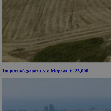
Τουριστικό χωράφι στο Μαρώνι, €225,000