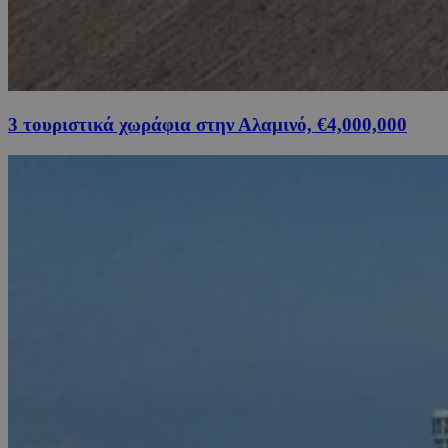
3 τουριστικά χωράφια στην Αλαμινό, €4,000,000