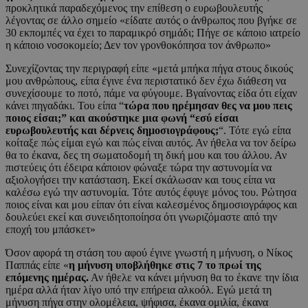
προκλητικά παραδεχόμενος την επίθεση ο ευρωβουλευτής
λέγοντας σε άλλο σημείο «είδατε αυτός ο άνθρωπος που βγήκε σε
30 εκπομπές να έχει το παραμικρό σημάδι; Πήγε σε κάποιο ιατρείο
η κάποιο νοσοκομείο; Δεν τον γρονθοκόπησα τον άνθρωπο»
Συνεχίζοντας την περιγραφή είπε «μετά μπήκα πήγα στους δικούς
μου ανθρώπους, είπα έγινε ένα περιστατικό δεν έχω διάθεση να
συνεχίσουμε το ποτό, πάμε να φύγουμε. Βγαίνοντας είδα ότι είχαν
κάνει πηγαδάκι. Του είπα “
τώρα που ηρέμησαν θες να μου πεις
ποιος είσαι;” και ακούστηκε μια φωνή “εσύ είσαι
ευρωβουλευτής και δέρνεις δημοσιογράφους;
“. Τότε εγώ είπα
κοίταξε πώς είμαι εγώ και πώς είναι αυτός. Αν ήθελα να τον δείρω
θα το έκανα, δες τη σωματοδομή τη δική μου και του άλλου. Αν
πιστεύεις ότι έδειρα κάποιον φώναξε τώρα την αστυνομία να
αξιολογήσει την κατάσταση. Εκεί σκάλωσαν και τους είπα να
καλέσω εγώ την αστυνομία. Τότε αυτός έφυγε μόνος του. Ρώτησα
ποιος είναι και μου είπαν ότι είναι καλεσμένος δημοσιογράφος και
δουλεύει εκεί και συνειδητοποίησα ότι γνωριζόμαστε από την
εποχή του μπάσκετ»
Όσον αφορά τη στάση του αφού έγινε γνωστή η μήνυση, ο Νίκος
Παππάς είπε «
η μήνυση υποβλήθηκε στις 7 το πρωί της
επόμενης ημέρας.
Αν ήθελε να κάνει μήνυση θα το έκανε την ίδια
ημέρα αλλά ήταν λίγο υπό την επήρεια αλκοόλ. Εγώ μετά τη
μήνυση πήγα στην ολομέλεια, ψήφισα, έκανα ομιλία, έκανα