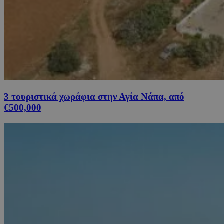
3 τουριστικά χωράφια στην Αγία Νάπα, από
€500,000