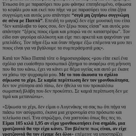
Ένιωσα ότι με παρασύρει που μου φάνηκε επιτηδευμένο, σήκωσα
το κεφάλι μου και εκεί που πήγε να με παρασύρει του είπα ζήτα
συγγνώμη και αυτός μου απάντησε
“σιγά μη ζητήσω συγγνώμη
σε σένα ρε Παππά”
. Επειδή το μαγαζί δεν είχε μουσική του είπα
“δεν κατάλαβα το ύφος σου, δεν ξέρω ποιος είσαι” και αυτός μου
απάντησε “ξέρεις ποιος είμαι και μπορώ να σε καταστρέψω”. Τον
είδα σαν φιγούρα αλλόκοτη και είχε πιει αρκετά και ψαχνόταν για
μπελάδες. Τον πήγα έξω και όταν πήγαμε έξω επέμεινα να μου πει
ποιος είναι για να βγάλουμε τα συμπεράσματά μας».
Κατά τον Νίκο Παππά τότε ο δημοσιογράφος «μου είπε εκεί ένα
σχόλιο για ευαίσθητο προσωπικό ζήτημα το αναφέρω στη μήνυση
που θα του κάνω, έχει να κάνει με θέμα υγείας και αυτό με έκανε
να χάσω την ψυχραιμία μου.
Με το που άκουσα το σχόλιο
σήκωσα το χέρι. Σε καμία περίπτωση δεν τον γρονθοκόπησα
,
δεν τον χτύπησα από πίσω, δεν ήθελα να του προκαλέσω
σωματική βλάβη που δεν προκύπτει. Σε καμιά περίπτωση δεν με
τιμά και μετανιώνω».
«Σήκωσα το χέρι, δεν είμαι ο Αυγενάκης να σας πω ότι πήγα να
πιάσω τον ασύρματο, έκανα μια χειρονομία στο πρόσωπο και
τελείωσα εκεί. Ένα σπρώξιμο, ένα χαστούκι όπως θες πες το.
Είμαι 105 κιλά 1,95 αν είχα γρονθοκοπήσει ένα σημάδι, μια
γρατζουνιά θα την είχα κάνει. Τον βλέπετε πως είναι, αν είχε
γρατζουνιά θα τον είχαμε δει όλοι
» επέμεινε να υποστηρίζει