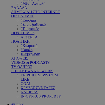
#Μέση Ανατολή
ΕΛΛΑΔΑ
ΔΗΜΟΦΙΛΗ ΣΤΟ INTERNET
ΟΙΚΟΝΟΜΙΑ
#Καύσιμα
#Συνταξιοδοτικό
#Τουρισμός
ΠΟΛΙΤΙΣΜΟΣ
ΑΤΖΕΝΤΑ
ΠΟΛΙΤΙΚΗ
#Κυπριακό
#Βουλή
#Κυβέρνηση
ΑΠΟΨΕΙΣ
VIDEOS & PODCASTS
TV ΟΔΗΓΟΣ
PHILENEWS NETWORK
EN.PHILENEWS.COM
LIKE
GOAL
ΧΡΥΣΕΣ ΣΥΝΤΑΓΕΣ
KARIERA
IN-CYPRUS PROPERTY
#Καιρός