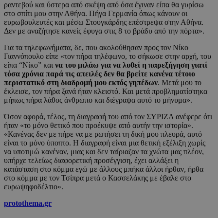
ραντεβού και ύστερα από σκέψη από όσα έγιναν είπα θα γυρίσω
στο σπίτι μου στην Αθήνα. Πήγα Γερμανία όπως κάνουν οι
ευρωβουλευτές και μέσω Στουγκάρδης επέστρεψα στην Αθήνα.
Δεν με αναζήτησε κανείς έφυγα στις 8 το βράδυ από την πόρτα».
Για τα τηλεφωνήματα, δε, που ακολούθησαν προς τον Νίκο
Γιαννόπουλο είπε «τον πήρα τηλέφωνο, το σήκωσε στην αρχή, του
είπα “Νίκο” και
να του μιλάω για να λυθεί η παρεξήγηση γιατί
τόσα χρόνια παρά τις απειλές δεν θα βρείτε κανένα τέτοιο
περιστατικό στη διαδρομή μου εκτός γηπέδων
. Μετά μου το
έκλεισε, τον πήρα ξανά ήταν κλειστό. Και μετά προβληματίστηκα
μήπως πήρα λάθος άνθρωπο και διέγραψα αυτό το μήνυμα».
Όσον αφορά, τέλος, τη διαγραφή του από τον ΣΥΡΙΖΑ ανέφερε ότι
ήταν «το μόνο θετικό που προέκυψε από αυτήν την ιστορία».
«Κανένας δεν με πήρε να με ρωτήσει τη δική μου πλευρά, αυτό
είναι το μόνο ύποπτο. Η διαγραφή είναι μια θετική εξέλιξη χωρίς
να υποτιμώ κανέναν, μιας και δεν ταίριαζαν τα χνώτα μας πλέον,
υπήρχε τελείως διαφορετική προσέγγιση, έχει αλλάξει η
κατάσταση στο κόμμα εγώ με άλλους μπήκα άλλοι ήρθαν, ήρθα
στο κόμμα με τον Τσίπρα μετά ο Κασσελάκης με έβαλε στο
ευρωψηφοδέλτιο».
protothema.gr