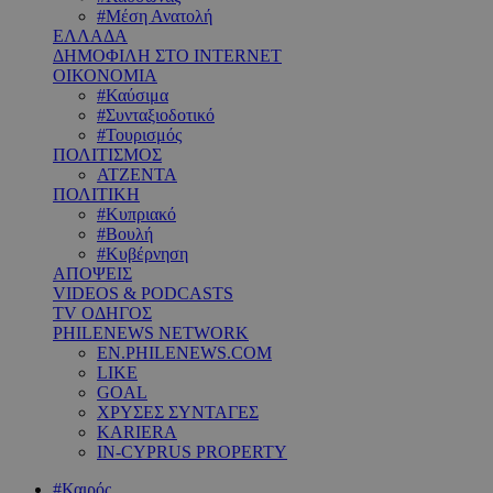
#Μέση Ανατολή
ΕΛΛΑΔΑ
ΔΗΜΟΦΙΛΗ ΣΤΟ INTERNET
ΟΙΚΟΝΟΜΙΑ
#Καύσιμα
#Συνταξιοδοτικό
#Τουρισμός
ΠΟΛΙΤΙΣΜΟΣ
ΑΤΖΕΝΤΑ
ΠΟΛΙΤΙΚΗ
#Κυπριακό
#Βουλή
#Κυβέρνηση
ΑΠΟΨΕΙΣ
VIDEOS & PODCASTS
TV ΟΔΗΓΟΣ
PHILENEWS NETWORK
EN.PHILENEWS.COM
LIKE
GOAL
ΧΡΥΣΕΣ ΣΥΝΤΑΓΕΣ
KARIERA
IN-CYPRUS PROPERTY
#Καιρός