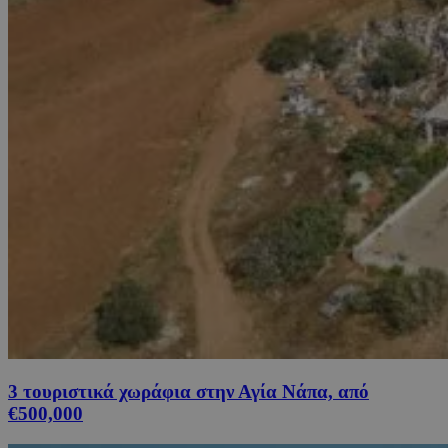
3 τουριστικά χωράφια στην Αγία Νάπα, από
€500,000