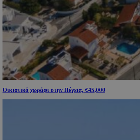
Οικιστικό χωράφι στην Πέγεια, €45,000