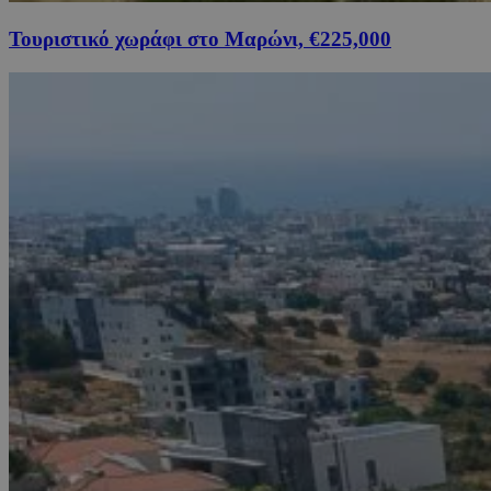
Τουριστικό χωράφι στο Μαρώνι, €225,000