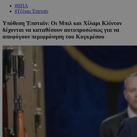
#ΗΠΑ
#Τζέφρι Έπσταϊν
Υπόθεση Έπσταϊν: Οι Μπιλ και Χίλαρι Κλίντον
δέχονται να καταθέσουν αυτοπροσώπως για να
αποφύγουν περιφρόνηση του Κογκρέσου