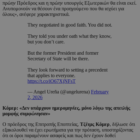
πρώην Πρόεδρος και η πρώην υπουργός Εξωτερικών θα είναι εκεί.
Ανυπομονούν να θέσουν ένα προηγούμενο που θα ισχύει για
όλους», ανέφερε χαρακτηριστικά.
They negotiated in good faith. You did not.
They told you under oath what they know,
but you don’t care.
But the former President and former
Secretary of State will be there.
They look forward to setting a precedent
that applies to everyone.
https://t.co/iO67XjNFsT
— Angel Ureña (@angelurena)
February
2, 2026
Κόμερ: «Δεν υπάρχουν ημερομηνίες, μόνο λόγω της απειλής
μομφής συμφώνησαν»
Ο πρόεδρος της Επιτροπής Εποπτείας,
Τζέιμς Κόμερ
, δήλωσε ότι
εξακολουθεί να έχει ερωτήματα για την πρόταση, υποστηρίζοντας
ότι οι όροι παραμένουν ασαφείς και πως δεν έχουν δοθεί