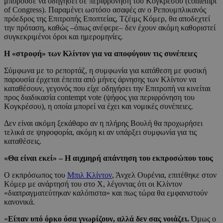
μπορούσε να οδηγήσει σε περιφρόνηση του Κογκρέσου (contempt
of Congress). Παραμένει ωστόσο ασαφές αν ο Ρεπουμπλικανός
πρόεδρος της Επιτροπής Εποπτείας, Τζέιμς Κόμερ, θα αποδεχτεί
την πρόταση, καθώς –όπως ανέφερε– δεν έχουν ακόμη καθοριστεί
συγκεκριμένοι όροι και ημερομηνίες.
Η «στροφή» των Κλίντον για να αποφύγουν τις συνέπειες
Σύμφωνα με το ρεπορτάζ, η συμφωνία για κατάθεση με φυσική
παρουσία έρχεται έπειτα από μήνες άρνησης των Κλίντον να
καταθέσουν, γεγονός που είχε οδηγήσει την Επιτροπή να κινείται
προς διαδικασία contempt vote (ψήφος για περιφρόνηση του
Κογκρέσου), η οποία μπορεί να έχει και νομικές συνέπειες.
Δεν είναι ακόμη ξεκάθαρο αν η πλήρης Βουλή θα προχωρήσει
τελικά σε ψηφοφορία, ακόμη κι αν υπάρξει συμφωνία για τις
καταθέσεις.
«Θα είναι εκεί» – Η αιχμηρή απάντηση του εκπροσώπου τους
Ο εκπρόσωπος του
Μπιλ Κλίντον
, Άνχελ Ουρένια, επιτέθηκε στον
Κόμερ με ανάρτησή του στο X, λέγοντας ότι οι Κλίντον
«διαπραγματεύτηκαν καλόπιστα» και πως τώρα θα εμφανιστούν
κανονικά.
«
Είπαν υπό όρκο όσα γνωρίζουν, αλλά δεν σας νοιάζει.
Όμως ο