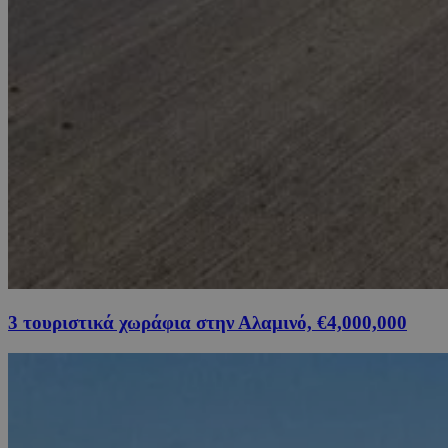
3 τουριστικά χωράφια στην Αλαμινό, €4,000,000