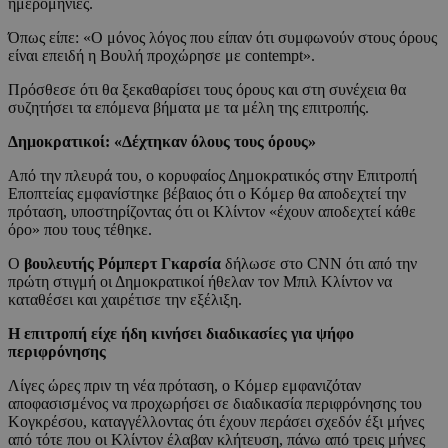
ημερομηνίες.
Όπως είπε: «Ο μόνος λόγος που είπαν ότι συμφωνούν στους όρους
είναι επειδή η Βουλή προχώρησε με contempt».
Πρόσθεσε ότι θα ξεκαθαρίσει τους όρους και στη συνέχεια θα
συζητήσει τα επόμενα βήματα με τα μέλη της επιτροπής.
Δημοκρατικοί: «Δέχτηκαν όλους τους όρους»
Από την πλευρά του, ο κορυφαίος Δημοκρατικός στην Επιτροπή
Εποπτείας εμφανίστηκε βέβαιος ότι ο Κόμερ θα αποδεχτεί την
πρόταση, υποστηρίζοντας ότι οι Κλίντον «έχουν αποδεχτεί κάθε
όρο» που τους τέθηκε.
Ο
βουλευτής Ρόμπερτ Γκαρσία
δήλωσε στο CNN ότι από την
πρώτη στιγμή οι Δημοκρατικοί ήθελαν τον Μπιλ Κλίντον να
καταθέσει και χαιρέτισε την εξέλιξη.
Η επιτροπή είχε ήδη κινήσει διαδικασίες για ψήφο
περιφρόνησης
Λίγες ώρες πριν τη νέα πρόταση, ο Κόμερ εμφανιζόταν
αποφασισμένος να προχωρήσει σε διαδικασία περιφρόνησης του
Κογκρέσου, καταγγέλλοντας ότι έχουν περάσει σχεδόν έξι μήνες
από τότε που οι Κλίντον έλαβαν κλήτευση, πάνω από τρεις μήνες