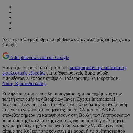
Δες περισσότερα άρθρα του philenews όταν αναζητάς ειδήσεις στην
Google
Add philenews.com on Google
Απογοήτευση από τα κόμματα που
καταψήφισαν την πρόταση της
εκτελεστικής εξουσίας
για το Υφυπουργείο Ευρωπαϊκών
Υποθέσεων εξέφρασε απόψε ο Πρόεδρος της Δημοκρατίας κ.
Νίκος Χριστοδουλίδης
.
Σε δηλώσεις του στους δημοσιογράφους, προσερχόμενος στην
τελετή απονομής των Βραβείων Invest Cyprus International
Investment Awards, είπε ότι «θέλω να εκφράσω την απογοήτευση
μου για το γεγονός ότι οι ηγεσίες του ΔΗΣΥ και του ΑΚΕΛ
επέλεξαν σήμερα να καταψηφίσουν στη Βουλή των Αντιπροσώπων
το αίτημα της εκτελεστικής εξουσίας για παράταση για έξι μήνες
των υπηρεσιών της Υφυπουργού Ευρωπαϊκών Υποθέσεων, ένα
αίτημα της Κυβέρνησης που έγινε με αφορμή τις συζητήσεις που