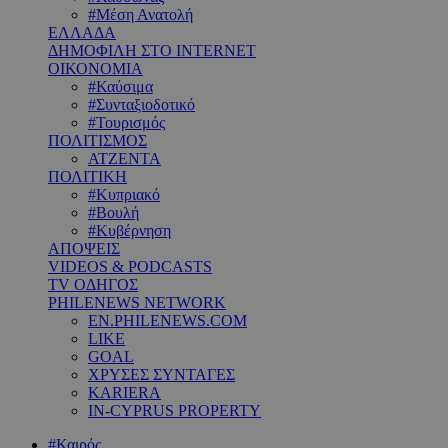
#Μέση Ανατολή
ΕΛΛΑΔΑ
ΔΗΜΟΦΙΛΗ ΣΤΟ INTERNET
ΟΙΚΟΝΟΜΙΑ
#Καύσιμα
#Συνταξιοδοτικό
#Τουρισμός
ΠΟΛΙΤΙΣΜΟΣ
ΑΤΖΕΝΤΑ
ΠΟΛΙΤΙΚΗ
#Κυπριακό
#Βουλή
#Κυβέρνηση
ΑΠΟΨΕΙΣ
VIDEOS & PODCASTS
TV ΟΔΗΓΟΣ
PHILENEWS NETWORK
EN.PHILENEWS.COM
LIKE
GOAL
ΧΡΥΣΕΣ ΣΥΝΤΑΓΕΣ
KARIERA
IN-CYPRUS PROPERTY
#Καιρός