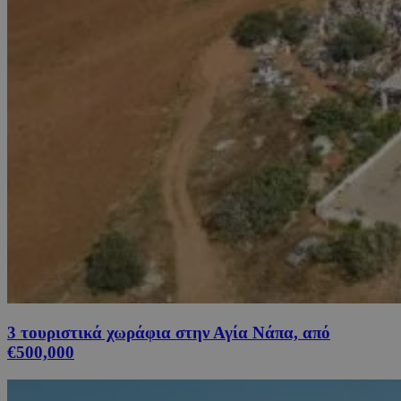
3 τουριστικά χωράφια στην Αγία Νάπα, από
€500,000