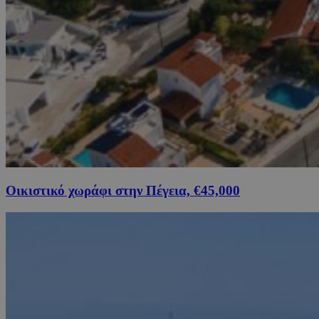
Οικιστικό χωράφι στην Πέγεια, €45,000