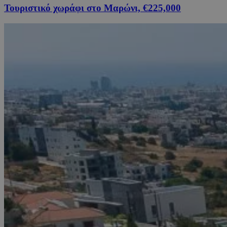
Τουριστικό χωράφι στο Μαρώνι, €225,000