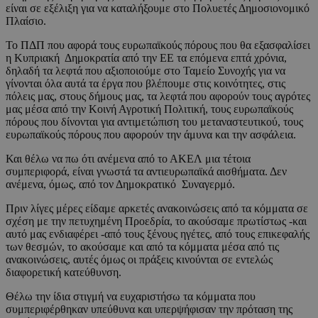
είναι σε εξέλιξη για να καταλήξουμε στο Πολυετές Δημοσιονομικό
Πλαίσιο.
Το ΠΔΠ που αφορά τους ευρωπαϊκούς πόρους που θα εξασφαλίσει
η Κυπριακή Δημοκρατία από την ΕΕ τα επόμενα επτά χρόνια,
δηλαδή τα λεφτά που αξιοποιούμε στο Ταμείο Συνοχής για να
γίνονται όλα αυτά τα έργα που βλέπουμε στις κοινότητες, στις
πόλεις μας, στους δήμους μας, τα λεφτά που αφορούν τους αγρότες
μας μέσα από την Κοινή Αγροτική Πολιτική, τους ευρωπαϊκούς
πόρους που δίνονται για αντιμετώπιση του μεταναστευτικού, τους
ευρωπαϊκούς πόρους που αφορούν την άμυνα και την ασφάλεια.
Και θέλω να πω ότι ανέμενα από το ΑΚΕΛ μια τέτοια
συμπεριφορά, είναι γνωστά τα αντιευρωπαϊκά αισθήματα. Δεν
ανέμενα, όμως, από τον Δημοκρατικό Συναγερμό.
Πριν λίγες μέρες είδαμε αρκετές ανακοινώσεις από τα κόμματα σε
σχέση με την πετυχημένη Προεδρία, το ακούσαμε πρωτίστως -και
αυτό μας ενδιαφέρει -από τους ξένους ηγέτες, από τους επικεφαλής
των θεσμών, το ακούσαμε και από τα κόμματα μέσα από τις
ανακοινώσεις, αυτές όμως οι πράξεις κινούνται σε εντελώς
διαφορετική κατεύθυνση.
Θέλω την ίδια στιγμή να ευχαριστήσω τα κόμματα που
συμπεριφέρθηκαν υπεύθυνα και υπερψήφισαν την πρόταση της