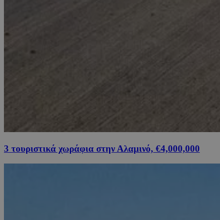
3 τουριστικά χωράφια στην Αλαμινό, €4,000,000