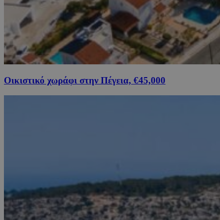
Οικιστικό χωράφι στην Πέγεια, €45,000