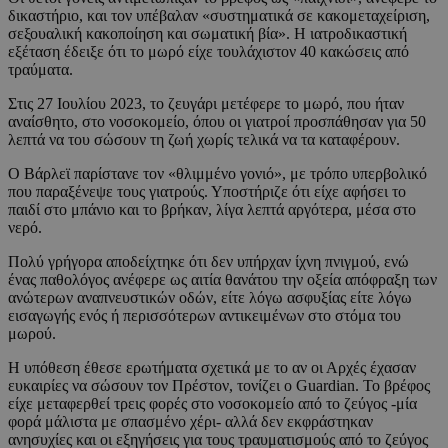
δικαστήριο, και τον υπέβαλαν «συστηματικά σε κακομεταχείριση,
σεξουαλική κακοποίηση και σωματική βία». Η ιατροδικαστική
εξέταση έδειξε ότι το μωρό είχε τουλάχιστον 40 κακώσεις από
τραύματα.
Στις 27 Ιουλίου 2023, το ζευγάρι μετέφερε το μωρό, που ήταν
αναίσθητο, στο νοσοκομείο, όπου οι γιατροί προσπάθησαν για 50
λεπτά να του σώσουν τη ζωή χωρίς τελικά να τα καταφέρουν.
Ο Βάρλεϊ παρίστανε τον «θλιμμένο γονιό», με τρόπο υπερβολικό
που παραξένεψε τους γιατρούς. Υποστήριζε ότι είχε αφήσει το
παιδί στο μπάνιο και το βρήκαν, λίγα λεπτά αργότερα, μέσα στο
νερό.
Πολύ γρήγορα απoδείχτηκε ότι δεν υπήρχαν ίχνη πνιγμού, ενώ
ένας παθολόγος ανέφερε ως αιτία θανάτου την οξεία απόφραξη των
ανώτερων αναπνευστικών οδών, είτε λόγω ασφυξίας είτε λόγω
εισαγωγής ενός ή περισσότερων αντικειμένων στο στόμα του
μωρού.
Η υπόθεση έθεσε ερωτήματα σχετικά με το αν οι Αρχές έχασαν
ευκαιρίες να σώσουν τον Πρέστον, τονίζει ο Guardian. Το βρέφος
είχε μεταφερθεί τρεις φορές στο νοσοκομείο από το ζεύγος -μία
φορά μάλιστα με σπασμένο χέρι- αλλά δεν εκφράστηκαν
ανησυχίες και οι εξηγήσεις για τους τραυματισμούς από το ζεύγος