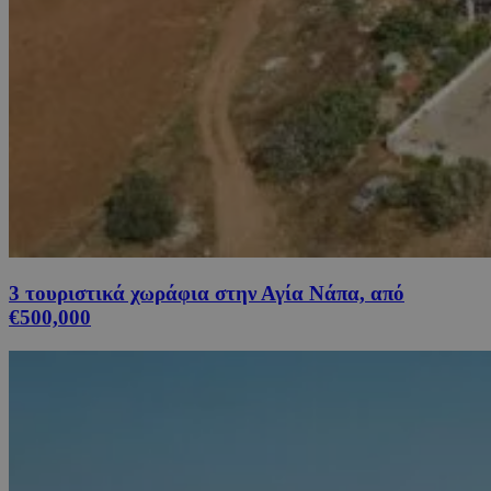
3 τουριστικά χωράφια στην Αγία Νάπα, από
€500,000