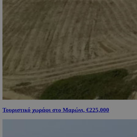
Τουριστικό χωράφι στο Μαρώνι, €225,000