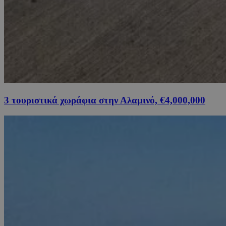
3 τουριστικά χωράφια στην Αλαμινό, €4,000,000