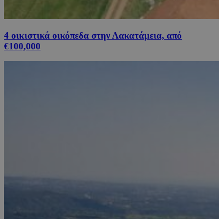
4 οικιστικά οικόπεδα στην Λακατάμεια, από
€100,000