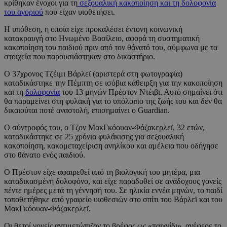
κρίθηκαν ένοχοι για τη
σεξουαλική κακοποίηση και τη δολοφονία
του αγοριού
που είχαν υιοθετήσει.
Η υπόθεση, η οποία είχε προκαλέσει έντονη κοινωνική
κατακραυγή στο Ηνωμένο Βασίλειο, αφορά τη συστηματική
κακοποίηση του παιδιού πριν από τον θάνατό του, σύμφωνα με τα
στοιχεία που παρουσιάστηκαν στο δικαστήριο.
Ο 37χρονος Τζέιμι Βάρλεϊ (αριστερά στη φωτογραφία)
καταδικάστηκε την Πέμπτη σε ισόβια κάθειρξη για την κακοποίηση
και τη
δολοφονία
του 13 μηνών Πρέστον Ντέιβι. Αυτό σημαίνει ότι
θα παραμείνει στη φυλακή για το υπόλοιπο της ζωής του και δεν θα
δικαιούται ποτέ αναστολή, επισημαίνει ο Guardian.
Ο σύντροφός του, ο Τζον ΜακΓκόουαν-Φάζακερλεϊ, 32 ετών,
καταδικάστηκε σε 25 χρόνια φυλάκισης για σεξουαλική
κακοποίηση, κακομεταχείριση ανηλίκου και αμέλεια που οδήγησε
στο θάνατο ενός παιδιού.
Ο Πρέστον είχε αφαιρεθεί από τη βιολογική του μητέρα, μια
καταδικασμένη δολοφόνο, και είχε παραδοθεί σε ανάδοχους γονείς
πέντε ημέρες μετά τη γέννησή του. Σε ηλικία εννέα μηνών, το παιδί
τοποθετήθηκε από γραφείο υιοθεσιών στο σπίτι του Βάρλεϊ και του
ΜακΓκόουαν-Φάζακερλεϊ.
Οι θετοί γονείς αντιμετώπιζαν το βρέφος ως «παιχνίδι», ανέφερε το