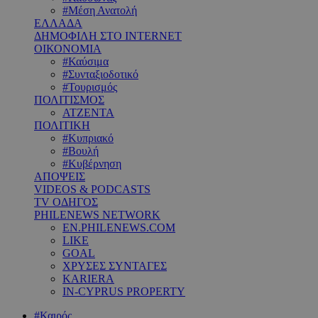
#Μέση Ανατολή
ΕΛΛΑΔΑ
ΔΗΜΟΦΙΛΗ ΣΤΟ INTERNET
ΟΙΚΟΝΟΜΙΑ
#Καύσιμα
#Συνταξιοδοτικό
#Τουρισμός
ΠΟΛΙΤΙΣΜΟΣ
ΑΤΖΕΝΤΑ
ΠΟΛΙΤΙΚΗ
#Κυπριακό
#Βουλή
#Κυβέρνηση
ΑΠΟΨΕΙΣ
VIDEOS & PODCASTS
TV ΟΔΗΓΟΣ
PHILENEWS NETWORK
EN.PHILENEWS.COM
LIKE
GOAL
ΧΡΥΣΕΣ ΣΥΝΤΑΓΕΣ
KARIERA
IN-CYPRUS PROPERTY
#Καιρός